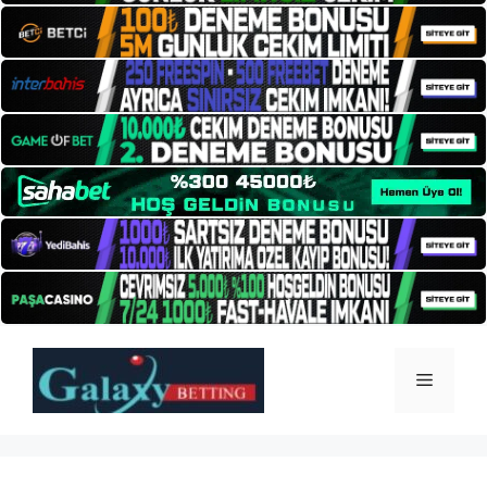
İçeriğe
atla
Menü