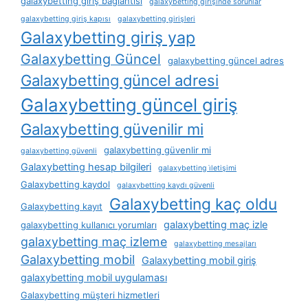
galaxybetting giriş bağlantısı
galaxybetting girişinde sorunlar
galaxybetting giriş kapısı
galaxybetting girişleri
Galaxybetting giriş yap
Galaxybetting Güncel
galaxybetting güncel adres
Galaxybetting güncel adresi
Galaxybetting güncel giriş
Galaxybetting güvenilir mi
galaxybetting güvenlir mi
galaxybetting güvenli
Galaxybetting hesap bilgileri
galaxybetting i̇letişimi
Galaxybetting kaydol
galaxybetting kaydı güvenli
Galaxybetting kaç oldu
Galaxybetting kayıt
galaxybetting maç izle
galaxybetting kullanıcı yorumları
galaxybetting maç izleme
galaxybetting mesajları
Galaxybetting mobil
Galaxybetting mobil giriş
galaxybetting mobil uygulaması
Galaxybetting müşteri hizmetleri