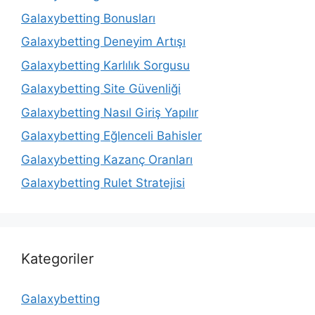
Galaxybetting Bonusları
Galaxybetting Deneyim Artışı
Galaxybetting Karlılık Sorgusu
Galaxybetting Site Güvenliği
Galaxybetting Nasıl Giriş Yapılır
Galaxybetting Eğlenceli Bahisler
Galaxybetting Kazanç Oranları
Galaxybetting Rulet Stratejisi
Kategoriler
Galaxybetting