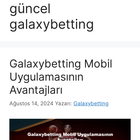
güncel
galaxybetting
Galaxybetting Mobil
Uygulamasının
Avantajları
Ağustos 14, 2024
Yazarı:
Galaxybetting