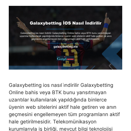
Galaxybetting ios nasıl i̇ndirilir Galaxybetting
Online bahis veya BTK bunu yansıtmayan
uzantılar kullanılarak yapıldığında binlerce
üyenin web sitelerini aktif hale getiren ve anın
geçmesini engellemeyen tüm programların aktif
hale getirilmesidir. Telekomünikasyon
kurumlarıyla iş birliği, mevcut bilgi teknolojisi