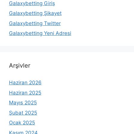
Galaxybetting Giriş
Galaxybetting Şikayet
Galaxybetting Twitter
Galaxybetting Yeni Adresi
Arşivler
Haziran 2026
Haziran 2025
Mayıs 2025
Şubat 2025
Ocak 2025
Kasım 2024