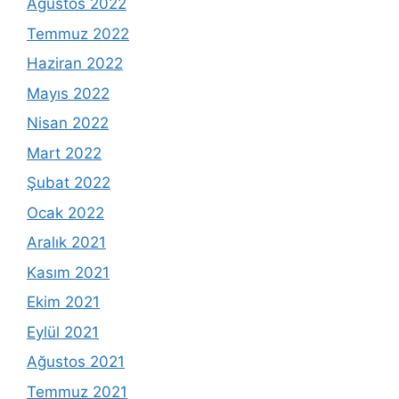
Ağustos 2022
Temmuz 2022
Haziran 2022
Mayıs 2022
Nisan 2022
Mart 2022
Şubat 2022
Ocak 2022
Aralık 2021
Kasım 2021
Ekim 2021
Eylül 2021
Ağustos 2021
Temmuz 2021