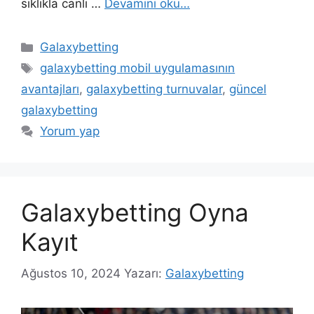
sıklıkla canlı …
Devamını oku…
Kategoriler
Galaxybetting
Etiketler
galaxybetting mobil uygulamasının
avantajları
,
galaxybetting turnuvalar
,
güncel
galaxybetting
Yorum yap
Galaxybetting Oyna
Kayıt
Ağustos 10, 2024
Yazarı:
Galaxybetting