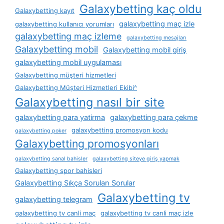
Galaxybetting kaç oldu
Galaxybetting kayıt
galaxybetting maç izle
galaxybetting kullanıcı yorumları
galaxybetting maç izleme
galaxybetting mesajları
Galaxybetting mobil
Galaxybetting mobil giriş
galaxybetting mobil uygulaması
Galaxybetting müşteri hizmetleri
Galaxybetting Müşteri Hizmetleri Ekibi^
Galaxybetting nasıl bir site
galaxybetting para yatirma
galaxybetting para çekme
galaxybetting promosyon kodu
galaxybetting poker
Galaxybetting promosyonları
galaxybetting sanal bahisler
galaxybetting siteye giriş yapmak
Galaxybetting spor bahisleri
Galaxybetting Sıkça Sorulan Sorular
Galaxybetting tv
galaxybetting telegram
galaxybetting tv canli maç
galaxybetting tv canli maç izle