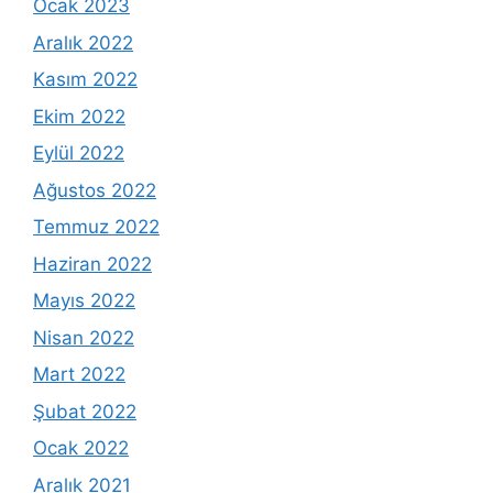
Ocak 2023
Aralık 2022
Kasım 2022
Ekim 2022
Eylül 2022
Ağustos 2022
Temmuz 2022
Haziran 2022
Mayıs 2022
Nisan 2022
Mart 2022
Şubat 2022
Ocak 2022
Aralık 2021