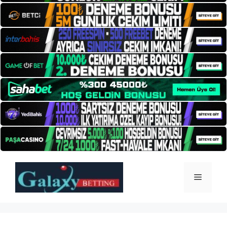
İçeriğe
atla
Menü