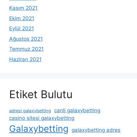
Kasım 2021
Ekim 2021
Eylül 2021
Ağustos 2021
Temmuz 2021
Haziran 2021
Etiket Bulutu
canli galaxybetting
adresi galaxybetting
casino sitesi galaxybetting
Galaxybetting
galaxybetting adres