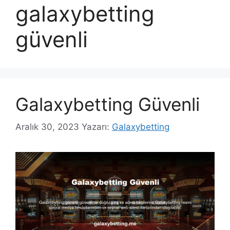
galaxybetting
güvenli
Galaxybetting Güvenli
Aralık 30, 2023
Yazarı:
Galaxybetting