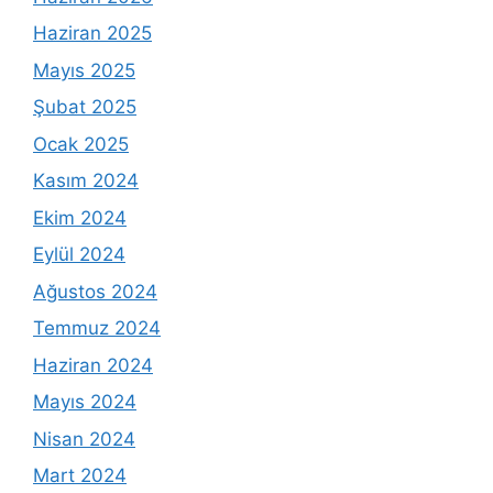
Haziran 2025
Mayıs 2025
Şubat 2025
Ocak 2025
Kasım 2024
Ekim 2024
Eylül 2024
Ağustos 2024
Temmuz 2024
Haziran 2024
Mayıs 2024
Nisan 2024
Mart 2024