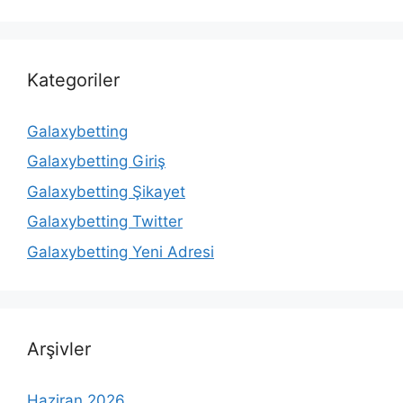
Kategoriler
Galaxybetting
Galaxybetting Giriş
Galaxybetting Şikayet
Galaxybetting Twitter
Galaxybetting Yeni Adresi
Arşivler
Haziran 2026