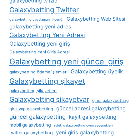
galaxybetting tv izle
Galaxybetting Twitter
Galaxybetting Web Sitesi
galaxybetting uygulamanın i̇çeriği
galaxybetting yeni adres
Galaxybetting Yeni Adresi
Galaxybetting yeni giriş
Galaxybetting Yeni Giriş Adresi
Galaxybetting yeni güncel giriş
Galaxybetting üyelik
galaxybetting ödeme i̇şlemleri
Galaxybetting şikayet
galaxybetting şikayetleri
Galaxybetting şikayetvar
girisi galaxybetting
güncel adresi galaxybetting
giris yap galaxybetting
güncel galaxybetting
kayit galaxybetting
mobil galaxybetting
rulet: galaxybetting oyun seçenekleri
yeni giris galaxybetting
twitter galaxybetting