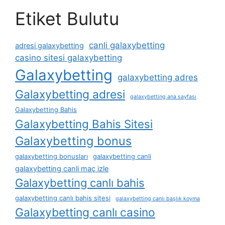
Etiket Bulutu
canli galaxybetting
adresi galaxybetting
casino sitesi galaxybetting
Galaxybetting
galaxybetting adres
Galaxybetting adresi
galaxybetting ana sayfası
Galaxybetting Bahis
Galaxybetting Bahis Sitesi
Galaxybetting bonus
galaxybetting bonusları
galaxybetting canli
galaxybetting canli maç izle
Galaxybetting canlı bahis
galaxybetting canlı bahis sitesi
galaxybetting canlı başlık koyma
Galaxybetting canlı casino