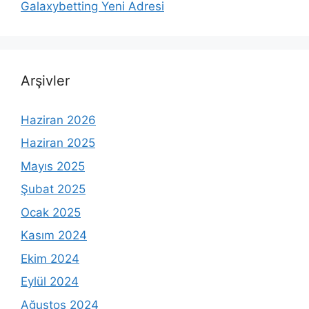
Galaxybetting Yeni Adresi
Arşivler
Haziran 2026
Haziran 2025
Mayıs 2025
Şubat 2025
Ocak 2025
Kasım 2024
Ekim 2024
Eylül 2024
Ağustos 2024