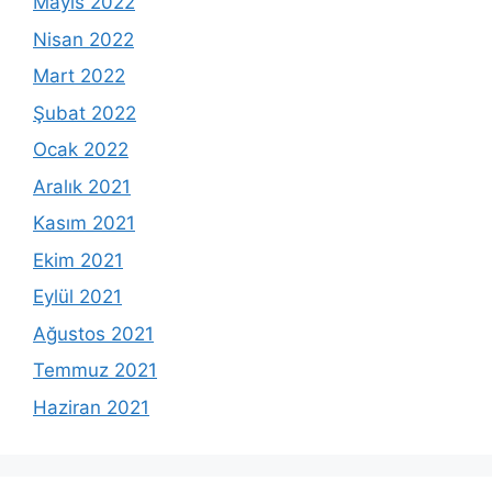
Mayıs 2022
Nisan 2022
Mart 2022
Şubat 2022
Ocak 2022
Aralık 2021
Kasım 2021
Ekim 2021
Eylül 2021
Ağustos 2021
Temmuz 2021
Haziran 2021