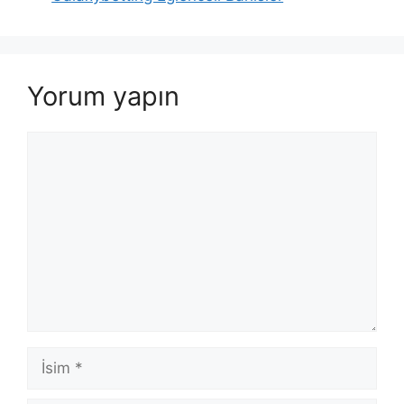
Yorum yapın
Yorum
İsim