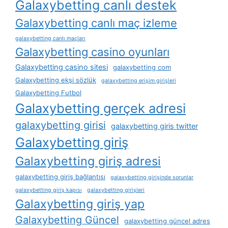
Galaxybetting canlı destek
Galaxybetting canlı maç izleme
galaxybetting canlı maçları
Galaxybetting casino oyunları
Galaxybetting casino sitesi
galaxybetting com
Galaxybetting ekşi sözlük
galaxybetting erişim girişleri
Galaxybetting Futbol
Galaxybetting gerçek adresi
galaxybetting girisi
galaxybetting giris twitter
Galaxybetting giriş
Galaxybetting giriş adresi
galaxybetting giriş bağlantısı
galaxybetting girişinde sorunlar
galaxybetting giriş kapısı
galaxybetting girişleri
Galaxybetting giriş yap
Galaxybetting Güncel
galaxybetting güncel adres