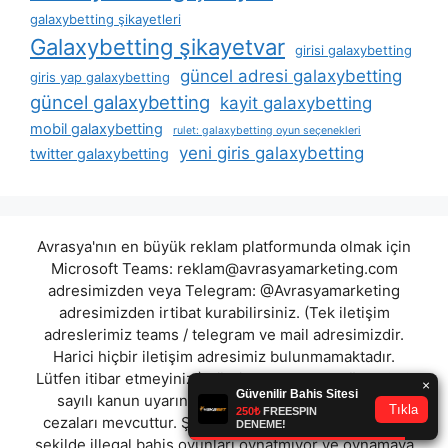
galaxybetting şikayetleri
Galaxybetting şikayetvar
girisi galaxybetting
güncel adresi galaxybetting
giris yap galaxybetting
güncel galaxybetting
kayit galaxybetting
mobil galaxybetting
rulet: galaxybetting oyun seçenekleri
yeni giris galaxybetting
twitter galaxybetting
Avrasya'nın en büyük reklam platformunda olmak için
Microsoft Teams:
reklam@avrasyamarketing.com
adresimizden veya Telegram: @Avrasyamarketing
adresimizden irtibat kurabilirsiniz. (Tek iletişim
adreslerimiz teams / telegram ve mail adresimizdir.
Harici hiçbir iletişim adresimiz bulunmamaktadır.
Lütfen itibar etmeyiniz.) Türkiye yasalarına göre 7258
sayılı kanun uyarınca yasa dışı bahis oynamanın
cezaları mevcuttur. Şu an bulunduğunuz site hiç bir
şekilde illegal bahis oyunları oynatmıyor ve oynamaya