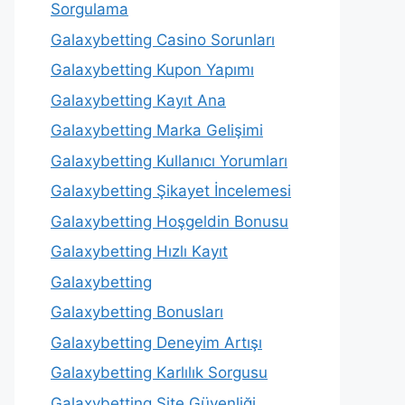
Sorgulama
Galaxybetting Casino Sorunları
Galaxybetting Kupon Yapımı
Galaxybetting Kayıt Ana
Galaxybetting Marka Gelişimi
Galaxybetting Kullanıcı Yorumları
Galaxybetting Şikayet İncelemesi
Galaxybetting Hoşgeldin Bonusu
Galaxybetting Hızlı Kayıt
Galaxybetting
Galaxybetting Bonusları
Galaxybetting Deneyim Artışı
Galaxybetting Karlılık Sorgusu
Galaxybetting Site Güvenliği