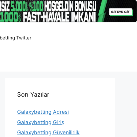
betting Twitter
Son Yazılar
Galaxybetting Adresi
Galaxybetting Giriş
Galaxybetting Güvenilirlik