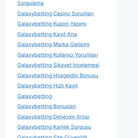
Sorgulama
Galaxybetting Casino Sorunları
Galaxybetting Kupon Yapımı
Galaxybetting Kayıt Ana
Galaxybetting Marka Gelişimi
Galaxybetting Kullanıcı Yorumları
Galaxybetting Şikayet İncelemesi
Galaxybetting Hoşgeldin Bonusu
Galaxybetting Hızlı Kayıt
Galaxybetting
Galaxybetting Bonusları
Galaxybetting Deneyim Artışı
Galaxybetting Karlılık Sorgusu
Galaxybetting Site Güvenliği