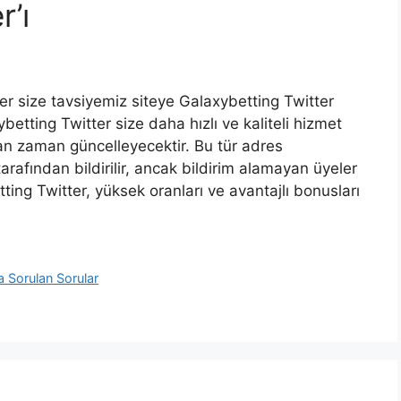
r’ı
ler size tavsiyemiz siteye Galaxybetting Twitter
tting Twitter size daha hızlı ve kaliteli hizmet
an zaman güncelleyecektir. Bu tür adres
 tarafından bildirilir, ancak bildirim alamayan üyeler
ting Twitter, yüksek oranları ve avantajlı bonusları
a Sorulan Sorular