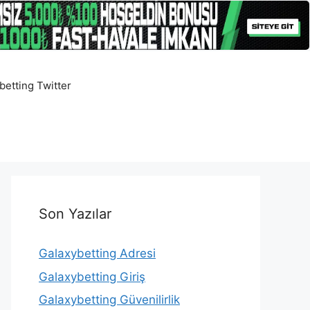
betting Twitter
Son Yazılar
Galaxybetting Adresi
Galaxybetting Giriş
Galaxybetting Güvenilirlik