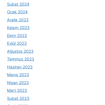
Şubat 2024
Ocak 2024
Aralık 2023
Kasım 2023
Ekim 2023
Eylül 2023
Ağustos 2023
Temmuz 2023
Haziran 2023
Mayıs 2023
Nisan 2023
Mart 2023
Şubat 2023