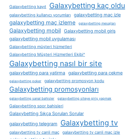
Galaxybetting kaç oldu
Galaxybetting kayıt
galaxybetting maç izle
galaxybetting kullanıcı yorumları
galaxybetting maç izleme
galaxybetting mesajları
Galaxybetting mobil
Galaxybetting mobil giriş
galaxybetting mobil uygulaması
Galaxybetting müşteri hizmetleri
Galaxybetting Müşteri Hizmetleri Ekibi^
Galaxybetting nasıl bir site
galaxybetting para yatirma
galaxybetting para çekme
galaxybetting promosyon kodu
galaxybetting poker
Galaxybetting promosyonları
galaxybetting sanal bahisler
galaxybetting siteye giriş yapmak
Galaxybetting spor bahisleri
Galaxybetting Sıkça Sorulan Sorular
Galaxybetting tv
galaxybetting telegram
galaxybetting tv canli maç
galaxybetting tv canli maç izle