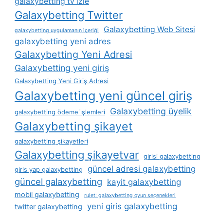
galaxybetting tv izle
Galaxybetting Twitter
Galaxybetting Web Sitesi
galaxybetting uygulamanın i̇çeriği
galaxybetting yeni adres
Galaxybetting Yeni Adresi
Galaxybetting yeni giriş
Galaxybetting Yeni Giriş Adresi
Galaxybetting yeni güncel giriş
Galaxybetting üyelik
galaxybetting ödeme i̇şlemleri
Galaxybetting şikayet
galaxybetting şikayetleri
Galaxybetting şikayetvar
girisi galaxybetting
güncel adresi galaxybetting
giris yap galaxybetting
güncel galaxybetting
kayit galaxybetting
mobil galaxybetting
rulet: galaxybetting oyun seçenekleri
yeni giris galaxybetting
twitter galaxybetting