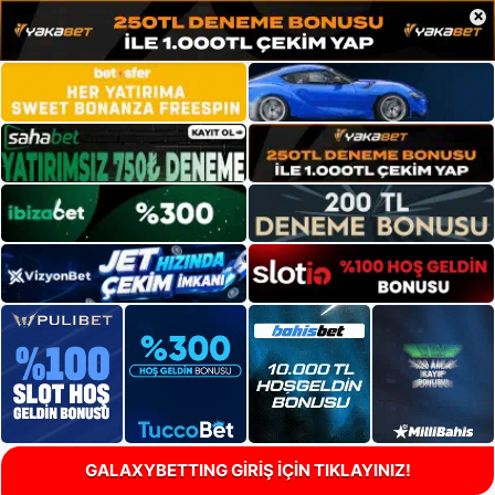
×
GALAXYBETTING GİRİŞ İÇİN TIKLAYINIZ!