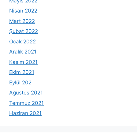
Mayıs 2022
Nisan 2022
Mart 2022
Şubat 2022
Ocak 2022
Aralık 2021
Kasım 2021
Ekim 2021
Eylül 2021
Ağustos 2021
Temmuz 2021
Haziran 2021