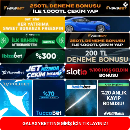
×
GALAXYBETTING GİRİŞ İÇİN TIKLAYINIZ!