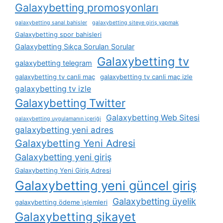
Galaxybetting promosyonları
galaxybetting sanal bahisler
galaxybetting siteye giriş yapmak
Galaxybetting spor bahisleri
Galaxybetting Sıkça Sorulan Sorular
Galaxybetting tv
galaxybetting telegram
galaxybetting tv canli maç
galaxybetting tv canli maç izle
galaxybetting tv izle
Galaxybetting Twitter
Galaxybetting Web Sitesi
galaxybetting uygulamanın i̇çeriği
galaxybetting yeni adres
Galaxybetting Yeni Adresi
Galaxybetting yeni giriş
Galaxybetting Yeni Giriş Adresi
Galaxybetting yeni güncel giriş
Galaxybetting üyelik
galaxybetting ödeme i̇şlemleri
Galaxybetting şikayet