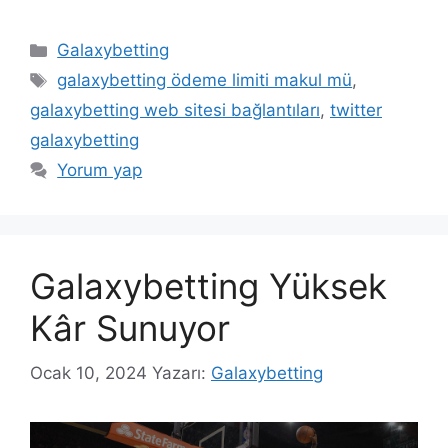
Kategoriler
Galaxybetting
Etiketler
galaxybetting ödeme limiti makul mü
,
galaxybetting web sitesi bağlantıları
,
twitter
galaxybetting
Yorum yap
Galaxybetting Yüksek
Kâr Sunuyor
Ocak 10, 2024
Yazarı:
Galaxybetting