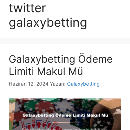
twitter
galaxybetting
Galaxybetting Ödeme
Limiti Makul Mü
Haziran 12, 2024
Yazarı:
Galaxybetting