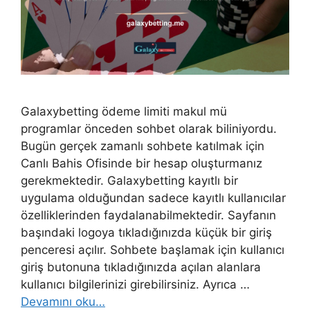
Galaxybetting ödeme limiti makul mü
programlar önceden sohbet olarak biliniyordu.
Bugün gerçek zamanlı sohbete katılmak için
Canlı Bahis Ofisinde bir hesap oluşturmanız
gerekmektedir. Galaxybetting kayıtlı bir
uygulama olduğundan sadece kayıtlı kullanıcılar
özelliklerinden faydalanabilmektedir. Sayfanın
başındaki logoya tıkladığınızda küçük bir giriş
penceresi açılır. Sohbete başlamak için kullanıcı
giriş butonuna tıkladığınızda açılan alanlara
kullanıcı bilgilerinizi girebilirsiniz. Ayrıca …
Devamını oku…