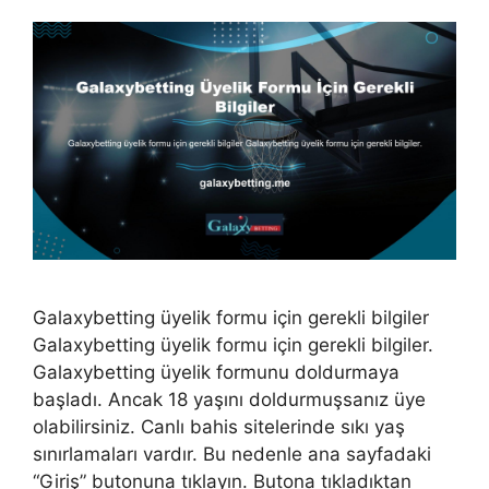
Galaxybetting üyelik formu için gerekli bilgiler
Galaxybetting üyelik formu için gerekli bilgiler.
Galaxybetting üyelik formunu doldurmaya
başladı. Ancak 18 yaşını doldurmuşsanız üye
olabilirsiniz. Canlı bahis sitelerinde sıkı yaş
sınırlamaları vardır. Bu nedenle ana sayfadaki
“Giriş” butonuna tıklayın. Butona tıkladıktan