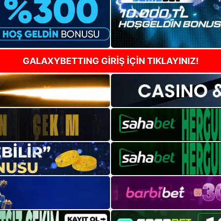
GALAXYBETTING GİRİŞ İÇİN TIKLAYINIZ!