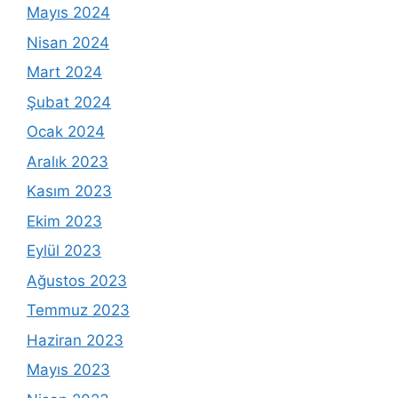
Mayıs 2024
Nisan 2024
Mart 2024
Şubat 2024
Ocak 2024
Aralık 2023
Kasım 2023
Ekim 2023
Eylül 2023
Ağustos 2023
Temmuz 2023
Haziran 2023
Mayıs 2023