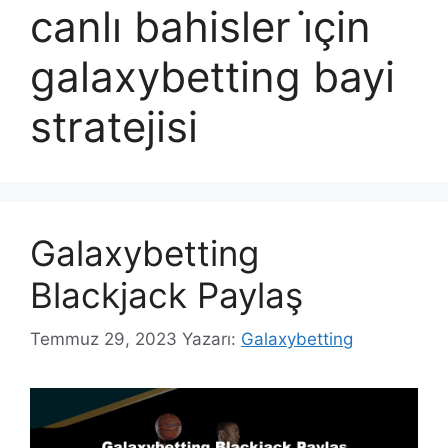
canlı bahisler i̇çin
galaxybetting bayi
stratejisi
Galaxybetting
Blackjack Paylaş
Temmuz 29, 2023
Yazarı:
Galaxybetting