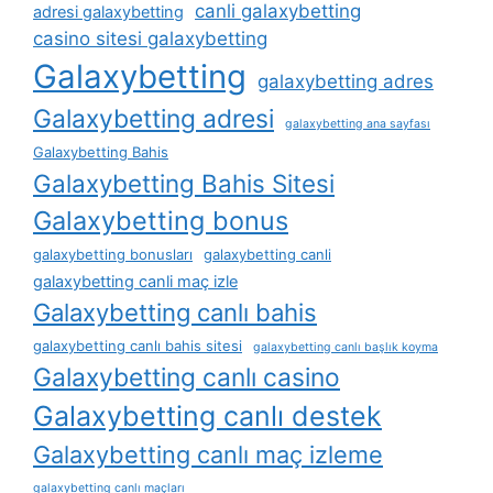
canli galaxybetting
adresi galaxybetting
casino sitesi galaxybetting
Galaxybetting
galaxybetting adres
Galaxybetting adresi
galaxybetting ana sayfası
Galaxybetting Bahis
Galaxybetting Bahis Sitesi
Galaxybetting bonus
galaxybetting bonusları
galaxybetting canli
galaxybetting canli maç izle
Galaxybetting canlı bahis
galaxybetting canlı bahis sitesi
galaxybetting canlı başlık koyma
Galaxybetting canlı casino
Galaxybetting canlı destek
Galaxybetting canlı maç izleme
galaxybetting canlı maçları