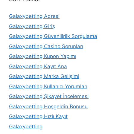
Galaxybetting Adresi
Galaxybetting Giriş
Galaxybetting Güvenilirlik Sorgulama
Galaxybetting Casino Sorunları
Galaxybetting Kupon Yapımı
Galaxybetting Kayıt Ana
Galaxybetting Marka Gelişimi
Galaxybetting Kullanıcı Yorumları
Galaxybetting Şikayet İncelemesi
Galaxybetting Hoşgeldin Bonusu
Galaxybetting Hızlı Kayıt
Galaxybetting