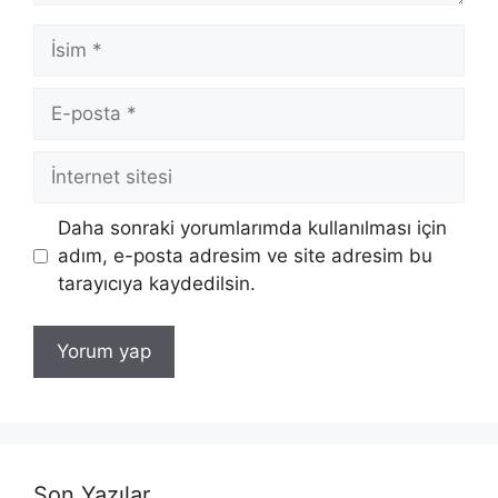
İsim
E-
posta
İnternet
sitesi
Daha sonraki yorumlarımda kullanılması için
adım, e-posta adresim ve site adresim bu
tarayıcıya kaydedilsin.
Son Yazılar