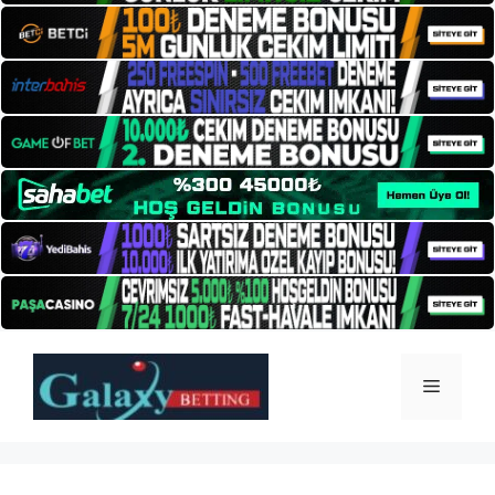
İçeriğe
atla
Menü