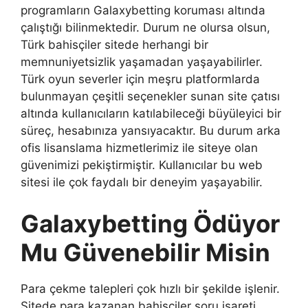
programların Galaxybetting koruması altında
çalıştığı bilinmektedir. Durum ne olursa olsun,
Türk bahisçiler sitede herhangi bir
memnuniyetsizlik yaşamadan yaşayabilirler.
Türk oyun severler için meşru platformlarda
bulunmayan çeşitli seçenekler sunan site çatısı
altında kullanıcıların katılabileceği büyüleyici bir
süreç, hesabınıza yansıyacaktır. Bu durum arka
ofis lisanslama hizmetlerimiz ile siteye olan
güvenimizi pekiştirmiştir. Kullanıcılar bu web
sitesi ile çok faydalı bir deneyim yaşayabilir.
Galaxybetting Ödüyor
Mu Güvenebilir Misin
Para çekme talepleri çok hızlı bir şekilde işlenir.
Sitede para kazanan bahisçiler soru işareti