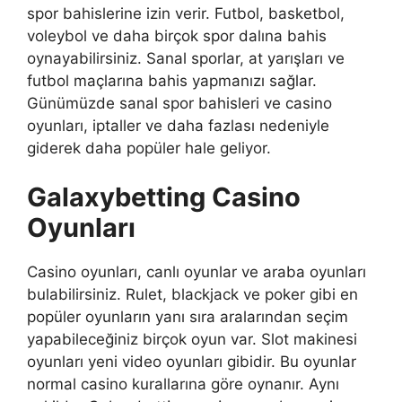
spor bahislerine izin verir. Futbol, ​​basketbol, ​​
voleybol ve daha birçok spor dalına bahis
oynayabilirsiniz. Sanal sporlar, at yarışları ve
futbol maçlarına bahis yapmanızı sağlar.
Günümüzde sanal spor bahisleri ve casino
oyunları, iptaller ve daha fazlası nedeniyle
giderek daha popüler hale geliyor.
Galaxybetting Casino
Oyunları
Casino oyunları, canlı oyunlar ve araba oyunları
bulabilirsiniz. Rulet, blackjack ve poker gibi en
popüler oyunların yanı sıra aralarından seçim
yapabileceğiniz birçok oyun var. Slot makinesi
oyunları yeni video oyunları gibidir. Bu oyunlar
normal casino kurallarına göre oynanır. Aynı