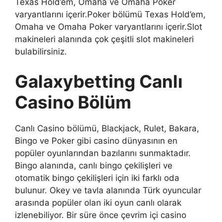
Texas Hold’em, Omaha ve Omaha Poker
varyantlarını içerir.Poker bölümü Texas Hold’em,
Omaha ve Omaha Poker varyantlarını içerir.Slot
makineleri alanında çok çeşitli slot makineleri
bulabilirsiniz.
Galaxybetting Canlı
Casino Bölüm
Canlı Casino bölümü, Blackjack, Rulet, Bakara,
Bingo ve Poker gibi casino dünyasının en
popüler oyunlarından bazılarını sunmaktadır.
Bingo alanında, canlı bingo çekilişleri ve
otomatik bingo çekilişleri için iki farklı oda
bulunur. Okey ve tavla alanında Türk oyuncular
arasında popüler olan iki oyun canlı olarak
izlenebiliyor. Bir süre önce çevrim içi casino