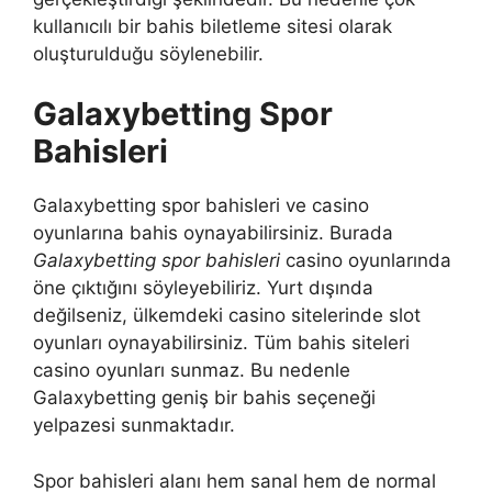
kullanıcılı bir bahis biletleme sitesi olarak
oluşturulduğu söylenebilir.
Galaxybetting Spor
Bahisleri
Galaxybetting spor bahisleri ve casino
oyunlarına bahis oynayabilirsiniz. Burada
Galaxybetting spor bahisleri
casino oyunlarında
öne çıktığını söyleyebiliriz. Yurt dışında
değilseniz, ülkemdeki casino sitelerinde slot
oyunları oynayabilirsiniz. Tüm bahis siteleri
casino oyunları sunmaz. Bu nedenle
Galaxybetting geniş bir bahis seçeneği
yelpazesi sunmaktadır.
Spor bahisleri alanı hem sanal hem de normal