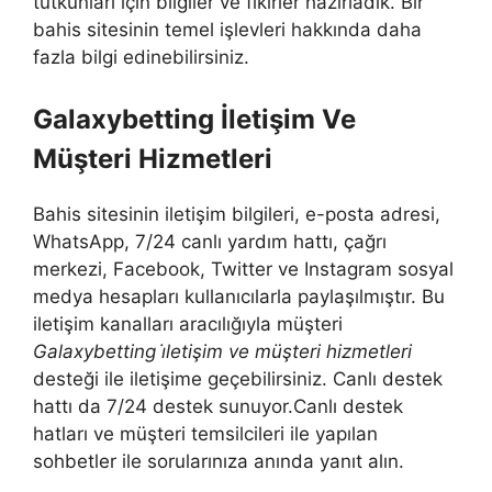
tutkunları için bilgiler ve fikirler hazırladık. Bir
bahis sitesinin temel işlevleri hakkında daha
fazla bilgi edinebilirsiniz.
Galaxybetting İletişim Ve
Müşteri Hizmetleri
Bahis sitesinin iletişim bilgileri, e-posta adresi,
WhatsApp, 7/24 canlı yardım hattı, çağrı
merkezi, Facebook, Twitter ve Instagram sosyal
medya hesapları kullanıcılarla paylaşılmıştır. Bu
iletişim kanalları aracılığıyla müşteri
Galaxybetting i̇letişim ve müşteri hizmetleri
desteği ile iletişime geçebilirsiniz. Canlı destek
hattı da 7/24 destek sunuyor.Canlı destek
hatları ve müşteri temsilcileri ile yapılan
sohbetler ile sorularınıza anında yanıt alın.