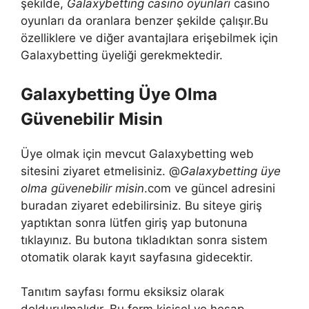
şekilde,
Galaxybetting casino oyunları
casino
oyunları da oranlara benzer şekilde çalışır.Bu
özelliklere ve diğer avantajlara erişebilmek için
Galaxybetting üyeliği gerekmektedir.
Galaxybetting Üye Olma
Güvenebilir Misin
Üye olmak için mevcut Galaxybetting web
sitesini ziyaret etmelisiniz. @
Galaxybetting üye
olma güvenebilir misin
.com ve güncel adresini
buradan ziyaret edebilirsiniz. Bu siteye giriş
yaptıktan sonra lütfen giriş yap butonuna
tıklayınız. Bu butona tıkladıktan sonra sistem
otomatik olarak kayıt sayfasına gidecektir.
Tanıtım sayfası formu eksiksiz olarak