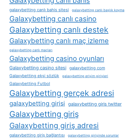
Galaxybetting canlı bahis
galaxybetting canlı bahis sitesi
galaxybetting canlı başlık koyma
Galaxybetting canlı casino
Galaxybetting canlı destek
Galaxybetting canlı maç izleme
galaxybetting canlı maçları
Galaxybetting casino oyunları
Galaxybetting casino sitesi
galaxybetting com
Galaxybetting ekşi sözlük
galaxybetting erişim girişleri
Galaxybetting Futbol
Galaxybetting gerçek adresi
galaxybetting girisi
galaxybetting giris twitter
Galaxybetting giriş
Galaxybetting giriş adresi
galaxybetting giriş bağlantısı
galaxybetting girişinde sorunlar