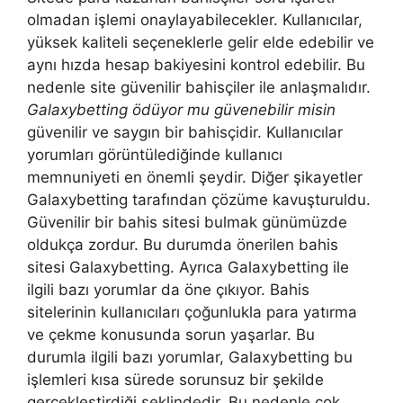
olmadan işlemi onaylayabilecekler. Kullanıcılar,
yüksek kaliteli seçeneklerle gelir elde edebilir ve
aynı hızda hesap bakiyesini kontrol edebilir. Bu
nedenle site güvenilir bahisçiler ile anlaşmalıdır.
Galaxybetting ödüyor mu güvenebilir misin
güvenilir ve saygın bir bahisçidir. Kullanıcılar
yorumları görüntülediğinde kullanıcı
memnuniyeti en önemli şeydir. Diğer şikayetler
Galaxybetting tarafından çözüme kavuşturuldu.
Güvenilir bir bahis sitesi bulmak günümüzde
oldukça zordur. Bu durumda önerilen bahis
sitesi Galaxybetting. Ayrıca Galaxybetting ile
ilgili bazı yorumlar da öne çıkıyor. Bahis
sitelerinin kullanıcıları çoğunlukla para yatırma
ve çekme konusunda sorun yaşarlar. Bu
durumla ilgili bazı yorumlar, Galaxybetting bu
işlemleri kısa sürede sorunsuz bir şekilde
gerçekleştirdiği şeklindedir. Bu nedenle çok