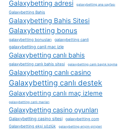
Galaxybetting adresi
galaxybetting ana sayfası
Galaxybetting Bahis
Galaxybetting Bahis Sitesi
Galaxybetting bonus
galaxybetting bonusları
galaxybetting canli
galaxybetting canli maç izle
Galaxybetting canlı bahis
galaxybetting canlı bahis sitesi
galaxybetting canlı başlık koyma
Galaxybetting canlı casino
Galaxybetting canlı destek
Galaxybetting canlı maç izleme
galaxybetting canlı maçları
Galaxybetting casino oyunları
Galaxybetting casino sitesi
galaxybetting com
Galaxybetting ekşi sözlük
galaxybetting erişim girişleri