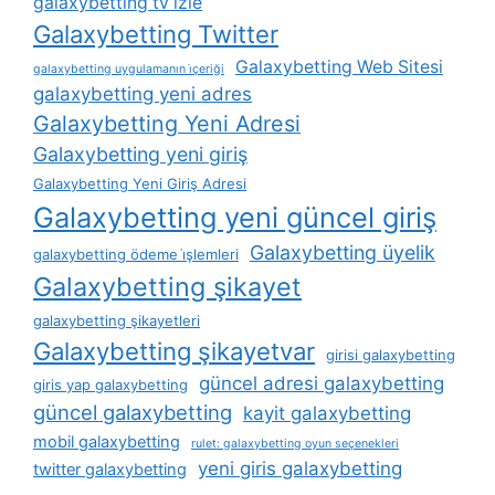
galaxybetting tv izle
Galaxybetting Twitter
Galaxybetting Web Sitesi
galaxybetting uygulamanın i̇çeriği
galaxybetting yeni adres
Galaxybetting Yeni Adresi
Galaxybetting yeni giriş
Galaxybetting Yeni Giriş Adresi
Galaxybetting yeni güncel giriş
Galaxybetting üyelik
galaxybetting ödeme i̇şlemleri
Galaxybetting şikayet
galaxybetting şikayetleri
Galaxybetting şikayetvar
girisi galaxybetting
güncel adresi galaxybetting
giris yap galaxybetting
güncel galaxybetting
kayit galaxybetting
mobil galaxybetting
rulet: galaxybetting oyun seçenekleri
yeni giris galaxybetting
twitter galaxybetting