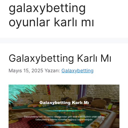
galaxybetting
oyunlar karlı mı
Galaxybetting Karlı Mı
Mayıs 15, 2025
Yazarı:
Galaxybetting