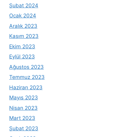
Şubat 2024
Ocak 2024
Aralık 2023
Kasım 2023
Ekim 2023
Eylül 2023
Ağustos 2023
Temmuz 2023
Haziran 2023
Mayıs 2023
Nisan 2023
Mart 2023
Şubat 2023