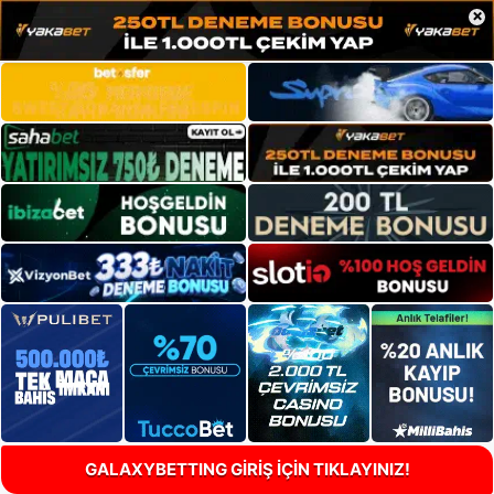
×
GALAXYBETTING GİRİŞ İÇİN TIKLAYINIZ!