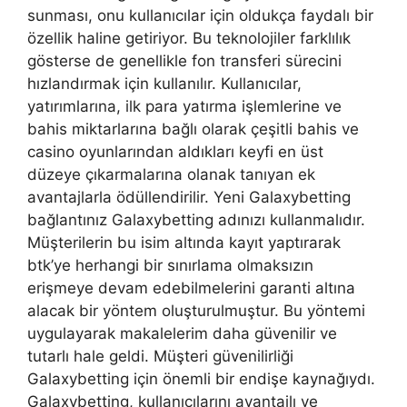
sunması, onu kullanıcılar için oldukça faydalı bir
özellik haline getiriyor. Bu teknolojiler farklılık
gösterse de genellikle fon transferi sürecini
hızlandırmak için kullanılır. Kullanıcılar,
yatırımlarına, ilk para yatırma işlemlerine ve
bahis miktarlarına bağlı olarak çeşitli bahis ve
casino oyunlarından aldıkları keyfi en üst
düzeye çıkarmalarına olanak tanıyan ek
avantajlarla ödüllendirilir. Yeni Galaxybetting
bağlantınız Galaxybetting adınızı kullanmalıdır.
Müşterilerin bu isim altında kayıt yaptırarak
btk’ye herhangi bir sınırlama olmaksızın
erişmeye devam edebilmelerini garanti altına
alacak bir yöntem oluşturulmuştur. Bu yöntemi
uygulayarak makalelerim daha güvenilir ve
tutarlı hale geldi. Müşteri güvenilirliği
Galaxybetting için önemli bir endişe kaynağıydı.
Galaxybetting, kullanıcılarını avantajlı ve