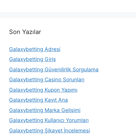
Son Yazılar
Galaxybetting Adresi
Galaxybetting Giriş
Galaxybetting Güvenilirlik Sorgulama
Galaxybetting Casino Sorunları
Galaxybetting Kupon Yapımı
Galaxybetting Kayıt Ana
Galaxybetting Marka Gelişimi
Galaxybetting Kullanıcı Yorumları
Galaxybetting Şikayet İncelemesi