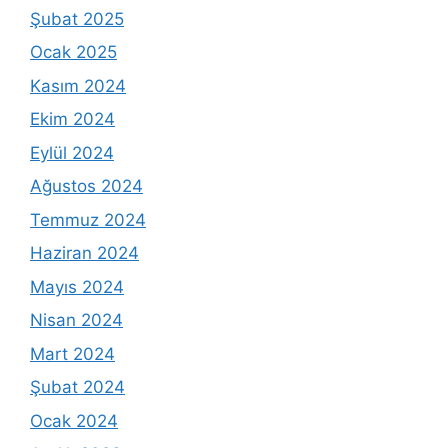
Şubat 2025
Ocak 2025
Kasım 2024
Ekim 2024
Eylül 2024
Ağustos 2024
Temmuz 2024
Haziran 2024
Mayıs 2024
Nisan 2024
Mart 2024
Şubat 2024
Ocak 2024