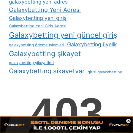
galaxybetting yeni adres
Galaxybetting Yeni Adresi
Galaxybetting yeni giriş
Galaxybetting Yeni Giriş Adresi
Galaxybetting yeni güncel giriş
Galaxybetting üyelik
galaxybetting ödeme i̇şlemleri
Galaxybetting şikayet
galaxybetting şikayetleri
Galaxybetting şikayetvar
girisi galaxybetting
güncel adresi galaxybetting
giris yap galaxybetting
güncel galaxybetting
kayit galaxybetting
mobil galaxybetting
rulet: galaxybetting oyun seçenekleri
yeni giris galaxybetting
twitter galaxybetting
×
Avrasya'nın en büyük reklam platformunda olmak için