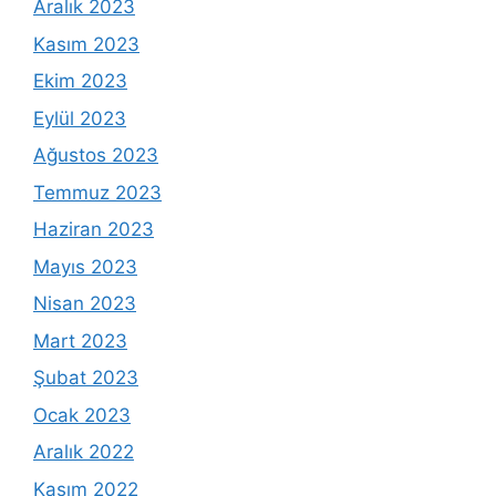
Aralık 2023
Kasım 2023
Ekim 2023
Eylül 2023
Ağustos 2023
Temmuz 2023
Haziran 2023
Mayıs 2023
Nisan 2023
Mart 2023
Şubat 2023
Ocak 2023
Aralık 2022
Kasım 2022