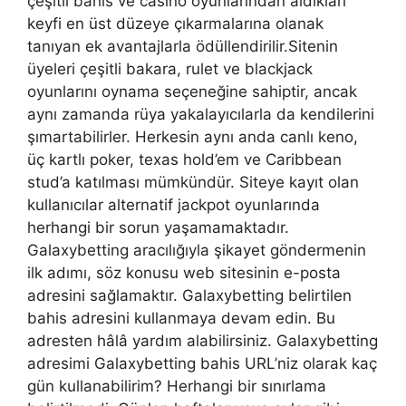
çeşitli bahis ve casino oyunlarından aldıkları
keyfi en üst düzeye çıkarmalarına olanak
tanıyan ek avantajlarla ödüllendirilir.Sitenin
üyeleri çeşitli bakara, rulet ve blackjack
oyunlarını oynama seçeneğine sahiptir, ancak
aynı zamanda rüya yakalayıcılarla da kendilerini
şımartabilirler. Herkesin aynı anda canlı keno,
üç kartlı poker, texas hold’em ve Caribbean
stud’a katılması mümkündür. Siteye kayıt olan
kullanıcılar alternatif jackpot oyunlarında
herhangi bir sorun yaşamamaktadır.
Galaxybetting aracılığıyla şikayet göndermenin
ilk adımı, söz konusu web sitesinin e-posta
adresini sağlamaktır. Galaxybetting belirtilen
bahis adresini kullanmaya devam edin. Bu
adresten hâlâ yardım alabilirsiniz. Galaxybetting
adresimi Galaxybetting bahis URL’niz olarak kaç
gün kullanabilirim? Herhangi bir sınırlama