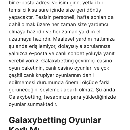
bir e-posta adresi ve isim girin; yetkili bir
temsilci kısa süre içinde size geri dönüş
yapacaktır. Tesisin personeli, hafta sonları da
dahil olmak üzere her zaman size yardımcı
olmaya hazırdır ve her zaman yardım eli
uzatmaya hazırdır. Maalesef yardım hattımıza
şu anda erişilemiyor, dolayısıyla sorularınıza
yalnızca e-posta ve canlı sohbet yoluyla yanıt
verebiliyoruz. Galaxybetting çevrimiçi casino
oyun paketinin, canlı casino oyunları ve çok
çeşitli canlı krupiyer oyunlarının dahil
edilmemesi durumunda önemli ölçüde farklı
görüneceğini söylemek abartı olmaz. Şu anda
Galaxybetting, hesabınıza para yüklediğinizde
oyunlar sunmaktadır.
Galaxybetting Oyunlar
Karlı Mı