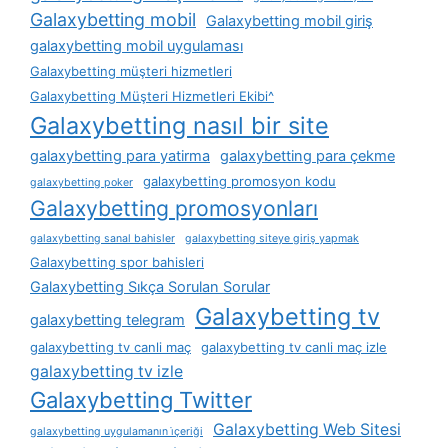
Galaxybetting mobil
Galaxybetting mobil giriş
galaxybetting mobil uygulaması
Galaxybetting müşteri hizmetleri
Galaxybetting Müşteri Hizmetleri Ekibi^
Galaxybetting nasıl bir site
galaxybetting para yatirma
galaxybetting para çekme
galaxybetting promosyon kodu
galaxybetting poker
Galaxybetting promosyonları
galaxybetting sanal bahisler
galaxybetting siteye giriş yapmak
Galaxybetting spor bahisleri
Galaxybetting Sıkça Sorulan Sorular
Galaxybetting tv
galaxybetting telegram
galaxybetting tv canli maç
galaxybetting tv canli maç izle
galaxybetting tv izle
Galaxybetting Twitter
Galaxybetting Web Sitesi
galaxybetting uygulamanın i̇çeriği