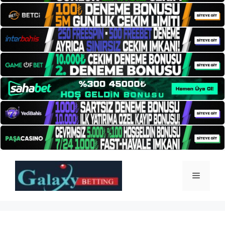
İçeriğe
atla
Menü