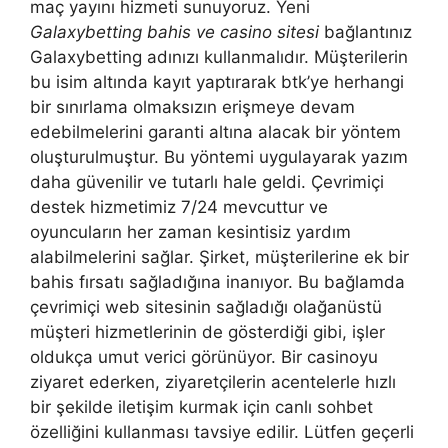
maç yayını hizmeti sunuyoruz. Yeni
Galaxybetting bahis ve casino sitesi
bağlantınız
Galaxybetting adınızı kullanmalıdır. Müşterilerin
bu isim altında kayıt yaptırarak btk’ye herhangi
bir sınırlama olmaksızın erişmeye devam
edebilmelerini garanti altına alacak bir yöntem
oluşturulmuştur. Bu yöntemi uygulayarak yazım
daha güvenilir ve tutarlı hale geldi. Çevrimiçi
destek hizmetimiz 7/24 mevcuttur ve
oyuncuların her zaman kesintisiz yardım
alabilmelerini sağlar. Şirket, müşterilerine ek bir
bahis fırsatı sağladığına inanıyor. Bu bağlamda
çevrimiçi web sitesinin sağladığı olağanüstü
müşteri hizmetlerinin de gösterdiği gibi, işler
oldukça umut verici görünüyor. Bir casinoyu
ziyaret ederken, ziyaretçilerin acentelerle hızlı
bir şekilde iletişim kurmak için canlı sohbet
özelliğini kullanması tavsiye edilir. Lütfen geçerli