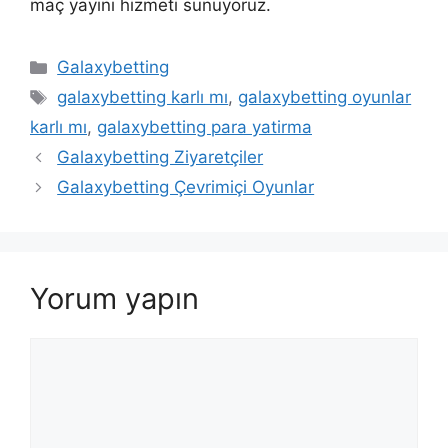
maç yayını hizmeti sunuyoruz.
Kategoriler
Galaxybetting
Etiketler
galaxybetting karlı mı
,
galaxybetting oyunlar
karlı mı
,
galaxybetting para yatirma
Galaxybetting Ziyaretçiler
Galaxybetting Çevrimiçi Oyunlar
Yorum yapın
Yorum