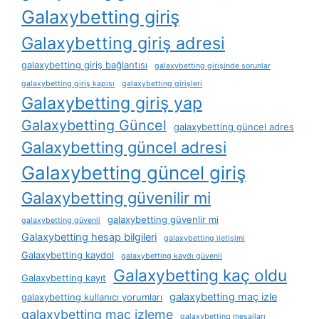
Galaxybetting giriş
Galaxybetting giriş adresi
galaxybetting giriş bağlantısı
galaxybetting girişinde sorunlar
galaxybetting giriş kapısı
galaxybetting girişleri
Galaxybetting giriş yap
Galaxybetting Güncel
galaxybetting güncel adres
Galaxybetting güncel adresi
Galaxybetting güncel giriş
Galaxybetting güvenilir mi
galaxybetting güvenlir mi
galaxybetting güvenli
Galaxybetting hesap bilgileri
galaxybetting i̇letişimi
Galaxybetting kaydol
galaxybetting kaydı güvenli
Galaxybetting kaç oldu
Galaxybetting kayıt
galaxybetting maç izle
galaxybetting kullanıcı yorumları
galaxybetting maç izleme
galaxybetting mesajları