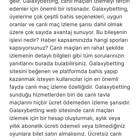
gelir. Galaxybetting, canlı maçları izlemeyi tercih
edenler için önemli bir istisnadır. Galaxybetting,
üyelerine çok çeşitli bahis seçenekleri, uygun
oranlar ve canlı maç izleme şansı dahil olmak
üzere çok sayıda avantaj sunuyor. Bu bileşenin
işlevi nedir? Haber kapsamınızda hangi sporları
kapsıyorsunuz? Canlı maçları en rahat şekilde
izlemenin detaylı bilgileri gibi tüm sorularınızın
yanıtlarını burada bulabilirsiniz. Galaxybetting
sitesini beğenen ve platformda bahis yapıp
kazanmak isteyen kullanıcılar için en önemli
fayda canlı maç izleme özelliğidir. Galaxybetting
sunduğu hizmetlerden biri de canlı tavla
maçlarını hiçbir ücret ödemeden izleme şansıdır.
Galaxybetting web sitesinde canlı maçları
izlemek için bir hesap oluşturmalı, aylık veya
yıllık abonelik ücreti ödemeli veya bilmediğiniz
oyunlara bilet satın almalısınız. Ücretsiz canlı