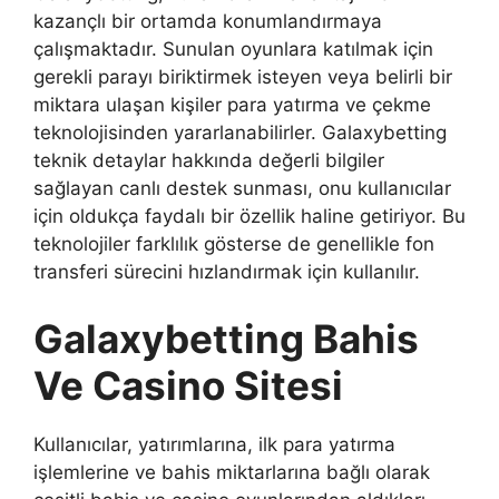
kazançlı bir ortamda konumlandırmaya
çalışmaktadır. Sunulan oyunlara katılmak için
gerekli parayı biriktirmek isteyen veya belirli bir
miktara ulaşan kişiler para yatırma ve çekme
teknolojisinden yararlanabilirler. Galaxybetting
teknik detaylar hakkında değerli bilgiler
sağlayan canlı destek sunması, onu kullanıcılar
için oldukça faydalı bir özellik haline getiriyor. Bu
teknolojiler farklılık gösterse de genellikle fon
transferi sürecini hızlandırmak için kullanılır.
Galaxybetting Bahis
Ve Casino Sitesi
Kullanıcılar, yatırımlarına, ilk para yatırma
işlemlerine ve bahis miktarlarına bağlı olarak