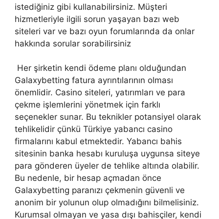
istediğiniz gibi kullanabilirsiniz. Müşteri
hizmetleriyle ilgili sorun yaşayan bazı web
siteleri var ve bazı oyun forumlarında da onlar
hakkında sorular sorabilirsiniz
Her şirketin kendi ödeme planı olduğundan
Galaxybetting fatura ayrıntılarının olması
önemlidir. Casino siteleri, yatırımları ve para
çekme işlemlerini yönetmek için farklı
seçenekler sunar. Bu teknikler potansiyel olarak
tehlikelidir çünkü Türkiye yabancı casino
firmalarını kabul etmektedir. Yabancı bahis
sitesinin banka hesabı kuruluşa uygunsa siteye
para gönderen üyeler de tehlike altında olabilir.
Bu nedenle, bir hesap açmadan önce
Galaxybetting paranızı çekmenin güvenli ve
anonim bir yolunun olup olmadığını bilmelisiniz.
Kurumsal olmayan ve yasa dışı bahisçiler, kendi