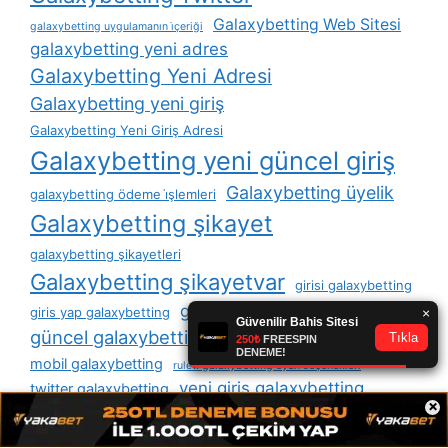
Galaxybetting Web Sitesi
galaxybetting uygulamanın i̇çeriği
galaxybetting yeni adres
Galaxybetting Yeni Adresi
Galaxybetting yeni giriş
Galaxybetting Yeni Giriş Adresi
Galaxybetting yeni güncel giriş
Galaxybetting üyelik
galaxybetting ödeme i̇şlemleri
Galaxybetting şikayet
galaxybetting şikayetleri
Galaxybetting şikayetvar
girisi galaxybetting
güncel adresi galaxybetting
giris yap galaxybetting
güncel galaxybetting
kayit galaxybetting
mobil galaxybetting
rulet: galaxybetting oyun seçenekleri
yeni giris galaxybetting
twitter galaxybetting
×