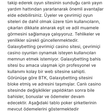
takip ederek oyun sitesinin sunduğu canlı yayın
yardım hattından yararlanarak önemli avantajlar
elde edebilirsiniz. Üyeler ve çevrimiçi oyun
siteleri de dahil olmak üzere tüm kullanıcıların,
çıkarları dikkate alınarak eşit ve adil muamele
görmesini sağlamaya çalışıyoruz. Tehlikeler ve
yenilikler sürekli güncellenmektedir.
Galaxybetting çevrimiçi casino sitesi, çevrimiçi
casino oyunları oynamak isteyen kullanıcıları
memnun etmek istemiyor. Galaxybetting bahis
sitesi bu amaca ulaşmak için profesyonel ve
kullanımı kolay bir web sitesine sahipti.
Görünüşe göre BTK, Galaxybetting sitesini
bloke etmiş ve adresini taşımışlar. Canlı casino
sitesinde değişiklikler yapıldıktan sonra bile
bahisler, bonuslar ve ödemeler devam
edecektir. Aşağıdaki tablo poker şirketlerinin
mevcut ödemelerini göstermektedir