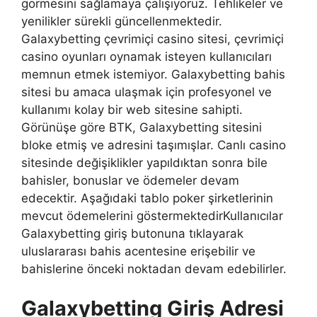
görmesini sağlamaya çalışıyoruz. Tehlikeler ve
yenilikler sürekli güncellenmektedir.
Galaxybetting çevrimiçi casino sitesi, çevrimiçi
casino oyunları oynamak isteyen kullanıcıları
memnun etmek istemiyor. Galaxybetting bahis
sitesi bu amaca ulaşmak için profesyonel ve
kullanımı kolay bir web sitesine sahipti.
Görünüşe göre BTK, Galaxybetting sitesini
bloke etmiş ve adresini taşımışlar. Canlı casino
sitesinde değişiklikler yapıldıktan sonra bile
bahisler, bonuslar ve ödemeler devam
edecektir. Aşağıdaki tablo poker şirketlerinin
mevcut ödemelerini göstermektedirKullanıcılar
Galaxybetting giriş butonuna tıklayarak
uluslararası bahis acentesine erişebilir ve
bahislerine önceki noktadan devam edebilirler.
Galaxybetting Giriş Adresi