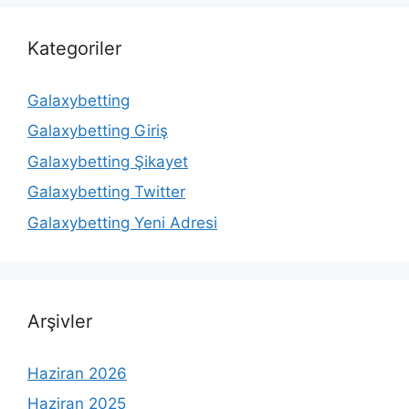
Kategoriler
Galaxybetting
Galaxybetting Giriş
Galaxybetting Şikayet
Galaxybetting Twitter
Galaxybetting Yeni Adresi
Arşivler
Haziran 2026
Haziran 2025