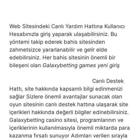
Web Sitesindeki Canlı Yardım Hattına Kullanıcı
Hesabınızla giriş yaparak ulaşabilirsiniz. Bu
yöntemi takip ederek bahis sitesinden
zahmetsizce yararlanabilir ve gelir elde
edebilirsiniz. Her bahis sitesinin önemli bir
bileşeni olan
Galaxybetting games yeni giriş
Canlı Destek
Hattı, site hakkında kapsamlı bilgi edinmenizi
sağlar Sizlere önemli avantajlar sunacak olan
oyun sitesinin canlı destek hattına ulaşarak site
içerikleri hakkında değerli bilgiler edinebilirsiniz.
Galaxybetting casino sitesi, programlarının ve
içeriklerinin kullanılmasıyla önemli miktarda para
kazanma fırsatı sunuyor Adımları verilen sırayla