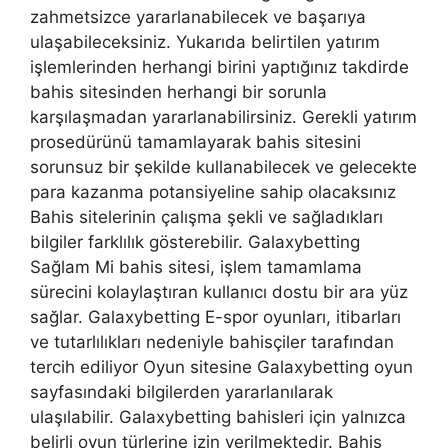
zahmetsizce yararlanabilecek ve başarıya
ulaşabileceksiniz. Yukarıda belirtilen yatırım
işlemlerinden herhangi birini yaptığınız takdirde
bahis sitesinden herhangi bir sorunla
karşılaşmadan yararlanabilirsiniz. Gerekli yatırım
prosedürünü tamamlayarak bahis sitesini
sorunsuz bir şekilde kullanabilecek ve gelecekte
para kazanma potansiyeline sahip olacaksınız
Bahis sitelerinin çalışma şekli ve sağladıkları
bilgiler farklılık gösterebilir. Galaxybetting
Sağlam Mi bahis sitesi, işlem tamamlama
sürecini kolaylaştıran kullanıcı dostu bir ara yüz
sağlar. Galaxybetting E-spor oyunları, itibarları
ve tutarlılıkları nedeniyle bahisçiler tarafından
tercih ediliyor Oyun sitesine Galaxybetting oyun
sayfasındaki bilgilerden yararlanılarak
ulaşılabilir. Galaxybetting bahisleri için yalnızca
belirli oyun türlerine izin verilmektedir. Bahis