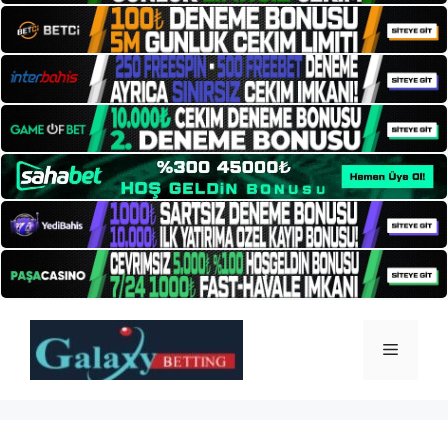
İçeriğe
atla
Menü