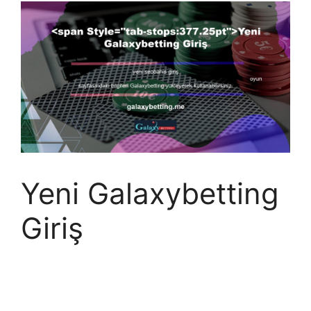
Yeni Galaxybetting
Giriş