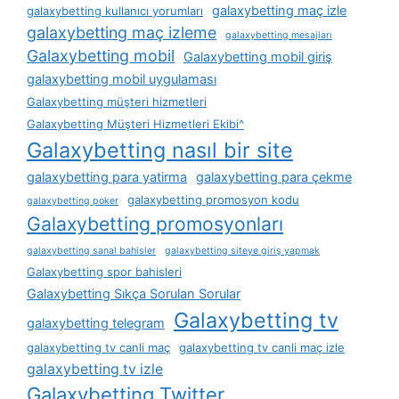
galaxybetting maç izle
galaxybetting kullanıcı yorumları
galaxybetting maç izleme
galaxybetting mesajları
Galaxybetting mobil
Galaxybetting mobil giriş
galaxybetting mobil uygulaması
Galaxybetting müşteri hizmetleri
Galaxybetting Müşteri Hizmetleri Ekibi^
Galaxybetting nasıl bir site
galaxybetting para yatirma
galaxybetting para çekme
galaxybetting promosyon kodu
galaxybetting poker
Galaxybetting promosyonları
galaxybetting sanal bahisler
galaxybetting siteye giriş yapmak
Galaxybetting spor bahisleri
Galaxybetting Sıkça Sorulan Sorular
Galaxybetting tv
galaxybetting telegram
galaxybetting tv canli maç
galaxybetting tv canli maç izle
galaxybetting tv izle
Galaxybetting Twitter