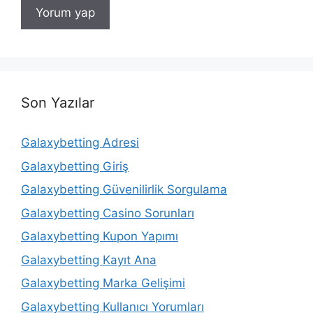
Son Yazılar
Galaxybetting Adresi
Galaxybetting Giriş
Galaxybetting Güvenilirlik Sorgulama
Galaxybetting Casino Sorunları
Galaxybetting Kupon Yapımı
Galaxybetting Kayıt Ana
Galaxybetting Marka Gelişimi
Galaxybetting Kullanıcı Yorumları