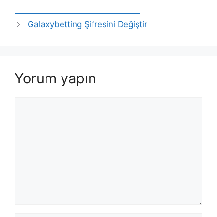
Galaxybetting Şifresini Değiştir
Yorum yapın
Yorum