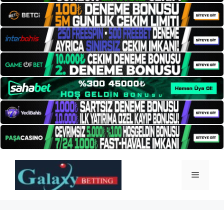
İçeriğe
atla
Menü