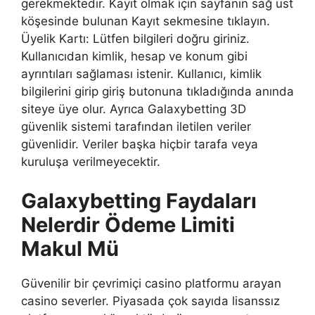
gerekmektedir. Kayıt olmak için sayfanın sağ üst
köşesinde bulunan Kayıt sekmesine tıklayın.
Üyelik Kartı: Lütfen bilgileri doğru giriniz.
Kullanıcıdan kimlik, hesap ve konum gibi
ayrıntıları sağlaması istenir. Kullanıcı, kimlik
bilgilerini girip giriş butonuna tıkladığında anında
siteye üye olur. Ayrıca Galaxybetting 3D
güvenlik sistemi tarafından iletilen veriler
güvenlidir. Veriler başka hiçbir tarafa veya
kuruluşa verilmeyecektir.
Galaxybetting Faydaları
Nelerdir Ödeme Limiti
Makul Mü
Güvenilir bir çevrimiçi casino platformu arayan
casino severler. Piyasada çok sayıda lisanssız