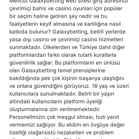
Mevcut Galaxybetting web sitesi giriş adresinizi
çevrimiçi bahis ve casino oyunları için popüler
bir seçim haline getiren şey nedir ve bu
faaliyetlerin keyif almasına ve karlılığına nasıl
katkıda bulunur? Galaxybetting, belirli yerlerde
yasa dışı casino ve çevrimiçi casino hizmetleri
sunmaktadır. Ülkelerden ve Türkiye dahil diğer
platformlardan farklı olarak tutarlı kurallarla
güvenilirlik sağlar. Bu platformların en ünlüsü
olan Galaxybetting temel prensiplerine
bakıldığında pek çok kişinin başarıya ulaştığını
ve onlara güvendiğini görüyoruz. 18 yaş ve üzeri
kullanıcılara sunulmaktadır. Belirli bir yaşın
altındaki kullanıcıların platform üyeliği
oluşturmalarına izin verilmemektedir.
Personelimizin çok meşgul olması, hızlı yanıt
vermemizi sağlıyor. Bu ekibin en övgüye değer
özelliği olağanüstü nezaketleri ve problem