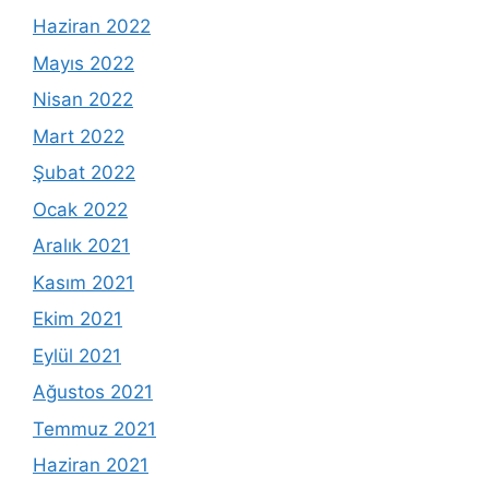
Haziran 2022
Mayıs 2022
Nisan 2022
Mart 2022
Şubat 2022
Ocak 2022
Aralık 2021
Kasım 2021
Ekim 2021
Eylül 2021
Ağustos 2021
Temmuz 2021
Haziran 2021