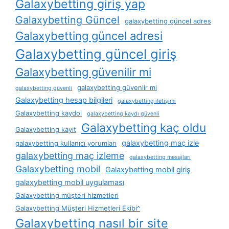
Galaxybetting giriş yap
Galaxybetting Güncel
galaxybetting güncel adres
Galaxybetting güncel adresi
Galaxybetting güncel giriş
Galaxybetting güvenilir mi
galaxybetting güvenlir mi
galaxybetting güvenli
Galaxybetting hesap bilgileri
galaxybetting i̇letişimi
Galaxybetting kaydol
galaxybetting kaydı güvenli
Galaxybetting kaç oldu
Galaxybetting kayıt
galaxybetting maç izle
galaxybetting kullanıcı yorumları
galaxybetting maç izleme
galaxybetting mesajları
Galaxybetting mobil
Galaxybetting mobil giriş
galaxybetting mobil uygulaması
Galaxybetting müşteri hizmetleri
Galaxybetting Müşteri Hizmetleri Ekibi^
Galaxybetting nasıl bir site