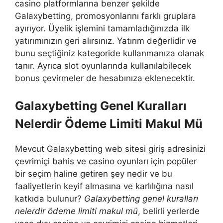
casino platformlarına benzer şekilde
Galaxybetting, promosyonlarını farklı gruplara
ayırıyor. Üyelik işlemini tamamladığınızda ilk
yatırımınızın geri alırsınız. Yatırım değerlidir ve
bunu seçtiğiniz kategoride kullanmanıza olanak
tanır. Ayrıca slot oyunlarında kullanılabilecek
bonus çevirmeler de hesabınıza eklenecektir.
Galaxybetting Genel Kuralları
Nelerdir Ödeme Limiti Makul Mü
Mevcut Galaxybetting web sitesi giriş adresinizi
çevrimiçi bahis ve casino oyunları için popüler
bir seçim haline getiren şey nedir ve bu
faaliyetlerin keyif almasına ve karlılığına nasıl
katkıda bulunur?
Galaxybetting genel kuralları
nelerdir ödeme limiti makul mü
, belirli yerlerde