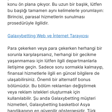
konu ön plana çıkıyor. Bu uzun bir başlık, lütfen
bu başlığı tamamen aynı kelimelerle yorumlayın:
Birincisi, parasal hizmetlerin sunulması
prosedürüyle ilgilidir.
Galaxybetting Web ve İnternet Tarayıcısı
Para çekerken veya para çekerken herhangi bir
sorunla karşılaşırsanız, herhangi bir gecikme
yaşanmaması için lütfen ilgili departmanlarla
iletişime geçin. Sadece soru sormakla kalmayıp,
finansal hizmetlerle ilgili en güncel bilgilere de
ulaşabilirsiniz. Önemli bir alternatif bonus
bölümüdür. Bu bölüm reklamları değiştirmek
veya reklam istekleri oluşturmak için
kullanılabilir. Şu anda Galaxybetting müşteri
hizmetleri, Galaxybetting basketbol Asya
handikapının en güvenilir göstergesidir. Türk