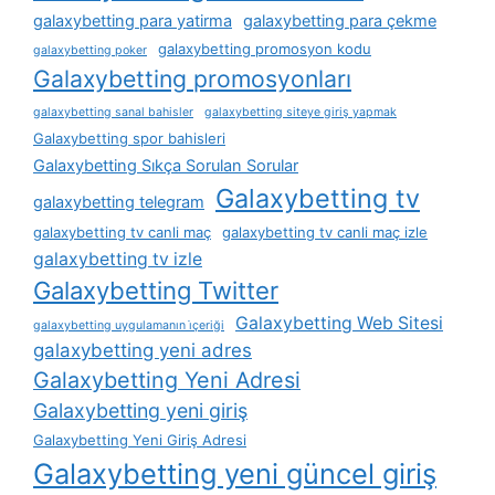
galaxybetting para yatirma
galaxybetting para çekme
galaxybetting promosyon kodu
galaxybetting poker
Galaxybetting promosyonları
galaxybetting sanal bahisler
galaxybetting siteye giriş yapmak
Galaxybetting spor bahisleri
Galaxybetting Sıkça Sorulan Sorular
Galaxybetting tv
galaxybetting telegram
galaxybetting tv canli maç
galaxybetting tv canli maç izle
galaxybetting tv izle
Galaxybetting Twitter
Galaxybetting Web Sitesi
galaxybetting uygulamanın i̇çeriği
galaxybetting yeni adres
Galaxybetting Yeni Adresi
Galaxybetting yeni giriş
Galaxybetting Yeni Giriş Adresi
Galaxybetting yeni güncel giriş