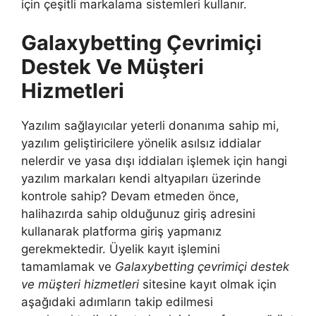
için çeşitli markalama sistemleri kullanır.
Galaxybetting Çevrimiçi
Destek Ve Müşteri
Hizmetleri
Yazılım sağlayıcılar yeterli donanıma sahip mi,
yazılım geliştiricilere yönelik asılsız iddialar
nelerdir ve yasa dışı iddiaları işlemek için hangi
yazılım markaları kendi altyapıları üzerinde
kontrole sahip? Devam etmeden önce,
halihazırda sahip olduğunuz giriş adresini
kullanarak platforma giriş yapmanız
gerekmektedir. Üyelik kayıt işlemini
tamamlamak ve
Galaxybetting çevrimiçi destek
ve müşteri hizmetleri
sitesine kayıt olmak için
aşağıdaki adımların takip edilmesi