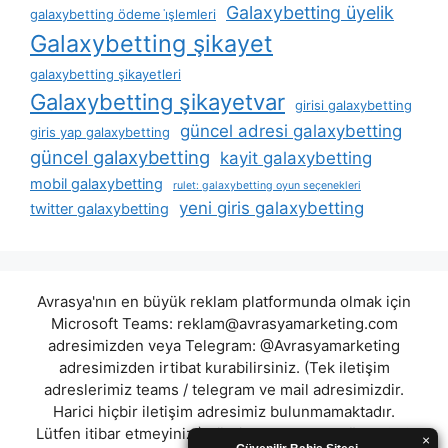
Galaxybetting üyelik
galaxybetting ödeme i̇şlemleri
Galaxybetting şikayet
galaxybetting şikayetleri
Galaxybetting şikayetvar
girisi galaxybetting
güncel adresi galaxybetting
giris yap galaxybetting
güncel galaxybetting
kayit galaxybetting
mobil galaxybetting
rulet: galaxybetting oyun seçenekleri
yeni giris galaxybetting
twitter galaxybetting
Avrasya'nın en büyük reklam platformunda olmak için
Microsoft Teams:
reklam@avrasyamarketing.com
adresimizden veya Telegram: @Avrasyamarketing
adresimizden irtibat kurabilirsiniz. (Tek iletişim
adreslerimiz teams / telegram ve mail adresimizdir.
Harici hiçbir iletişim adresimiz bulunmamaktadır.
Lütfen itibar etmeyiniz.) Türkiye yasalarına göre 7258