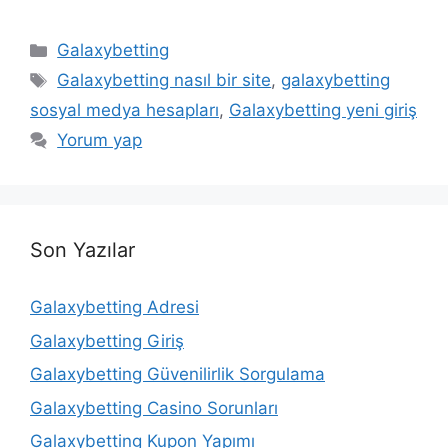
Kategoriler
Galaxybetting
Etiketler
Galaxybetting nasıl bir site
,
galaxybetting
sosyal medya hesapları
,
Galaxybetting yeni giriş
Yorum yap
Son Yazılar
Galaxybetting Adresi
Galaxybetting Giriş
Galaxybetting Güvenilirlik Sorgulama
Galaxybetting Casino Sorunları
Galaxybetting Kupon Yapımı