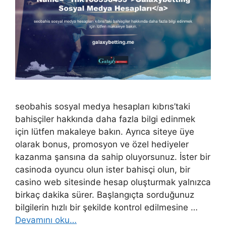
seobahis sosyal medya hesapları kıbrıs’taki
bahisçiler hakkında daha fazla bilgi edinmek
için lütfen makaleye bakın. Ayrıca siteye üye
olarak bonus, promosyon ve özel hediyeler
kazanma şansına da sahip oluyorsunuz. İster bir
casinoda oyuncu olun ister bahisçi olun, bir
casino web sitesinde hesap oluşturmak yalnızca
birkaç dakika sürer. Başlangıçta sorduğunuz
bilgilerin hızlı bir şekilde kontrol edilmesine …
Devamını oku…