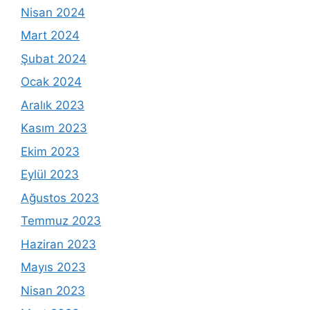
Nisan 2024
Mart 2024
Şubat 2024
Ocak 2024
Aralık 2023
Kasım 2023
Ekim 2023
Eylül 2023
Ağustos 2023
Temmuz 2023
Haziran 2023
Mayıs 2023
Nisan 2023