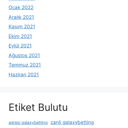
Ocak 2022
Aralık 2021
Kasım 2021
Ekim 2021
Eylül 2021
Ağustos 2021
Temmuz 2021
Haziran 2021
Etiket Bulutu
canli galaxybetting
adresi galaxybetting