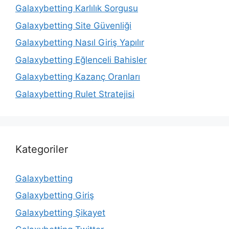
Galaxybetting Karlılık Sorgusu
Galaxybetting Site Güvenliği
Galaxybetting Nasıl Giriş Yapılır
Galaxybetting Eğlenceli Bahisler
Galaxybetting Kazanç Oranları
Galaxybetting Rulet Stratejisi
Kategoriler
Galaxybetting
Galaxybetting Giriş
Galaxybetting Şikayet