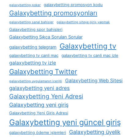
galaxybetting promosyon kodu
galaxybetting poker
Galaxybetting promosyonları
galaxybetting sanal bahisler
galaxybetting siteye giriş yapmak
Galaxybetting spor bahisleri
Galaxybetting Sıkça Sorulan Sorular
Galaxybetting tv
galaxybetting telegram
galaxybetting tv canli maç
galaxybetting tv canli maç izle
galaxybetting tv izle
Galaxybetting Twitter
Galaxybetting Web Sitesi
galaxybetting uygulamanın i̇çeriği
galaxybetting yeni adres
Galaxybetting Yeni Adresi
Galaxybetting yeni giriş
Galaxybetting Yeni Giriş Adresi
Galaxybetting yeni güncel giriş
Galaxybetting üyelik
galaxybetting ödeme i̇şlemleri