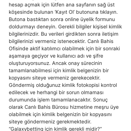
hesap açmak için lütfen ana sayfanın sağ üst
köşesinde bulunan ‘Kayıt Ol’ butonuna tıklayın.
Butona bastıktan sonra online üyelik formunu
doldurmayı deneyin. Gerekli bilgiler kişisel kimlik
bilgilerinizdir. Bu verileri girdikten sonra iletişim
bilgilerinizi vermeniz istenecektir. Canlı Bahis
Ofisinde aktif katılımcı olabilmek için bir sonraki
aşamaya geçiyor ve kullanıcı adı ve şifre
oluşturuyorsunuz. Ancak onay sürecinin
tamamlanabilmesi için kimlik belgenizin bir
kopyasını siteye vermeniz gerekecektir.
Göndermiş olduğunuz kimlik fotokopisi kontrol
edilecek ve herhangi bir sorun olmaması
durumunda işlem tamamlanacaktır. Sonuç
olarak Canlı Bahis Bürosu hizmetine meşru üye
olabilmek için kimlik belgenizin bir kopyasını
siteye göndermeniz gerekmektedir.
“Galaxybetting için kimlik gerekli midir?”