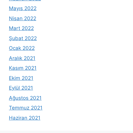
Mayıs 2022
Nisan 2022
Mart 2022
Şubat 2022
Ocak 2022
Aralık 2021
Kasım 2021
Ekim 2021
Eylül 2021
Ağustos 2021
Temmuz 2021
Haziran 2021