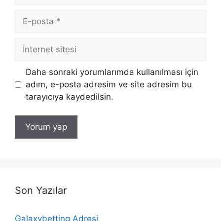
E-
posta
İnternet
sitesi
Daha sonraki yorumlarımda kullanılması için
adım, e-posta adresim ve site adresim bu
tarayıcıya kaydedilsin.
Son Yazılar
Galaxybetting Adresi