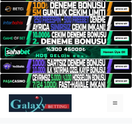
İçeriğe
atla
Menü