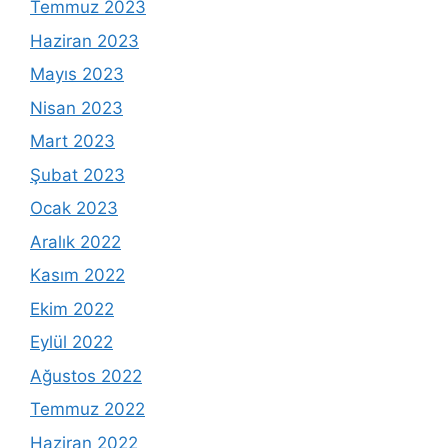
Temmuz 2023
Haziran 2023
Mayıs 2023
Nisan 2023
Mart 2023
Şubat 2023
Ocak 2023
Aralık 2022
Kasım 2022
Ekim 2022
Eylül 2022
Ağustos 2022
Temmuz 2022
Haziran 2022