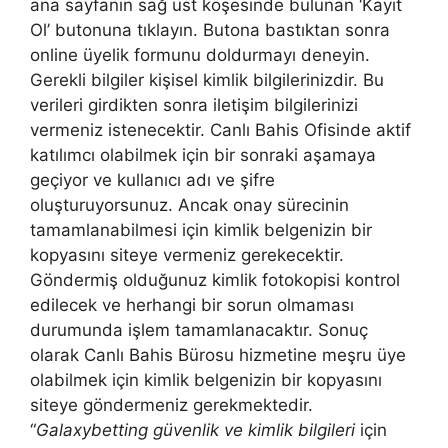
ana sayfanın sağ üst köşesinde bulunan ‘Kayıt
Ol’ butonuna tıklayın. Butona bastıktan sonra
online üyelik formunu doldurmayı deneyin.
Gerekli bilgiler kişisel kimlik bilgilerinizdir. Bu
verileri girdikten sonra iletişim bilgilerinizi
vermeniz istenecektir. Canlı Bahis Ofisinde aktif
katılımcı olabilmek için bir sonraki aşamaya
geçiyor ve kullanıcı adı ve şifre
oluşturuyorsunuz. Ancak onay sürecinin
tamamlanabilmesi için kimlik belgenizin bir
kopyasını siteye vermeniz gerekecektir.
Göndermiş olduğunuz kimlik fotokopisi kontrol
edilecek ve herhangi bir sorun olmaması
durumunda işlem tamamlanacaktır. Sonuç
olarak Canlı Bahis Bürosu hizmetine meşru üye
olabilmek için kimlik belgenizin bir kopyasını
siteye göndermeniz gerekmektedir.
“
Galaxybetting güvenlik ve kimlik bilgileri
için