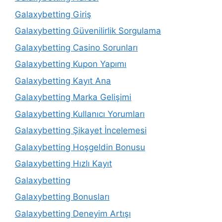
Galaxybetting Giriş
Galaxybetting Güvenilirlik Sorgulama
Galaxybetting Casino Sorunları
Galaxybetting Kupon Yapımı
Galaxybetting Kayıt Ana
Galaxybetting Marka Gelişimi
Galaxybetting Kullanıcı Yorumları
Galaxybetting Şikayet İncelemesi
Galaxybetting Hoşgeldin Bonusu
Galaxybetting Hızlı Kayıt
Galaxybetting
Galaxybetting Bonusları
Galaxybetting Deneyim Artışı