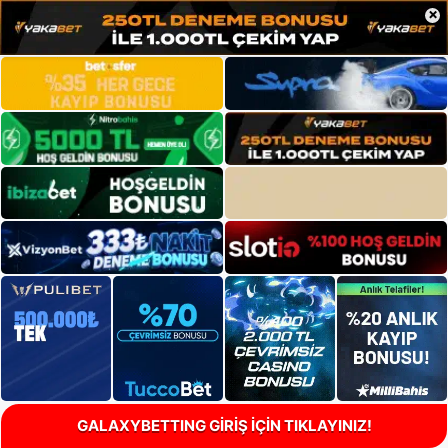
×
GALAXYBETTING GİRİŞ İÇİN TIKLAYINIZ!