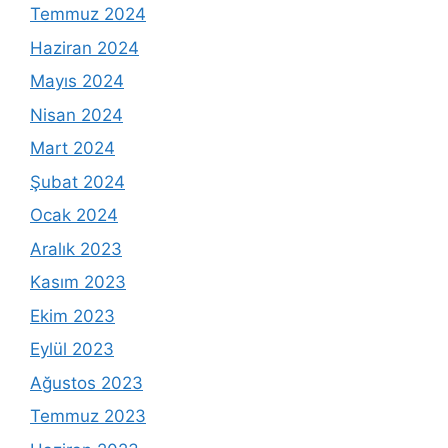
Temmuz 2024
Haziran 2024
Mayıs 2024
Nisan 2024
Mart 2024
Şubat 2024
Ocak 2024
Aralık 2023
Kasım 2023
Ekim 2023
Eylül 2023
Ağustos 2023
Temmuz 2023