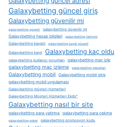
Galaxybetting güncel adresi
Galaxybetting güncel giriş
Galaxybetting güvenilir mi
galaxybetting güvenlir mi
galaxybetting güvenli
Galaxybetting hesap bilgileri
galaxybetting i̇letişimi
Galaxybetting kaydol
galaxybetting kaydı güvenli
Galaxybetting kaç oldu
Galaxybetting kayıt
galaxybetting maç izle
galaxybetting kullanıcı yorumları
galaxybetting maç izleme
galaxybetting mesajları
Galaxybetting mobil
Galaxybetting mobil giriş
galaxybetting mobil uygulaması
Galaxybetting müşteri hizmetleri
Galaxybetting Müşteri Hizmetleri Ekibi^
Galaxybetting nasıl bir site
galaxybetting para yatirma
galaxybetting para çekme
galaxybetting promosyon kodu
galaxybetting poker