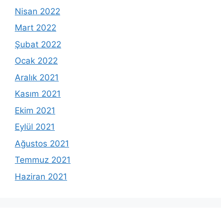
Nisan 2022
Mart 2022
Şubat 2022
Ocak 2022
Aralık 2021
Kasım 2021
Ekim 2021
Eylül 2021
Ağustos 2021
Temmuz 2021
Haziran 2021