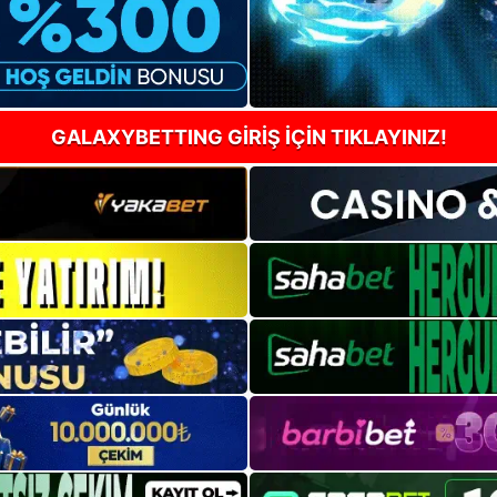
GALAXYBETTING GİRİŞ İÇİN TIKLAYINIZ!