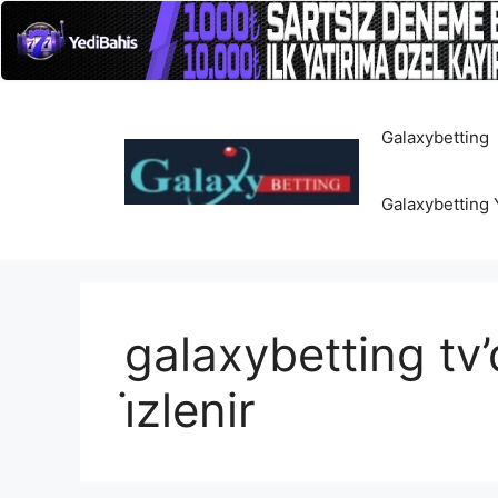
İçeriğe
atla
Galaxybetting
Galaxybetting 
galaxybetting tv’
i̇zlenir