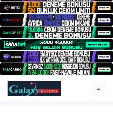
İçeriğe
atla
Menü