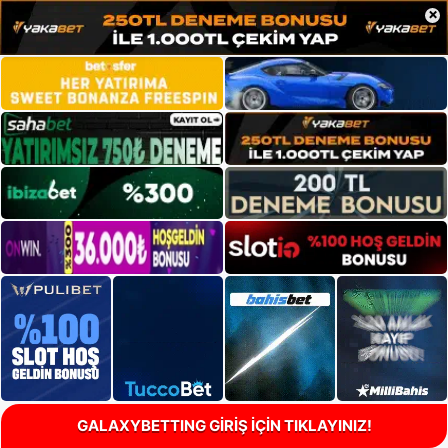
×
GALAXYBETTING GİRİŞ İÇİN TIKLAYINIZ!