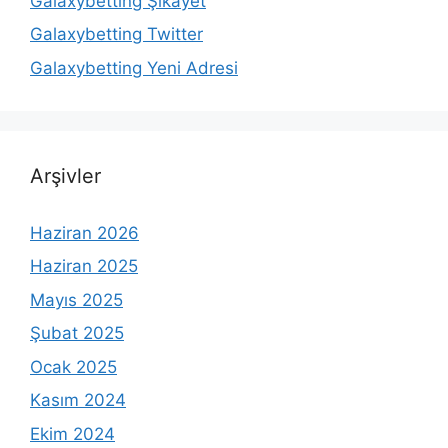
Galaxybetting Şikayet
Galaxybetting Twitter
Galaxybetting Yeni Adresi
Arşivler
Haziran 2026
Haziran 2025
Mayıs 2025
Şubat 2025
Ocak 2025
Kasım 2024
Ekim 2024