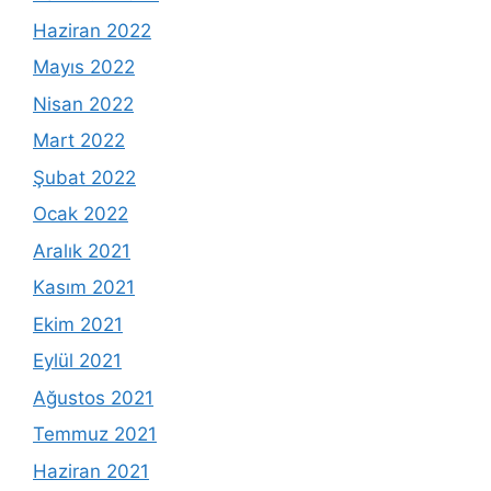
Haziran 2022
Mayıs 2022
Nisan 2022
Mart 2022
Şubat 2022
Ocak 2022
Aralık 2021
Kasım 2021
Ekim 2021
Eylül 2021
Ağustos 2021
Temmuz 2021
Haziran 2021