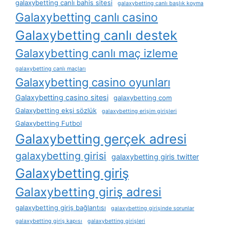
galaxybetting canlı bahis sitesi
galaxybetting canlı başlık koyma
Galaxybetting canlı casino
Galaxybetting canlı destek
Galaxybetting canlı maç izleme
galaxybetting canlı maçları
Galaxybetting casino oyunları
Galaxybetting casino sitesi
galaxybetting com
Galaxybetting ekşi sözlük
galaxybetting erişim girişleri
Galaxybetting Futbol
Galaxybetting gerçek adresi
galaxybetting girisi
galaxybetting giris twitter
Galaxybetting giriş
Galaxybetting giriş adresi
galaxybetting giriş bağlantısı
galaxybetting girişinde sorunlar
galaxybetting giriş kapısı
galaxybetting girişleri