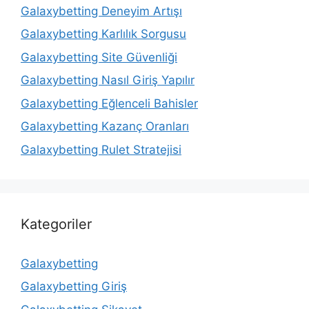
Galaxybetting Deneyim Artışı
Galaxybetting Karlılık Sorgusu
Galaxybetting Site Güvenliği
Galaxybetting Nasıl Giriş Yapılır
Galaxybetting Eğlenceli Bahisler
Galaxybetting Kazanç Oranları
Galaxybetting Rulet Stratejisi
Kategoriler
Galaxybetting
Galaxybetting Giriş