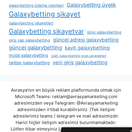
Galaxybetting üyelik
galaxybetting ödeme i̇şlemleri
Galaxybetting şikayet
galaxybetting şikayetleri
Galaxybetting şikayetvar
girisi galaxybetting
güncel adresi galaxybetting
giris yap galaxybetting
güncel galaxybetting
kayit galaxybetting
mobil galaxybetting
rulet: galaxybetting oyun seçenekleri
yeni giris galaxybetting
twitter galaxybetting
Avrasya'nın en büyük reklam platformunda olmak için
Microsoft Teams:
reklam@avrasyamarketing.com
adresimizden veya Telegram: @Avrasyamarketing
adresimizden irtibat kurabilirsiniz. (Tek iletişim
adreslerimiz teams / telegram ve mail adresimizdir.
Harici hiçbir iletişim adresimiz bulunmamaktadır.
Lütfen itibar etmeyiniz.) Türkiye yasalarına göre 7258