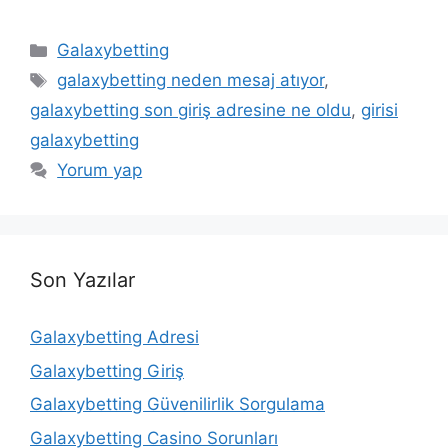
Kategoriler
Galaxybetting
Etiketler
galaxybetting neden mesaj atıyor
,
galaxybetting son giriş adresine ne oldu
,
girisi
galaxybetting
Yorum yap
Son Yazılar
Galaxybetting Adresi
Galaxybetting Giriş
Galaxybetting Güvenilirlik Sorgulama
Galaxybetting Casino Sorunları