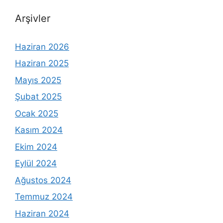
Arşivler
Haziran 2026
Haziran 2025
Mayıs 2025
Şubat 2025
Ocak 2025
Kasım 2024
Ekim 2024
Eylül 2024
Ağustos 2024
Temmuz 2024
Haziran 2024