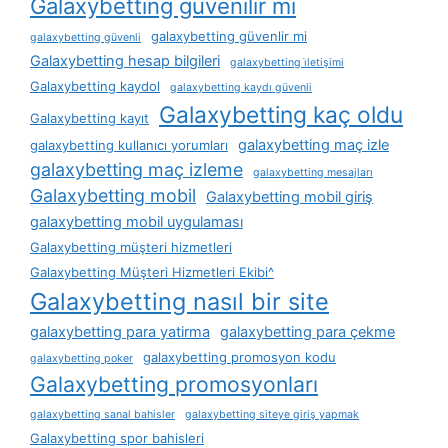
Galaxybetting güvenilir mi
galaxybetting güvenlir mi
galaxybetting güvenli
Galaxybetting hesap bilgileri
galaxybetting i̇letişimi
Galaxybetting kaydol
galaxybetting kaydı güvenli
Galaxybetting kaç oldu
Galaxybetting kayıt
galaxybetting maç izle
galaxybetting kullanıcı yorumları
galaxybetting maç izleme
galaxybetting mesajları
Galaxybetting mobil
Galaxybetting mobil giriş
galaxybetting mobil uygulaması
Galaxybetting müşteri hizmetleri
Galaxybetting Müşteri Hizmetleri Ekibi^
Galaxybetting nasıl bir site
galaxybetting para yatirma
galaxybetting para çekme
galaxybetting promosyon kodu
galaxybetting poker
Galaxybetting promosyonları
galaxybetting sanal bahisler
galaxybetting siteye giriş yapmak
Galaxybetting spor bahisleri