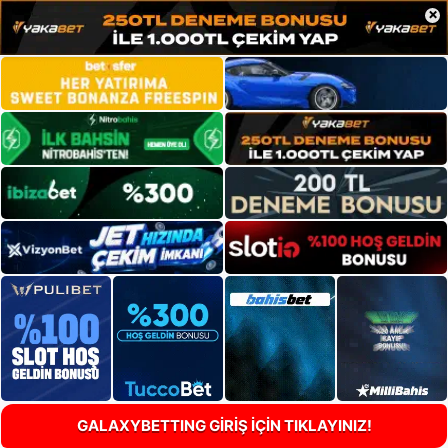
×
GALAXYBETTING GİRİŞ İÇİN TIKLAYINIZ!