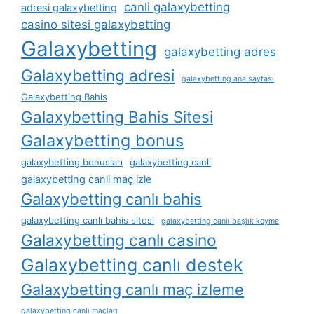
canli galaxybetting
adresi galaxybetting
casino sitesi galaxybetting
Galaxybetting
galaxybetting adres
Galaxybetting adresi
galaxybetting ana sayfası
Galaxybetting Bahis
Galaxybetting Bahis Sitesi
Galaxybetting bonus
galaxybetting bonusları
galaxybetting canli
galaxybetting canli maç izle
Galaxybetting canlı bahis
galaxybetting canlı bahis sitesi
galaxybetting canlı başlık koyma
Galaxybetting canlı casino
Galaxybetting canlı destek
Galaxybetting canlı maç izleme
galaxybetting canlı maçları