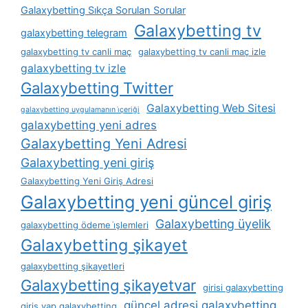
Galaxybetting Sıkça Sorulan Sorular
Galaxybetting tv
galaxybetting telegram
galaxybetting tv canli maç
galaxybetting tv canli maç izle
galaxybetting tv izle
Galaxybetting Twitter
Galaxybetting Web Sitesi
galaxybetting uygulamanın i̇çeriği
galaxybetting yeni adres
Galaxybetting Yeni Adresi
Galaxybetting yeni giriş
Galaxybetting Yeni Giriş Adresi
Galaxybetting yeni güncel giriş
Galaxybetting üyelik
galaxybetting ödeme i̇şlemleri
Galaxybetting şikayet
galaxybetting şikayetleri
Galaxybetting şikayetvar
girisi galaxybetting
güncel adresi galaxybetting
giris yap galaxybetting