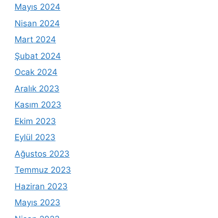
Mayıs 2024
Nisan 2024
Mart 2024
Şubat 2024
Ocak 2024
Aralık 2023
Kasım 2023
Ekim 2023
Eylül 2023
Ağustos 2023
Temmuz 2023
Haziran 2023
Mayıs 2023