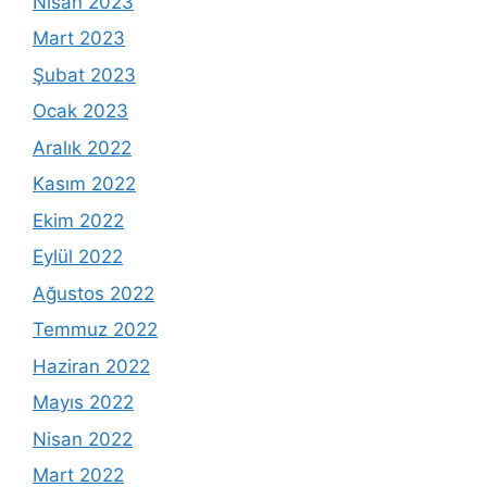
Nisan 2023
Mart 2023
Şubat 2023
Ocak 2023
Aralık 2022
Kasım 2022
Ekim 2022
Eylül 2022
Ağustos 2022
Temmuz 2022
Haziran 2022
Mayıs 2022
Nisan 2022
Mart 2022