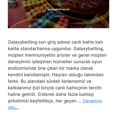
Galaxybetting son giriş adresi canlı bahis katı
kalite standartlarına uygundur. Galaxybetting,
müşteri memnuniyetini artıran ve genel müşteri
deneyimini iyileştiren hizmetler sunarak oyun
endüstrisinde öne çıkan bir marka olarak
kendini kanıtlamıştır. Hayran olduğu takımdan
farklı. Bu alandaki sürekli ilerlememiz ve
katkılarımız bizi birçok canlı bahisçinin tercihi
haline getirdi. Giderek daha fazla bahisçi
şirketimizi keşfettikçe, her geçen …
Devamını
oku…