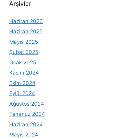
Arşivler
Haziran 2026
Haziran 2025
Mayıs 2025
Şubat 2025
Ocak 2025
Kasım 2024
Ekim 2024
Eylül 2024
Ağustos 2024
Temmuz 2024
Haziran 2024
Mayıs 2024