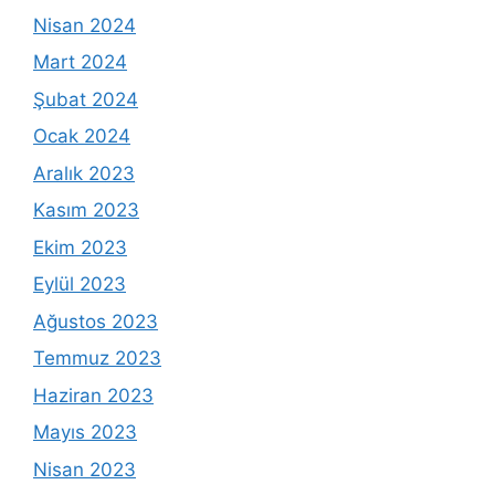
Nisan 2024
Mart 2024
Şubat 2024
Ocak 2024
Aralık 2023
Kasım 2023
Ekim 2023
Eylül 2023
Ağustos 2023
Temmuz 2023
Haziran 2023
Mayıs 2023
Nisan 2023