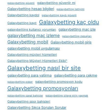
galaxybetting güvenlir mi
galaxybetting güvenli
Galaxybetting hesap bilgileri
galaxybetting i̇letişimi
Galaxybetting kaydol
galaxybetting kaydı güvenli
Galaxybetting kaç oldu
Galaxybetting kayıt
galaxybetting maç izle
galaxybetting kullanıcı yorumları
galaxybetting maç izleme
galaxybetting mesajları
Galaxybetting mobil
Galaxybetting mobil giriş
galaxybetting mobil uygulaması
Galaxybetting müşteri hizmetleri
Galaxybetting Müşteri Hizmetleri Ekibi^
Galaxybetting nasıl bir site
galaxybetting para yatirma
galaxybetting para çekme
galaxybetting promosyon kodu
galaxybetting poker
Galaxybetting promosyonları
galaxybetting sanal bahisler
galaxybetting siteye giriş yapmak
Galaxybetting spor bahisleri
Galaxybetting Sıkça Sorulan Sorular