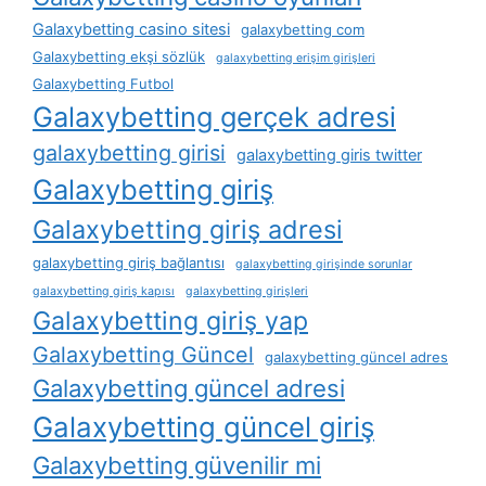
Galaxybetting casino sitesi
galaxybetting com
Galaxybetting ekşi sözlük
galaxybetting erişim girişleri
Galaxybetting Futbol
Galaxybetting gerçek adresi
galaxybetting girisi
galaxybetting giris twitter
Galaxybetting giriş
Galaxybetting giriş adresi
galaxybetting giriş bağlantısı
galaxybetting girişinde sorunlar
galaxybetting giriş kapısı
galaxybetting girişleri
Galaxybetting giriş yap
Galaxybetting Güncel
galaxybetting güncel adres
Galaxybetting güncel adresi
Galaxybetting güncel giriş
Galaxybetting güvenilir mi