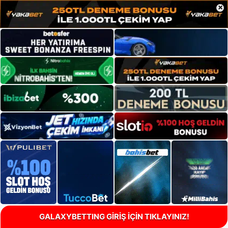
×
GALAXYBETTING GİRİŞ İÇİN TIKLAYINIZ!