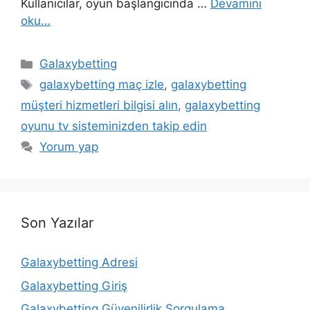
Kullanıcılar, oyun başlangıcında …
Devamını
oku…
Kategoriler
Galaxybetting
Etiketler
galaxybetting maç izle
,
galaxybetting
müşteri hizmetleri bilgisi alın
,
galaxybetting
oyunu tv sisteminizden takip edin
Yorum yap
Son Yazılar
Galaxybetting Adresi
Galaxybetting Giriş
Galaxybetting Güvenilirlik Sorgulama