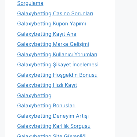
Sorgulama
Galaxybetting Casino Sorunları
Galaxybetting Kupon Yapımı
Galaxybetting Kayıt Ana
Galaxybetting Marka Gelişimi
Galaxybetting Kullanıcı Yorumları
Galaxybetting Şikayet İncelemesi
Galaxybetting Hoşgeldin Bonusu
Galaxybetting Hızlı Kayıt
Galaxybetting
Galaxybetting Bonusları
Galaxybetting Deneyim Artışı
Galaxybetting Karlılık Sorgusu
Galaxybetting Site Güvenliği