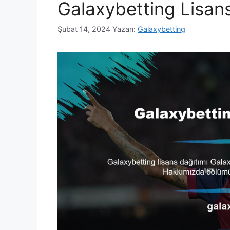
Galaxybetting Lisans
Şubat 14, 2024
Yazarı:
Galaxybetting