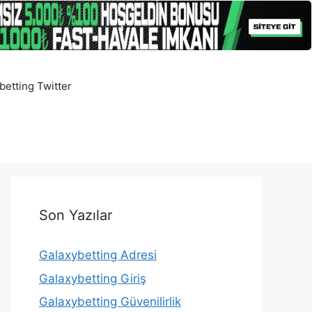
betting Twitter
Son Yazılar
Galaxybetting Adresi
Galaxybetting Giriş
Galaxybetting Güvenilirlik