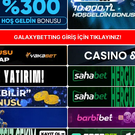
GALAXYBETTING GİRİŞ İÇİN TIKLAYINIZ!