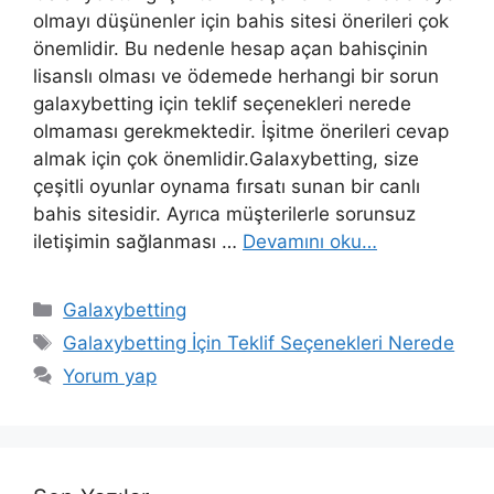
olmayı düşünenler için bahis sitesi önerileri çok
önemlidir. Bu nedenle hesap açan bahisçinin
lisanslı olması ve ödemede herhangi bir sorun
galaxybetting için teklif seçenekleri nerede
olmaması gerekmektedir. İşitme önerileri cevap
almak için çok önemlidir.Galaxybetting, size
çeşitli oyunlar oynama fırsatı sunan bir canlı
bahis sitesidir. Ayrıca müşterilerle sorunsuz
iletişimin sağlanması …
Devamını oku…
Kategoriler
Galaxybetting
Etiketler
Galaxybetting İçin Teklif Seçenekleri Nerede
Yorum yap