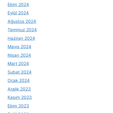
Ekim 2024
Eylül 2024
Ağustos 2024
Temmuz 2024
Haziran 2024
Mayıs 2024
Nisan 2024
Mart 2024
Şubat 2024
Ocak 2024
Aralık 2023
Kasım 2023
Ekim 2023