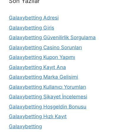
Son Yazılar
Galaxybetting Adresi
Galaxybetting Giriş
Galaxybetting Güvenilirlik Sorgulama
Galaxybetting Casino Sorunları
Galaxybetting Kupon Yapımı
Galaxybetting Kayıt Ana
Galaxybetting Marka Gelişimi
Galaxybetting Kullanıcı Yorumları
Galaxybetting Şikayet İncelemesi
Galaxybetting Hoşgeldin Bonusu
Galaxybetting Hızlı Kayıt
Galaxybetting