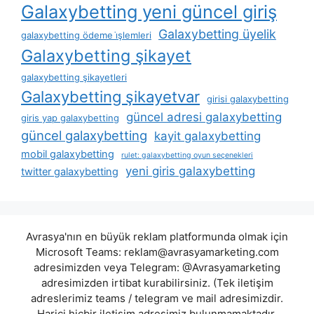
Galaxybetting yeni güncel giriş
Galaxybetting üyelik
galaxybetting ödeme i̇şlemleri
Galaxybetting şikayet
galaxybetting şikayetleri
Galaxybetting şikayetvar
girisi galaxybetting
güncel adresi galaxybetting
giris yap galaxybetting
güncel galaxybetting
kayit galaxybetting
mobil galaxybetting
rulet: galaxybetting oyun seçenekleri
yeni giris galaxybetting
twitter galaxybetting
Avrasya'nın en büyük reklam platformunda olmak için
Microsoft Teams:
reklam@avrasyamarketing.com
adresimizden veya Telegram: @Avrasyamarketing
adresimizden irtibat kurabilirsiniz. (Tek iletişim
adreslerimiz teams / telegram ve mail adresimizdir.
Harici hiçbir iletişim adresimiz bulunmamaktadır.