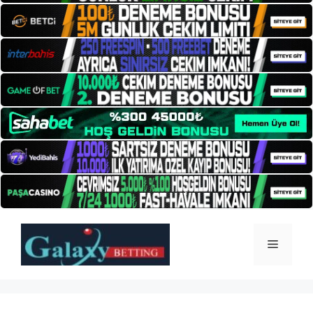
İçeriğe
atla
Menü