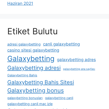
Haziran 2021
Etiket Bulutu
canli galaxybetting
adresi galaxybetting
casino sitesi galaxybetting
Galaxybetting
galaxybetting adres
Galaxybetting adresi
galaxybetting ana sayfası
Galaxybetting Bahis
Galaxybetting Bahis Sitesi
Galaxybetting bonus
galaxybetting bonusları
galaxybetting canli
galaxybetting canli maç izle