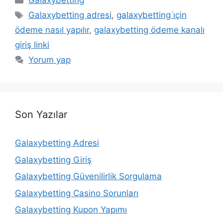
Galaxybetting
Etiketler
Galaxybetting adresi
,
galaxybetting i̇çin
ödeme nasıl yapılır
,
galaxybetting ödeme kanalı
giriş linki
Yorum yap
Son Yazılar
Galaxybetting Adresi
Galaxybetting Giriş
Galaxybetting Güvenilirlik Sorgulama
Galaxybetting Casino Sorunları
Galaxybetting Kupon Yapımı