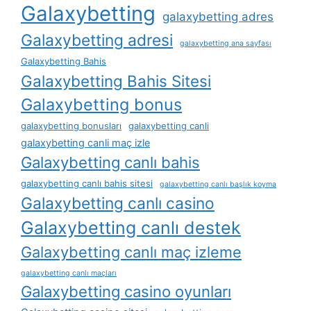
Galaxybetting
galaxybetting adres
Galaxybetting adresi
galaxybetting ana sayfası
Galaxybetting Bahis
Galaxybetting Bahis Sitesi
Galaxybetting bonus
galaxybetting bonusları
galaxybetting canli
galaxybetting canli maç izle
Galaxybetting canlı bahis
galaxybetting canlı bahis sitesi
galaxybetting canlı başlık koyma
Galaxybetting canlı casino
Galaxybetting canlı destek
Galaxybetting canlı maç izleme
galaxybetting canlı maçları
Galaxybetting casino oyunları