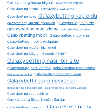
Galaxybetting hesap bilgileri
galaxybetting i̇letişimi
Galaxybetting kaydol
galaxybetting kaydı güvenli
Galaxybetting kaç oldu
Galaxybetting kayıt
galaxybetting maç izle
galaxybetting kullanıcı yorumları
galaxybetting maç izleme
galaxybetting mesajları
Galaxybetting mobil
Galaxybetting mobil giriş
galaxybetting mobil uygulaması
Galaxybetting müşteri hizmetleri
Galaxybetting Müşteri Hizmetleri Ekibi^
Galaxybetting nasıl bir site
galaxybetting para yatirma
galaxybetting para çekme
galaxybetting promosyon kodu
galaxybetting poker
Galaxybetting promosyonları
galaxybetting sanal bahisler
galaxybetting siteye giriş yapmak
Galaxybetting spor bahisleri
Galaxybetting Sıkça Sorulan Sorular
Galaxybetting tv
galaxybetting telegram