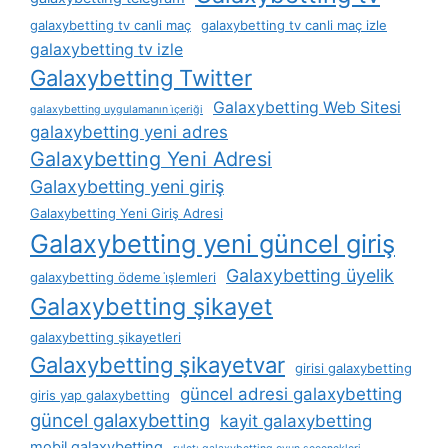
galaxybetting tv canli maç
galaxybetting tv canli maç izle
galaxybetting tv izle
Galaxybetting Twitter
Galaxybetting Web Sitesi
galaxybetting uygulamanın i̇çeriği
galaxybetting yeni adres
Galaxybetting Yeni Adresi
Galaxybetting yeni giriş
Galaxybetting Yeni Giriş Adresi
Galaxybetting yeni güncel giriş
Galaxybetting üyelik
galaxybetting ödeme i̇şlemleri
Galaxybetting şikayet
galaxybetting şikayetleri
Galaxybetting şikayetvar
girisi galaxybetting
güncel adresi galaxybetting
giris yap galaxybetting
güncel galaxybetting
kayit galaxybetting
mobil galaxybetting