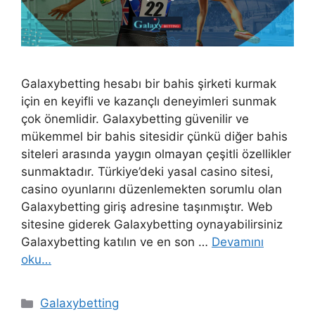
Galaxybetting hesabı bir bahis şirketi kurmak
için en keyifli ve kazançlı deneyimleri sunmak
çok önemlidir. Galaxybetting güvenilir ve
mükemmel bir bahis sitesidir çünkü diğer bahis
siteleri arasında yaygın olmayan çeşitli özellikler
sunmaktadır. Türkiye’deki yasal casino sitesi,
casino oyunlarını düzenlemekten sorumlu olan
Galaxybetting giriş adresine taşınmıştır. Web
sitesine giderek Galaxybetting oynayabilirsiniz
Galaxybetting katılın ve en son …
Devamını
oku…
Kategoriler
Galaxybetting