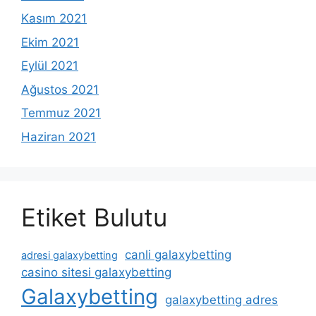
Kasım 2021
Ekim 2021
Eylül 2021
Ağustos 2021
Temmuz 2021
Haziran 2021
Etiket Bulutu
canli galaxybetting
adresi galaxybetting
casino sitesi galaxybetting
Galaxybetting
galaxybetting adres