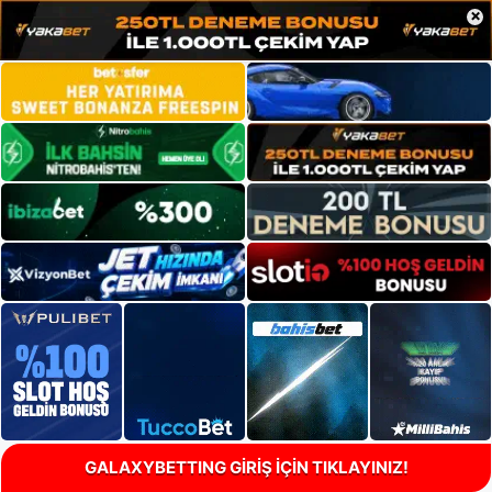
×
GALAXYBETTING GİRİŞ İÇİN TIKLAYINIZ!