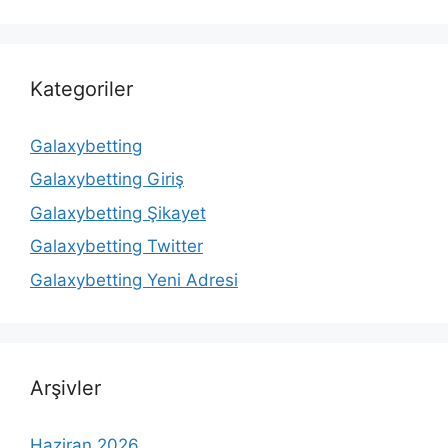
Kategoriler
Galaxybetting
Galaxybetting Giriş
Galaxybetting Şikayet
Galaxybetting Twitter
Galaxybetting Yeni Adresi
Arşivler
Haziran 2026