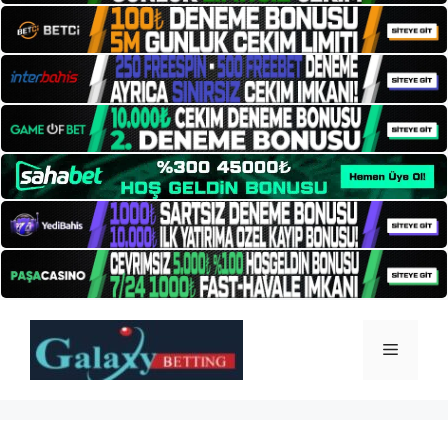
İçeriğe
atla
Menü