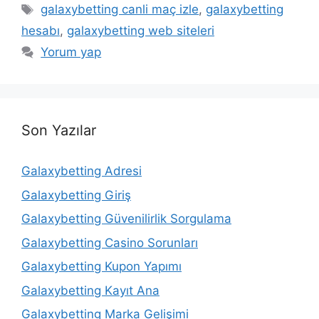
Etiketler
galaxybetting canli maç izle
,
galaxybetting
hesabı
,
galaxybetting web siteleri
Yorum yap
Son Yazılar
Galaxybetting Adresi
Galaxybetting Giriş
Galaxybetting Güvenilirlik Sorgulama
Galaxybetting Casino Sorunları
Galaxybetting Kupon Yapımı
Galaxybetting Kayıt Ana
Galaxybetting Marka Gelişimi