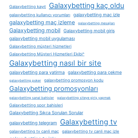
Galaxybetting kaç oldu
Galaxybetting kayıt
galaxybetting maç izle
galaxybetting kullanıcı yorumları
galaxybetting maç izleme
galaxybetting mesajları
Galaxybetting mobil
Galaxybetting mobil giriş
galaxybetting mobil uygulaması
Galaxybetting müşteri hizmetleri
Galaxybetting Müşteri Hizmetleri Ekibi^
Galaxybetting nasıl bir site
galaxybetting para yatirma
galaxybetting para çekme
galaxybetting promosyon kodu
galaxybetting poker
Galaxybetting promosyonları
galaxybetting sanal bahisler
galaxybetting siteye giriş yapmak
Galaxybetting spor bahisleri
Galaxybetting Sıkça Sorulan Sorular
Galaxybetting tv
galaxybetting telegram
galaxybetting tv canli maç
galaxybetting tv canli maç izle