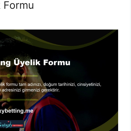
k Formu