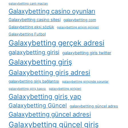
galaxybetting canlı maçları
Galaxybetting casino oyunları
Galaxybetting casino sitesi
galaxybetting com
Galaxybetting ekşi sözlük
galaxybetting erişim girişleri
Galaxybetting Futbol
Galaxybetting gerçek adresi
galaxybetting girisi
galaxybetting giris twitter
Galaxybetting giriş
Galaxybetting giriş adresi
galaxybetting giriş bağlantısı
galaxybetting girişinde sorunlar
galaxybetting giriş kapısı
galaxybetting girişleri
Galaxybetting giriş yap
Galaxybetting Güncel
galaxybetting güncel adres
Galaxybetting güncel adresi
Galaxybetting güncel giriş