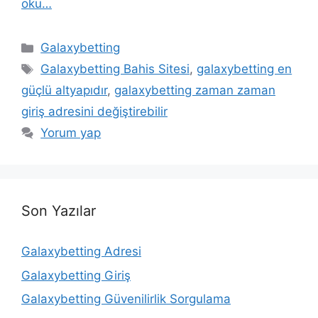
oku…
Kategoriler
Galaxybetting
Etiketler
Galaxybetting Bahis Sitesi
,
galaxybetting en
güçlü altyapıdır
,
galaxybetting zaman zaman
giriş adresini değiştirebilir
Yorum yap
Son Yazılar
Galaxybetting Adresi
Galaxybetting Giriş
Galaxybetting Güvenilirlik Sorgulama