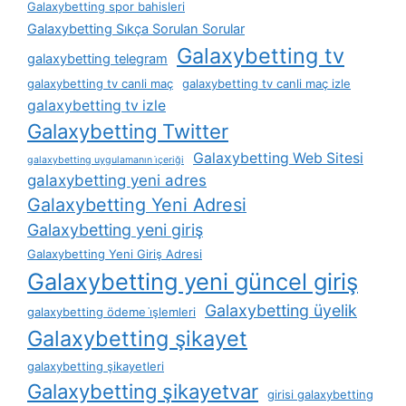
Galaxybetting spor bahisleri
Galaxybetting Sıkça Sorulan Sorular
Galaxybetting tv
galaxybetting telegram
galaxybetting tv canli maç
galaxybetting tv canli maç izle
galaxybetting tv izle
Galaxybetting Twitter
Galaxybetting Web Sitesi
galaxybetting uygulamanın i̇çeriği
galaxybetting yeni adres
Galaxybetting Yeni Adresi
Galaxybetting yeni giriş
Galaxybetting Yeni Giriş Adresi
Galaxybetting yeni güncel giriş
Galaxybetting üyelik
galaxybetting ödeme i̇şlemleri
Galaxybetting şikayet
galaxybetting şikayetleri
Galaxybetting şikayetvar
girisi galaxybetting