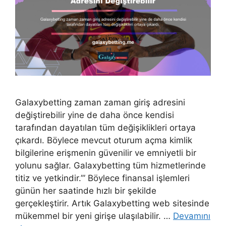
Galaxybetting zaman zaman giriş adresini
değiştirebilir yine de daha önce kendisi
tarafından dayatılan tüm değişiklikleri ortaya
çıkardı. Böylece mevcut oturum açma kimlik
bilgilerine erişmenin güvenilir ve emniyetli bir
yolunu sağlar. Galaxybetting tüm hizmetlerinde
titiz ve yetkindir.’” Böylece finansal işlemleri
günün her saatinde hızlı bir şekilde
gerçekleştirir. Artık Galaxybetting web sitesinde
mükemmel bir yeni girişe ulaşılabilir. …
Devamını