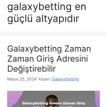
galaxybetting en
güçlü altyapıdır
Galaxybetting Zaman
Zaman Giriş Adresini
Değiştirebilir
Mayıs 25, 2024
Yazarı:
Galaxybetting