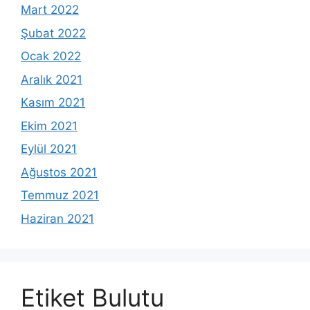
Mart 2022
Şubat 2022
Ocak 2022
Aralık 2021
Kasım 2021
Ekim 2021
Eylül 2021
Ağustos 2021
Temmuz 2021
Haziran 2021
Etiket Bulutu