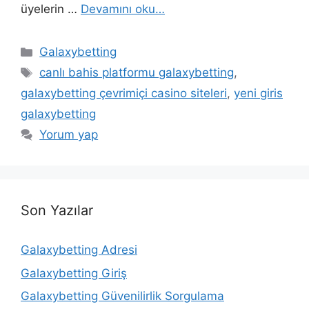
üyelerin …
Devamını oku…
Kategoriler
Galaxybetting
Etiketler
canlı bahis platformu galaxybetting
,
galaxybetting çevrimiçi casino siteleri
,
yeni giris
galaxybetting
Yorum yap
Son Yazılar
Galaxybetting Adresi
Galaxybetting Giriş
Galaxybetting Güvenilirlik Sorgulama