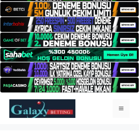
İçeriğe
atla
Menü