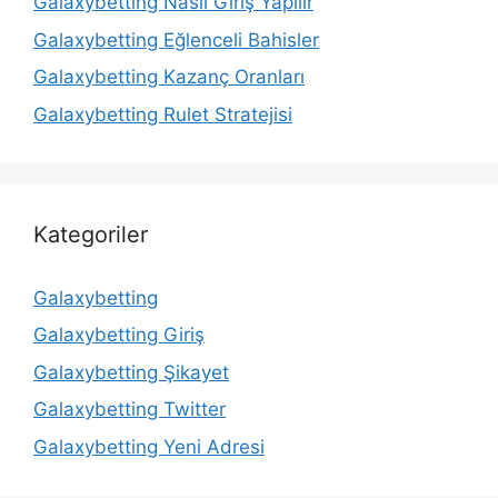
Galaxybetting Nasıl Giriş Yapılır
Galaxybetting Eğlenceli Bahisler
Galaxybetting Kazanç Oranları
Galaxybetting Rulet Stratejisi
Kategoriler
Galaxybetting
Galaxybetting Giriş
Galaxybetting Şikayet
Galaxybetting Twitter
Galaxybetting Yeni Adresi