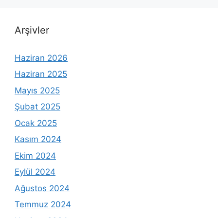
Arşivler
Haziran 2026
Haziran 2025
Mayıs 2025
Şubat 2025
Ocak 2025
Kasım 2024
Ekim 2024
Eylül 2024
Ağustos 2024
Temmuz 2024