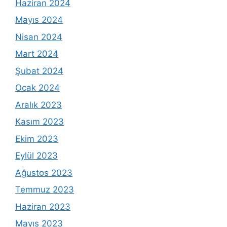
Haziran 2024
Mayıs 2024
Nisan 2024
Mart 2024
Şubat 2024
Ocak 2024
Aralık 2023
Kasım 2023
Ekim 2023
Eylül 2023
Ağustos 2023
Temmuz 2023
Haziran 2023
Mayıs 2023