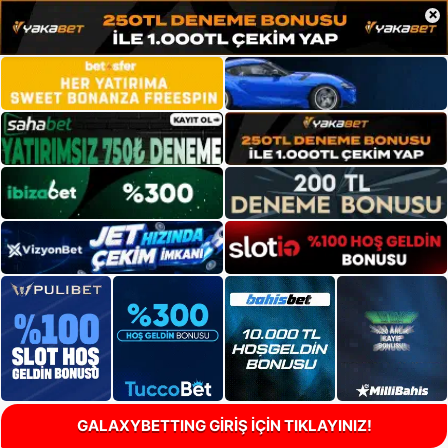
×
GALAXYBETTING GİRİŞ İÇİN TIKLAYINIZ!