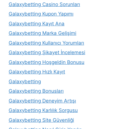
Galaxybetting Casino Sorunları
Galaxybetting Kupon Yapımı
Galaxybetting Kayıt Ana
Galaxybetting Marka Gelişimi
Galaxybetting Kullanıcı Yorumları
Galaxybetting Şikayet İncelemesi
Galaxybetting Hoşgeldin Bonusu
Galaxybetting Hızlı Kayıt
Galaxybetting
Galaxybetting Bonusları
Galaxybetting Deneyim Artışı
Galaxybetting Karlılık Sorgusu
Galaxybetting Site Güvenliği