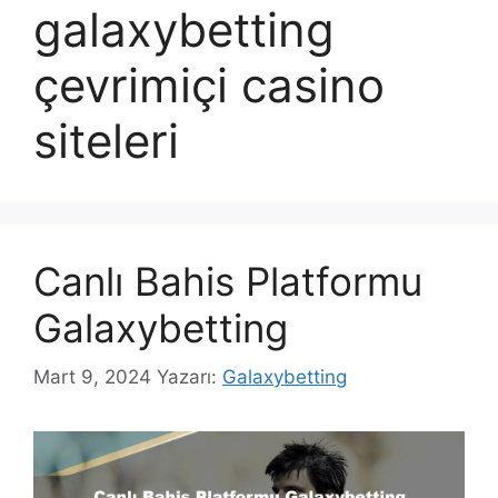
galaxybetting
çevrimiçi casino
siteleri
Canlı Bahis Platformu
Galaxybetting
Mart 9, 2024
Yazarı:
Galaxybetting