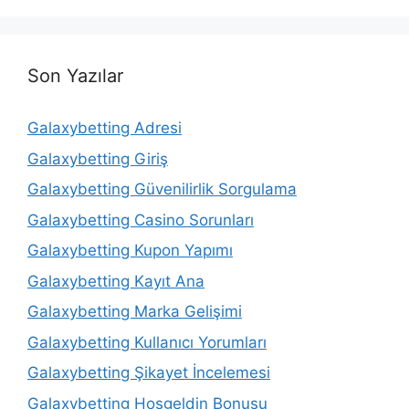
Son Yazılar
Galaxybetting Adresi
Galaxybetting Giriş
Galaxybetting Güvenilirlik Sorgulama
Galaxybetting Casino Sorunları
Galaxybetting Kupon Yapımı
Galaxybetting Kayıt Ana
Galaxybetting Marka Gelişimi
Galaxybetting Kullanıcı Yorumları
Galaxybetting Şikayet İncelemesi
Galaxybetting Hoşgeldin Bonusu