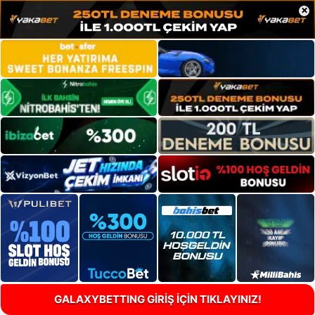
×
GALAXYBETTING GİRİŞ İÇİN TIKLAYINIZ!