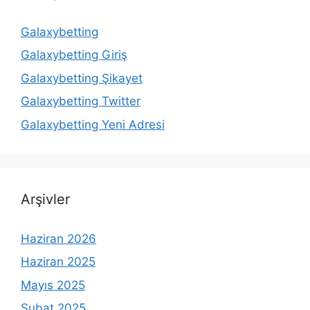
Galaxybetting
Galaxybetting Giriş
Galaxybetting Şikayet
Galaxybetting Twitter
Galaxybetting Yeni Adresi
Arşivler
Haziran 2026
Haziran 2025
Mayıs 2025
Şubat 2025