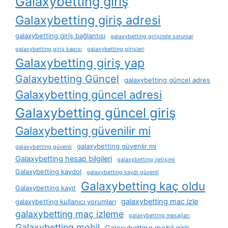
Galaxybetting giriş
Galaxybetting giriş adresi
galaxybetting giriş bağlantısı
galaxybetting girişinde sorunlar
galaxybetting giriş kapısı
galaxybetting girişleri
Galaxybetting giriş yap
Galaxybetting Güncel
galaxybetting güncel adres
Galaxybetting güncel adresi
Galaxybetting güncel giriş
Galaxybetting güvenilir mi
galaxybetting güvenlir mi
galaxybetting güvenli
Galaxybetting hesap bilgileri
galaxybetting i̇letişimi
Galaxybetting kaydol
galaxybetting kaydı güvenli
Galaxybetting kaç oldu
Galaxybetting kayıt
galaxybetting maç izle
galaxybetting kullanıcı yorumları
galaxybetting maç izleme
galaxybetting mesajları
Galaxybetting mobil
Galaxybetting mobil giriş