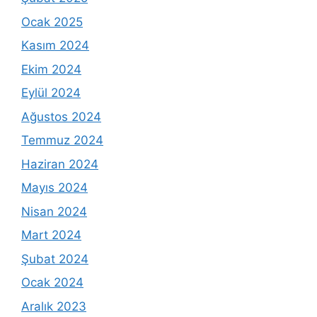
Ocak 2025
Kasım 2024
Ekim 2024
Eylül 2024
Ağustos 2024
Temmuz 2024
Haziran 2024
Mayıs 2024
Nisan 2024
Mart 2024
Şubat 2024
Ocak 2024
Aralık 2023