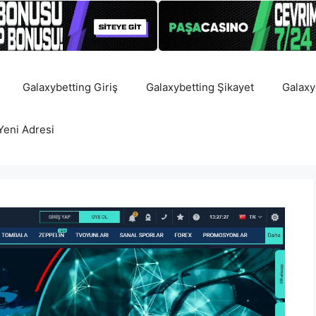
Galaxybetting Giriş
Galaxybetting Şikayet
Galaxy
Yeni Adresi