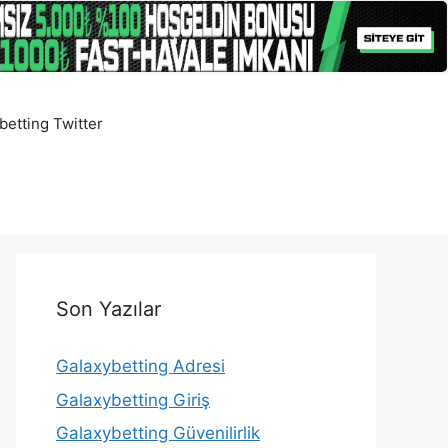
betting Twitter
Son Yazılar
Galaxybetting Adresi
Galaxybetting Giriş
Galaxybetting Güvenilirlik