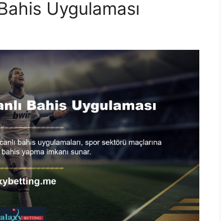
 Bahis Uygulaması