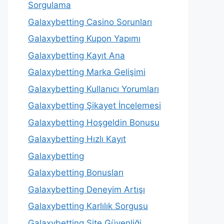
Sorgulama
Galaxybetting Casino Sorunları
Galaxybetting Kupon Yapımı
Galaxybetting Kayıt Ana
Galaxybetting Marka Gelişimi
Galaxybetting Kullanıcı Yorumları
Galaxybetting Şikayet İncelemesi
Galaxybetting Hoşgeldin Bonusu
Galaxybetting Hızlı Kayıt
Galaxybetting
Galaxybetting Bonusları
Galaxybetting Deneyim Artışı
Galaxybetting Karlılık Sorgusu
Galaxybetting Site Güvenliği