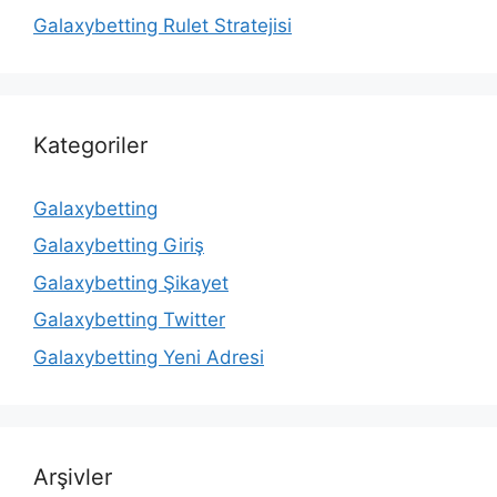
Galaxybetting Rulet Stratejisi
Kategoriler
Galaxybetting
Galaxybetting Giriş
Galaxybetting Şikayet
Galaxybetting Twitter
Galaxybetting Yeni Adresi
Arşivler