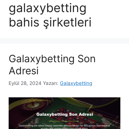
galaxybetting
bahis şirketleri
Galaxybetting Son
Adresi
Eylül 28, 2024
Yazarı:
Galaxybetting