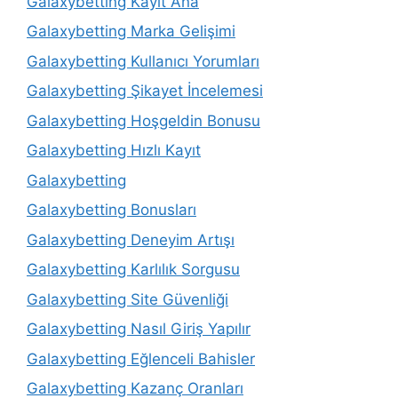
Galaxybetting Kayıt Ana
Galaxybetting Marka Gelişimi
Galaxybetting Kullanıcı Yorumları
Galaxybetting Şikayet İncelemesi
Galaxybetting Hoşgeldin Bonusu
Galaxybetting Hızlı Kayıt
Galaxybetting
Galaxybetting Bonusları
Galaxybetting Deneyim Artışı
Galaxybetting Karlılık Sorgusu
Galaxybetting Site Güvenliği
Galaxybetting Nasıl Giriş Yapılır
Galaxybetting Eğlenceli Bahisler
Galaxybetting Kazanç Oranları