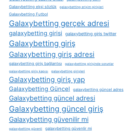
Galaxybetting ekşi sözlük
galaxybetting erişim girişleri
Galaxybetting Futbol
Galaxybetting gerçek adresi
galaxybetting girisi
galaxybetting giris twitter
Galaxybetting giriş
Galaxybetting giriş adresi
galaxybetting giriş bağlantısı
galaxybetting girişinde sorunlar
galaxybetting giriş kapısı
galaxybetting girişleri
Galaxybetting giriş yap
Galaxybetting Güncel
galaxybetting güncel adres
Galaxybetting güncel adresi
Galaxybetting güncel giriş
Galaxybetting güvenilir mi
galaxybetting güvenlir mi
galaxybetting güvenli