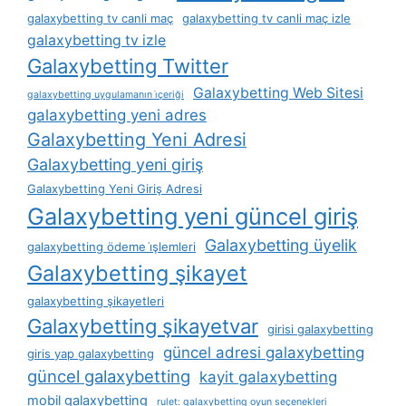
galaxybetting tv canli maç
galaxybetting tv canli maç izle
galaxybetting tv izle
Galaxybetting Twitter
Galaxybetting Web Sitesi
galaxybetting uygulamanın i̇çeriği
galaxybetting yeni adres
Galaxybetting Yeni Adresi
Galaxybetting yeni giriş
Galaxybetting Yeni Giriş Adresi
Galaxybetting yeni güncel giriş
Galaxybetting üyelik
galaxybetting ödeme i̇şlemleri
Galaxybetting şikayet
galaxybetting şikayetleri
Galaxybetting şikayetvar
girisi galaxybetting
güncel adresi galaxybetting
giris yap galaxybetting
güncel galaxybetting
kayit galaxybetting
mobil galaxybetting
rulet: galaxybetting oyun seçenekleri