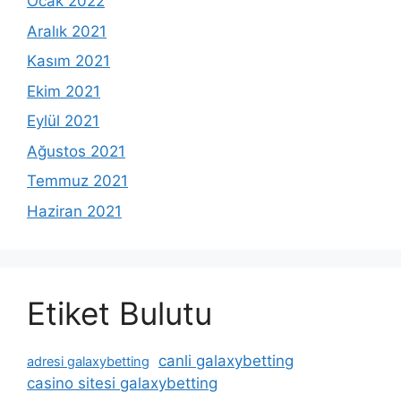
Ocak 2022
Aralık 2021
Kasım 2021
Ekim 2021
Eylül 2021
Ağustos 2021
Temmuz 2021
Haziran 2021
Etiket Bulutu
canli galaxybetting
adresi galaxybetting
casino sitesi galaxybetting