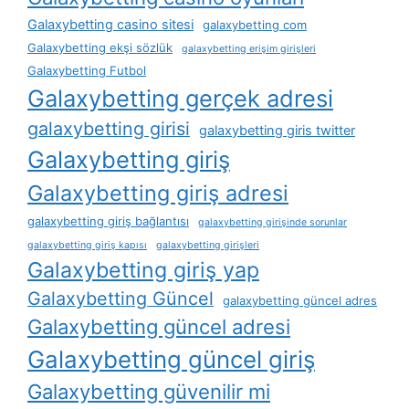
Galaxybetting casino sitesi
galaxybetting com
Galaxybetting ekşi sözlük
galaxybetting erişim girişleri
Galaxybetting Futbol
Galaxybetting gerçek adresi
galaxybetting girisi
galaxybetting giris twitter
Galaxybetting giriş
Galaxybetting giriş adresi
galaxybetting giriş bağlantısı
galaxybetting girişinde sorunlar
galaxybetting giriş kapısı
galaxybetting girişleri
Galaxybetting giriş yap
Galaxybetting Güncel
galaxybetting güncel adres
Galaxybetting güncel adresi
Galaxybetting güncel giriş
Galaxybetting güvenilir mi