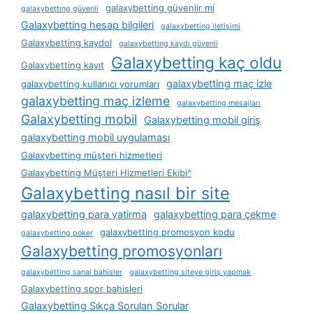
galaxybetting güvenlir mi
galaxybetting güvenli
Galaxybetting hesap bilgileri
galaxybetting i̇letişimi
Galaxybetting kaydol
galaxybetting kaydı güvenli
Galaxybetting kaç oldu
Galaxybetting kayıt
galaxybetting maç izle
galaxybetting kullanıcı yorumları
galaxybetting maç izleme
galaxybetting mesajları
Galaxybetting mobil
Galaxybetting mobil giriş
galaxybetting mobil uygulaması
Galaxybetting müşteri hizmetleri
Galaxybetting Müşteri Hizmetleri Ekibi^
Galaxybetting nasıl bir site
galaxybetting para yatirma
galaxybetting para çekme
galaxybetting promosyon kodu
galaxybetting poker
Galaxybetting promosyonları
galaxybetting sanal bahisler
galaxybetting siteye giriş yapmak
Galaxybetting spor bahisleri
Galaxybetting Sıkça Sorulan Sorular