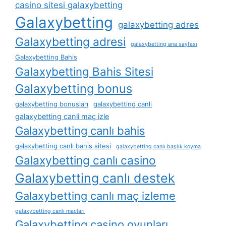
casino sitesi galaxybetting
Galaxybetting
galaxybetting adres
Galaxybetting adresi
galaxybetting ana sayfası
Galaxybetting Bahis
Galaxybetting Bahis Sitesi
Galaxybetting bonus
galaxybetting bonusları
galaxybetting canli
galaxybetting canli maç izle
Galaxybetting canlı bahis
galaxybetting canlı bahis sitesi
galaxybetting canlı başlık koyma
Galaxybetting canlı casino
Galaxybetting canlı destek
Galaxybetting canlı maç izleme
galaxybetting canlı maçları
Galaxybetting casino oyunları