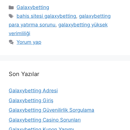
Kategoriler
Galaxybetting
Etiketler
bahis sitesi galaxybetting
,
galaxybetting
para yatırma sorunu
,
galaxybetting yüksek
verimliliği
Yorum yap
Son Yazılar
Galaxybetting Adresi
Galaxybetting Giriş
Galaxybetting Güvenilirlik Sorgulama
Galaxybetting Casino Sorunları
Galaxybetting Kupon Yapımı