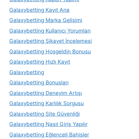
Galaxybetting Kayıt Ana
Galaxybetting Marka Gelişimi
Galaxybetting Kullanıcı Yorumları
Galaxybetting Şikayet İncelemesi
Galaxybetting Hoşgeldin Bonusu
Galaxybetting Hızlı Kayıt
Galaxybetting
Galaxybetting Bonusları
Galaxybetting Deneyim Artışı
Galaxybetting Karlılık Sorgusu
Galaxybetting Site Güvenliği
Galaxybetting Nasıl Giriş Yapılır
Galaxybetting Eğlenceli Bahisler