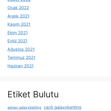
Ocak 2022
Aralık 2021
Kasım 2021
Ekim 2021
Eylül 2021
Ağustos 2021
Temmuz 2021
Haziran 2021
Etiket Bulutu
canli galaxybetting
adresi galaxybetting