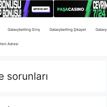
Galaxybetting Giriş
Galaxybetting Şikayet
Galaxy
Yeni Adresi
e sorunları