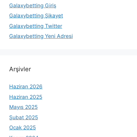
Galaxybetting Giriş
Galaxybetting Şikayet
Galaxybetting Twitter
Galaxybetting Yeni Adresi
Arşivler
Haziran 2026
Haziran 2025
Mayıs 2025
Şubat 2025
Ocak 2025