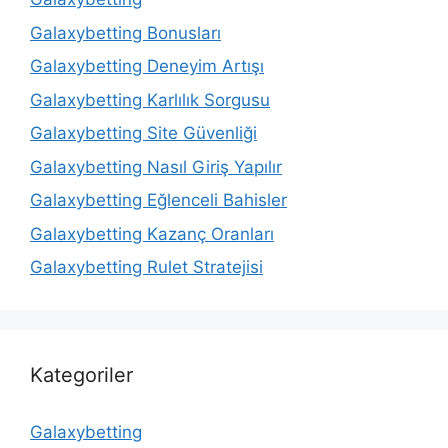
Galaxybetting Bonusları
Galaxybetting Deneyim Artışı
Galaxybetting Karlılık Sorgusu
Galaxybetting Site Güvenliği
Galaxybetting Nasıl Giriş Yapılır
Galaxybetting Eğlenceli Bahisler
Galaxybetting Kazanç Oranları
Galaxybetting Rulet Stratejisi
Kategoriler
Galaxybetting