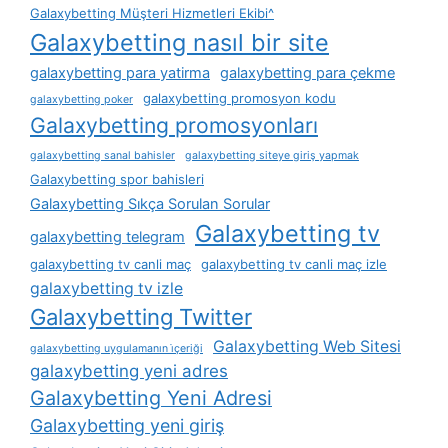
Galaxybetting Müşteri Hizmetleri Ekibi^
Galaxybetting nasıl bir site
galaxybetting para yatirma
galaxybetting para çekme
galaxybetting promosyon kodu
galaxybetting poker
Galaxybetting promosyonları
galaxybetting sanal bahisler
galaxybetting siteye giriş yapmak
Galaxybetting spor bahisleri
Galaxybetting Sıkça Sorulan Sorular
Galaxybetting tv
galaxybetting telegram
galaxybetting tv canli maç
galaxybetting tv canli maç izle
galaxybetting tv izle
Galaxybetting Twitter
Galaxybetting Web Sitesi
galaxybetting uygulamanın i̇çeriği
galaxybetting yeni adres
Galaxybetting Yeni Adresi
Galaxybetting yeni giriş