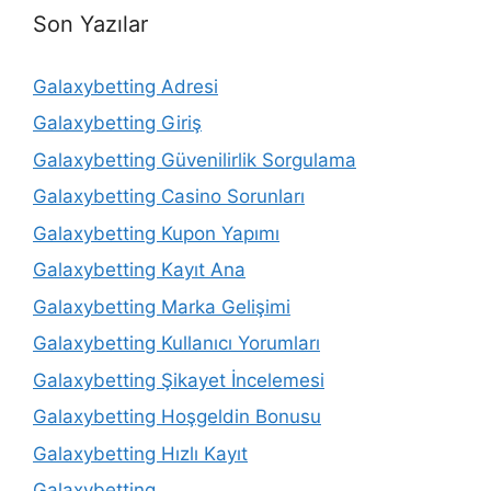
Son Yazılar
Galaxybetting Adresi
Galaxybetting Giriş
Galaxybetting Güvenilirlik Sorgulama
Galaxybetting Casino Sorunları
Galaxybetting Kupon Yapımı
Galaxybetting Kayıt Ana
Galaxybetting Marka Gelişimi
Galaxybetting Kullanıcı Yorumları
Galaxybetting Şikayet İncelemesi
Galaxybetting Hoşgeldin Bonusu
Galaxybetting Hızlı Kayıt
Galaxybetting