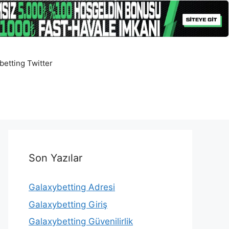
betting Twitter
Son Yazılar
Galaxybetting Adresi
Galaxybetting Giriş
Galaxybetting Güvenilirlik