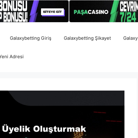
Galaxybetting Giriş
Galaxybetting Şikayet
Galaxy
Yeni Adresi