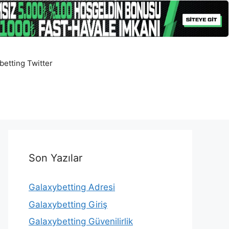
betting Twitter
Son Yazılar
Galaxybetting Adresi
Galaxybetting Giriş
Galaxybetting Güvenilirlik