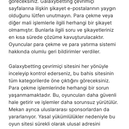
göreceksiniz. Galaxybetting çevrimiçi
sayfalarına ilişkin şikayet e-postalarının yaygın
olduğunu lütfen unutmayın. Para çekme veya
diğer mali işlemlerle ilgili herhangi bir şikayet
olmamıştır. Bunlarla ilgili soru ve şikayetleriniz
en kısa sürede çözüme kavuşturulacaktır.
Oyuncular para çekme ve para yatırma sistemi
hakkında olumlu geri bildirimler verdiler.
Galaxybetting çevrimiçi sitesini her yönüyle
inceleyip kontrol ederseniz, bu bahis sitesinin
tüm kategorilerde öne çıktığını göreceksiniz.
Para çekme işlemlerinde herhangi bir sorun
yaşanmamaktadır. Bu, oyuncuları daha güvenli
hale getirir ve işlemler daha sorunsuz yürütülür.
Mekan ayrıca uluslararası sponsorlardan da
yararlanıyor. Yasal yükümlülükler nedeniyle bu
oyun sitesi sürekli olarak ulusal adresini