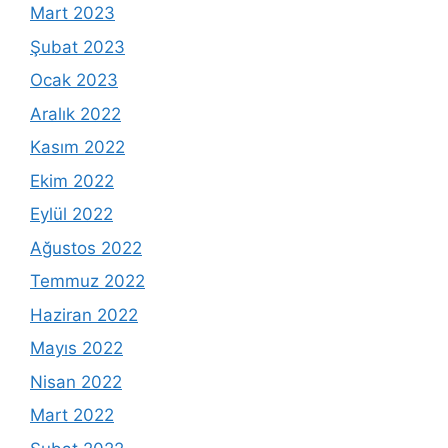
Mart 2023
Şubat 2023
Ocak 2023
Aralık 2022
Kasım 2022
Ekim 2022
Eylül 2022
Ağustos 2022
Temmuz 2022
Haziran 2022
Mayıs 2022
Nisan 2022
Mart 2022