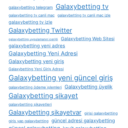
Galaxybetting tv
galaxybetting telegram
galaxybetting tv canli maç
galaxybetting tv canli maç izle
galaxybetting tv izle
Galaxybetting Twitter
Galaxybetting Web Sitesi
galaxybetting uygulamanın i̇çeriği
galaxybetting yeni adres
Galaxybetting Yeni Adresi
Galaxybetting yeni giriş
Galaxybetting Yeni Giriş Adresi
Galaxybetting yeni güncel giriş
Galaxybetting üyelik
galaxybetting ödeme i̇şlemleri
Galaxybetting şikayet
galaxybetting şikayetleri
Galaxybetting şikayetvar
girisi galaxybetting
güncel adresi galaxybetting
giris yap galaxybetting
güncel galaxybetting