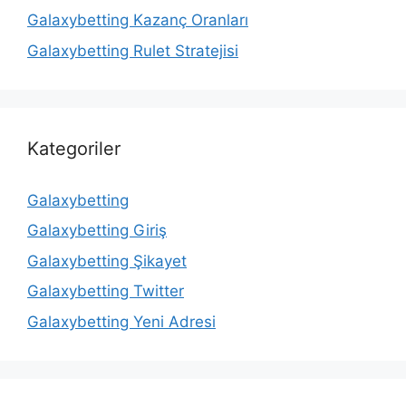
Galaxybetting Kazanç Oranları
Galaxybetting Rulet Stratejisi
Kategoriler
Galaxybetting
Galaxybetting Giriş
Galaxybetting Şikayet
Galaxybetting Twitter
Galaxybetting Yeni Adresi