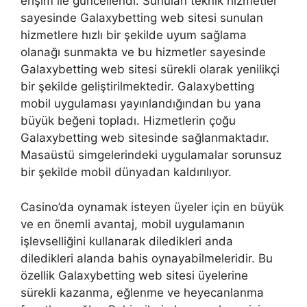
erişim ile güncellendi. Sunulan teknik hizmetler
sayesinde Galaxybetting web sitesi sunulan
hizmetlere hızlı bir şekilde uyum sağlama
olanağı sunmakta ve bu hizmetler sayesinde
Galaxybetting web sitesi sürekli olarak yenilikçi
bir şekilde geliştirilmektedir. Galaxybetting
mobil uygulaması yayınlandığından bu yana
büyük beğeni topladı. Hizmetlerin çoğu
Galaxybetting web sitesinde sağlanmaktadır.
Masaüstü simgelerindeki uygulamalar sorunsuz
bir şekilde mobil dünyadan kaldırılıyor.
Casino’da oynamak isteyen üyeler için en büyük
ve en önemli avantaj, mobil uygulamanın
işlevselliğini kullanarak diledikleri anda
diledikleri alanda bahis oynayabilmeleridir. Bu
özellik Galaxybetting web sitesi üyelerine
sürekli kazanma, eğlenme ve heyecanlanma