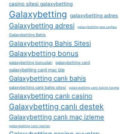
casino sitesi galaxybetting
Galaxybetting
galaxybetting adres
Galaxybetting adresi
galaxybetting ana sayfası
Galaxybetting Bahis
Galaxybetting Bahis Sitesi
Galaxybetting bonus
galaxybetting bonusları
galaxybetting canli
galaxybetting canli maç izle
Galaxybetting canlı bahis
galaxybetting canlı bahis sitesi
galaxybetting canlı başlık koyma
Galaxybetting canlı casino
Galaxybetting canlı destek
Galaxybetting canlı maç izleme
galaxybetting canlı maçları
Galaxybetting casino oyunları