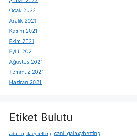
Şubat 2022
Ocak 2022
Aralık 2021
Kasım 2021
Ekim 2021
Eylül 2021
Ağustos 2021
Temmuz 2021
Haziran 2021
Etiket Bulutu
canli galaxybetting
adresi galaxybetting