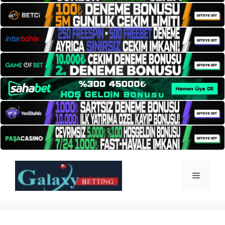
İçeriğe
atla
Menü