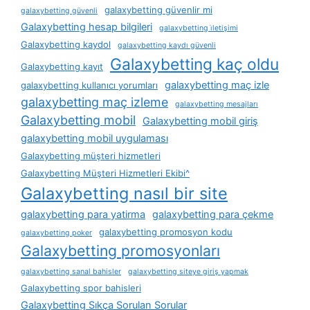
galaxybetting güvenlir mi
galaxybetting güvenli
Galaxybetting hesap bilgileri
galaxybetting i̇letişimi
Galaxybetting kaydol
galaxybetting kaydı güvenli
Galaxybetting kaç oldu
Galaxybetting kayıt
galaxybetting maç izle
galaxybetting kullanıcı yorumları
galaxybetting maç izleme
galaxybetting mesajları
Galaxybetting mobil
Galaxybetting mobil giriş
galaxybetting mobil uygulaması
Galaxybetting müşteri hizmetleri
Galaxybetting Müşteri Hizmetleri Ekibi^
Galaxybetting nasıl bir site
galaxybetting para yatirma
galaxybetting para çekme
galaxybetting promosyon kodu
galaxybetting poker
Galaxybetting promosyonları
galaxybetting sanal bahisler
galaxybetting siteye giriş yapmak
Galaxybetting spor bahisleri
Galaxybetting Sıkça Sorulan Sorular