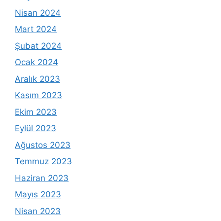
Nisan 2024
Mart 2024
Şubat 2024
Ocak 2024
Aralık 2023
Kasım 2023
Ekim 2023
Eylül 2023
Ağustos 2023
Temmuz 2023
Haziran 2023
Mayıs 2023
Nisan 2023