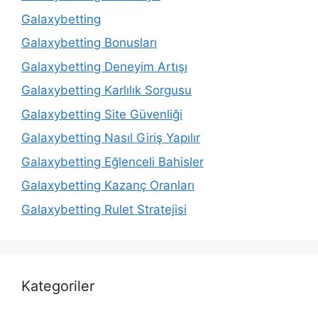
Galaxybetting
Galaxybetting Bonusları
Galaxybetting Deneyim Artışı
Galaxybetting Karlılık Sorgusu
Galaxybetting Site Güvenliği
Galaxybetting Nasıl Giriş Yapılır
Galaxybetting Eğlenceli Bahisler
Galaxybetting Kazanç Oranları
Galaxybetting Rulet Stratejisi
Kategoriler