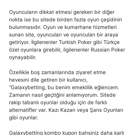
Oyuncuların dikkat etmesi gereken bir diğer
nokta ise bu sitede birden fazla oyun çeşidinin
bulunmasıdır. Oyun ve kumarhane hizmetleri
sunan site, oyuncuları ve oyuncuları bir araya
getiriyor. İlgilenenler Turkish Poker gibi Türkçe
özel oyunlara girebilir, ilgilenenler Russian Poker
oynayabilir.
Özellikle boş zamanlarında ziyaret etme
hevesini dile getiren bir kullanıcı,
“Galaxybetting, bu benim emeklilik eğlencem.
Zamanın nasıl geçtiğini anlamıyorum. Sitede
rakip tabanlı oyunlar olduğu için de farklı
alternatifler var. Kazı Kazan veya Şans Oyunları
gibi oyunlar.
Galaxybetting kombo kupon bahsiniz daha karlı