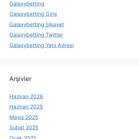
Galaxybetting
Galaxybetting Giriş
Galaxybetting Şikayet
Galaxybetting Twitter
Galaxybetting Yeni Adresi
Arşivler
Haziran 2026
Haziran 2025
Mayıs 2025
Şubat 2025
Ocak 2025