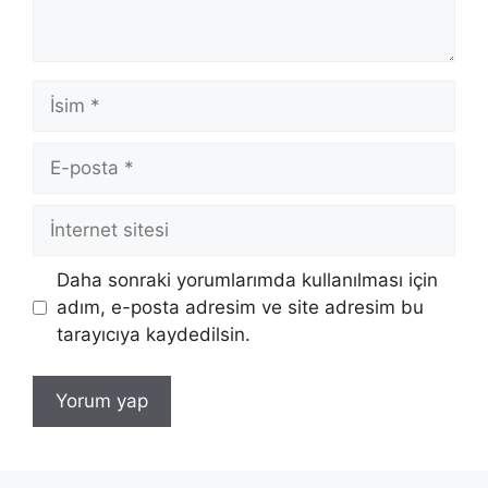
İsim
E-
posta
İnternet
sitesi
Daha sonraki yorumlarımda kullanılması için
adım, e-posta adresim ve site adresim bu
tarayıcıya kaydedilsin.