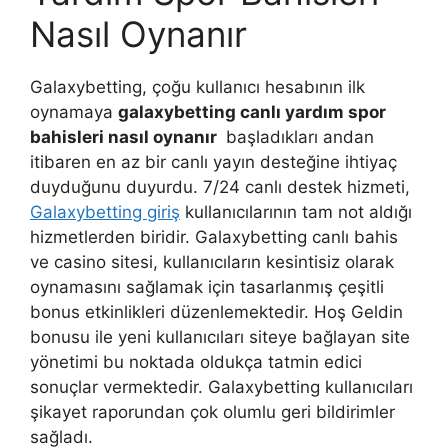
Nasıl Oynanır
Galaxybetting, çoğu kullanıcı hesabının ilk
oynamaya
galaxybetting canlı yardım spor
bahisleri nasıl oynanır
başladıkları andan
itibaren en az bir canlı yayın desteğine ihtiyaç
duyduğunu duyurdu. 7/24 canlı destek hizmeti,
Galaxybetting giriş
kullanıcılarının tam not aldığı
hizmetlerden biridir. Galaxybetting canlı bahis
ve casino sitesi, kullanıcıların kesintisiz olarak
oynamasını sağlamak için tasarlanmış çeşitli
bonus etkinlikleri düzenlemektedir. Hoş Geldin
bonusu ile yeni kullanıcıları siteye bağlayan site
yönetimi bu noktada oldukça tatmin edici
sonuçlar vermektedir. Galaxybetting kullanıcıları
şikayet raporundan çok olumlu geri bildirimler
sağladı.