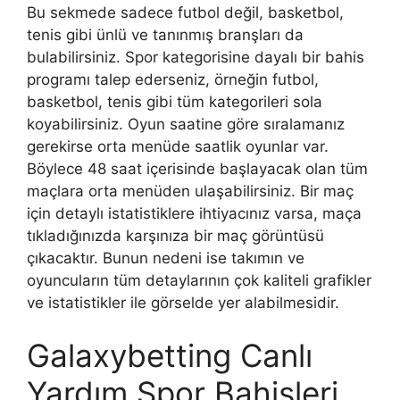
Bu sekmede sadece futbol değil, basketbol, ​​
tenis gibi ünlü ve tanınmış branşları da
bulabilirsiniz. Spor kategorisine dayalı bir bahis
programı talep ederseniz, örneğin futbol, ​​​​
basketbol, ​​​​tenis gibi tüm kategorileri sola
koyabilirsiniz. Oyun saatine göre sıralamanız
gerekirse orta menüde saatlik oyunlar var.
Böylece 48 saat içerisinde başlayacak olan tüm
maçlara orta menüden ulaşabilirsiniz. Bir maç
için detaylı istatistiklere ihtiyacınız varsa, maça
tıkladığınızda karşınıza bir maç görüntüsü
çıkacaktır. Bunun nedeni ise takımın ve
oyuncuların tüm detaylarının çok kaliteli grafikler
ve istatistikler ile görselde yer alabilmesidir.
Galaxybetting Canlı
Yardım Spor Bahisleri