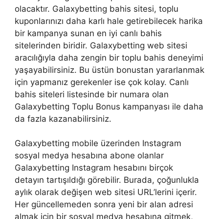
olacaktır. Galaxybetting bahis sitesi, toplu
kuponlarınızı daha karlı hale getirebilecek harika
bir kampanya sunan en iyi canlı bahis
sitelerinden biridir. Galaxybetting web sitesi
aracılığıyla daha zengin bir toplu bahis deneyimi
yaşayabilirsiniz. Bu üstün bonustan yararlanmak
için yapmanız gerekenler ise çok kolay. Canlı
bahis siteleri listesinde bir numara olan
Galaxybetting Toplu Bonus kampanyası ile daha
da fazla kazanabilirsiniz.
Galaxybetting mobile üzerinden Instagram
sosyal medya hesabına abone olanlar
Galaxybetting Instagram hesabını birçok
detayın tartışıldığı görebilir. Burada, çoğunlukla
aylık olarak değişen web sitesi URL’lerini içerir.
Her güncellemeden sonra yeni bir alan adresi
almak için bir sosyal medya hesabına gitmek,