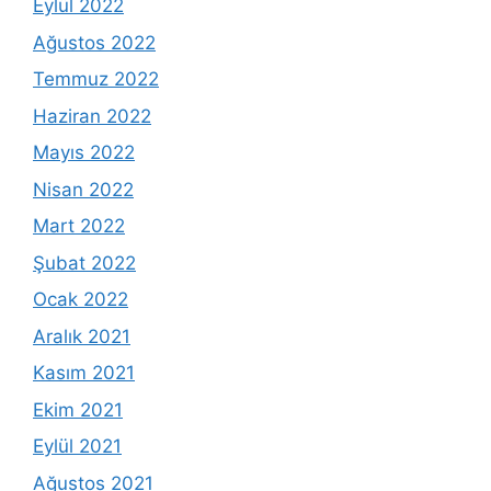
Eylül 2022
Ağustos 2022
Temmuz 2022
Haziran 2022
Mayıs 2022
Nisan 2022
Mart 2022
Şubat 2022
Ocak 2022
Aralık 2021
Kasım 2021
Ekim 2021
Eylül 2021
Ağustos 2021