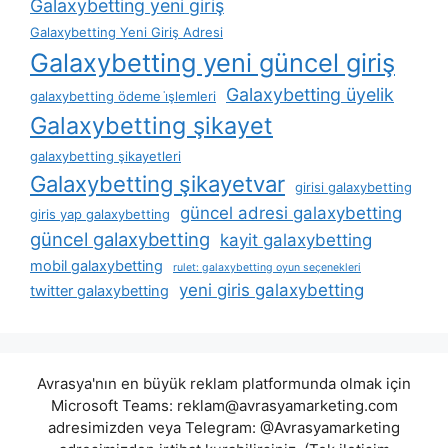
Galaxybetting yeni giriş
Galaxybetting Yeni Giriş Adresi
Galaxybetting yeni güncel giriş
Galaxybetting üyelik
galaxybetting ödeme i̇şlemleri
Galaxybetting şikayet
galaxybetting şikayetleri
Galaxybetting şikayetvar
girisi galaxybetting
güncel adresi galaxybetting
giris yap galaxybetting
güncel galaxybetting
kayit galaxybetting
mobil galaxybetting
rulet: galaxybetting oyun seçenekleri
yeni giris galaxybetting
twitter galaxybetting
Avrasya'nın en büyük reklam platformunda olmak için
Microsoft Teams:
reklam@avrasyamarketing.com
adresimizden veya Telegram: @Avrasyamarketing