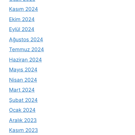
Kasım 2024
Ekim 2024
Eylül 2024
Ağustos 2024
Temmuz 2024
Haziran 2024
Mayıs 2024
Nisan 2024
Mart 2024
Şubat 2024
Ocak 2024
Aralık 2023
Kasım 2023