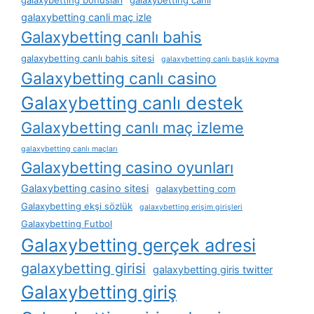
galaxybetting canli maç izle
Galaxybetting canlı bahis
galaxybetting canlı bahis sitesi
galaxybetting canlı başlık koyma
Galaxybetting canlı casino
Galaxybetting canlı destek
Galaxybetting canlı maç izleme
galaxybetting canlı maçları
Galaxybetting casino oyunları
Galaxybetting casino sitesi
galaxybetting com
Galaxybetting ekşi sözlük
galaxybetting erişim girişleri
Galaxybetting Futbol
Galaxybetting gerçek adresi
galaxybetting girisi
galaxybetting giris twitter
Galaxybetting giriş