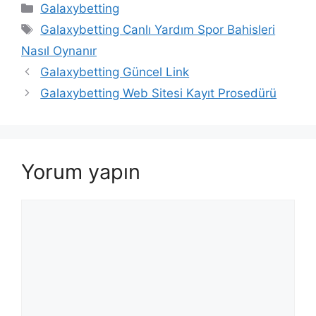
Kategoriler
Galaxybetting
Etiketler
Galaxybetting Canlı Yardım Spor Bahisleri
Nasıl Oynanır
Galaxybetting Güncel Link
Galaxybetting Web Sitesi Kayıt Prosedürü
Yorum yapın
Yorum