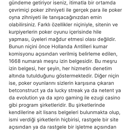
gündeme getiriyor iseniz, itimatla bir ortamda
çevrimiçi poker zihniyeti ile gerçek para ile poker
oyna zihniyeti ile tanışacağınızdan emin
olabilirsiniz. Farklı özellikler niçiniyle, sitenin ve
kurpiyerlerin poker oyunu içerisinde hile
yapması, üyeleri mağdur etmesi olası değildir.
Bunun niçini önce Hollanda Antilleri kumar
komisyonu açısından verilmiş belirleme edilen,
1668 numaralı meşru izin belgesidir. Bu meşru
izin belgesi, her şeyin, her hizmetin denetim
altında tutulduğunu göstermektedir. Diğer niçin
ise, poker oyunlarını sizlerin karşısına çıkaran
betconstruct ya da lucky streak ya da netent ya
da evolution ya da xpro gaming ile ezugi casino
gibi program şirketleridir. Bu şirketlerinde
kendilerine ait lisans belgeleri bulunmakta olup,
ismi verdiği şirketlerin hiçbirisi, rastgele bir site
açısından ya da rastgele bir işletme açısından