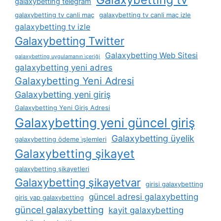
galaxybetting telegram
galaxybetting tv canli maç
galaxybetting tv canli maç izle
galaxybetting tv izle
Galaxybetting Twitter
Galaxybetting Web Sitesi
galaxybetting uygulamanın i̇çeriği
galaxybetting yeni adres
Galaxybetting Yeni Adresi
Galaxybetting yeni giriş
Galaxybetting Yeni Giriş Adresi
Galaxybetting yeni güncel giriş
Galaxybetting üyelik
galaxybetting ödeme i̇şlemleri
Galaxybetting şikayet
galaxybetting şikayetleri
Galaxybetting şikayetvar
girisi galaxybetting
güncel adresi galaxybetting
giris yap galaxybetting
güncel galaxybetting
kayit galaxybetting