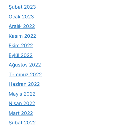
Şubat 2023
Ocak 2023
Aralık 2022
Kasım 2022
Ekim 2022
Eylül 2022
Ağustos 2022
Temmuz 2022
Haziran 2022
Mayıs 2022
Nisan 2022
Mart 2022
Şubat 2022