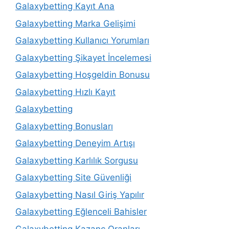
Galaxybetting Kayıt Ana
Galaxybetting Marka Gelişimi
Galaxybetting Kullanıcı Yorumları
Galaxybetting Şikayet İncelemesi
Galaxybetting Hoşgeldin Bonusu
Galaxybetting Hızlı Kayıt
Galaxybetting
Galaxybetting Bonusları
Galaxybetting Deneyim Artışı
Galaxybetting Karlılık Sorgusu
Galaxybetting Site Güvenliği
Galaxybetting Nasıl Giriş Yapılır
Galaxybetting Eğlenceli Bahisler
Galaxybetting Kazanç Oranları