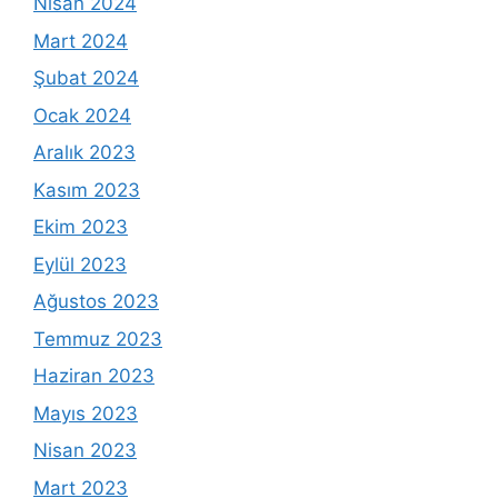
Nisan 2024
Mart 2024
Şubat 2024
Ocak 2024
Aralık 2023
Kasım 2023
Ekim 2023
Eylül 2023
Ağustos 2023
Temmuz 2023
Haziran 2023
Mayıs 2023
Nisan 2023
Mart 2023