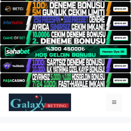
İçeriğe
atla
Menü