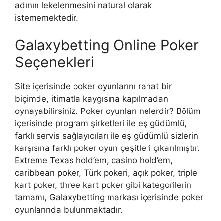
adının lekelenmesini natural olarak
istememektedir.
Galaxybetting Online Poker
Seçenekleri
Site içerisinde poker oyunlarını rahat bir
biçimde, itimatla kaygısına kapılmadan
oynayabilirsiniz. Poker oyunları nelerdir? Bölüm
içerisinde program şirketleri ile eş güdümlü,
farklı servis sağlayıcıları ile eş güdümlü sizlerin
karşısına farklı poker oyun çeşitleri çıkarılmıştır.
Extreme Texas hold’em, casino hold’em,
caribbean poker, Türk pokeri, açık poker, triple
kart poker, three kart poker gibi kategorilerin
tamamı, Galaxybetting markası içerisinde poker
oyunlarında bulunmaktadır.