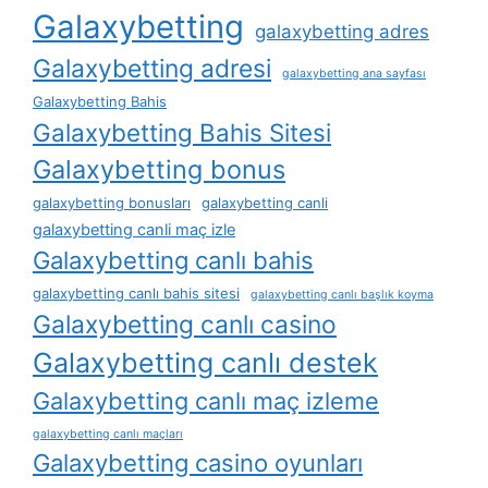
Galaxybetting
galaxybetting adres
Galaxybetting adresi
galaxybetting ana sayfası
Galaxybetting Bahis
Galaxybetting Bahis Sitesi
Galaxybetting bonus
galaxybetting bonusları
galaxybetting canli
galaxybetting canli maç izle
Galaxybetting canlı bahis
galaxybetting canlı bahis sitesi
galaxybetting canlı başlık koyma
Galaxybetting canlı casino
Galaxybetting canlı destek
Galaxybetting canlı maç izleme
galaxybetting canlı maçları
Galaxybetting casino oyunları