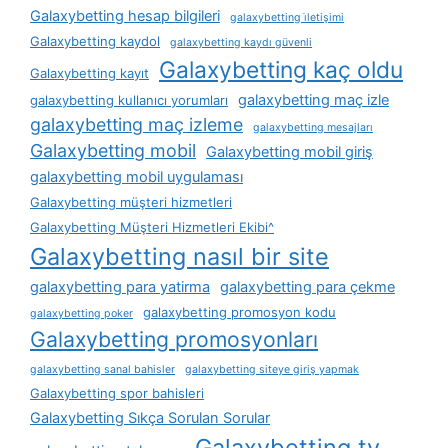
Galaxybetting hesap bilgileri
galaxybetting i̇letişimi
Galaxybetting kaydol
galaxybetting kaydı güvenli
Galaxybetting kaç oldu
Galaxybetting kayıt
galaxybetting maç izle
galaxybetting kullanıcı yorumları
galaxybetting maç izleme
galaxybetting mesajları
Galaxybetting mobil
Galaxybetting mobil giriş
galaxybetting mobil uygulaması
Galaxybetting müşteri hizmetleri
Galaxybetting Müşteri Hizmetleri Ekibi^
Galaxybetting nasıl bir site
galaxybetting para yatirma
galaxybetting para çekme
galaxybetting promosyon kodu
galaxybetting poker
Galaxybetting promosyonları
galaxybetting sanal bahisler
galaxybetting siteye giriş yapmak
Galaxybetting spor bahisleri
Galaxybetting Sıkça Sorulan Sorular
Galaxybetting tv