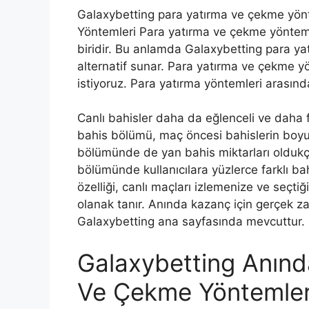
Galaxybetting para yatırma ve çekme yön
Yöntemleri Para yatırma ve çekme yöntemle
biridir. Bu anlamda Galaxybetting para ya
alternatif sunar. Para yatırma ve çekme y
istiyoruz. Para yatırma yöntemleri arasınd
Canlı bahisler daha da eğlenceli ve daha fa
bahis bölümü, maç öncesi bahislerin boyutu
bölümünde de yan bahis miktarları oldukça
bölümünde kullanıcılara yüzlerce farklı b
özelliği, canlı maçları izlemenize ve seçt
olanak tanır. Anında kazanç için gerçek zam
Galaxybetting ana sayfasında mevcuttur. Gü
Galaxybetting Anınd
Ve Çekme Yöntemler