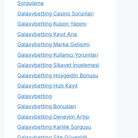
Sorgulama
Galaxybetting Casino Sorunları
Galaxybetting Kupon Yapımı
Galaxybetting Kayıt Ana
Galaxybetting Marka Gelişimi
Galaxybetting Kullanıcı Yorumları
Galaxybetting Şikayet İncelemesi
Galaxybetting Hoşgeldin Bonusu
Galaxybetting Hızlı Kayıt
Galaxybetting
Galaxybetting Bonusları
Galaxybetting Deneyim Artışı
Galaxybetting Karlılık Sorgusu
Galaxybetting Site Güvenliği