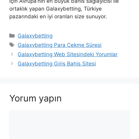
için Avrupa’nın en büyük bahis sağlayıcısı ile
ortaklık yapan Galaxybetting, Türkiye
pazarındaki en iyi oranları size sunuyor.
Kategoriler
Galaxybetting
Etiketler
Galaxybetting Para Çekme Süresi
Galaxybetting Web Sitesindeki Yorumlar
Galaxybetting Giriş Bahis Sitesi
Yorum yapın
Yorum