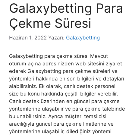
Galaxybetting Para
Çekme Süresi
Haziran 1, 2022
Yazarı:
Galaxybetting
Galaxybetting para çekme süresi Mevcut
oturum açma adresinizden web sitesini ziyaret
ederek Galaxybetting para çekme süreleri ve
yöntemleri hakkında en son bilgileri ve detayları
alabilirsiniz. Ek olarak, canlı destek personeli
size bu konu hakkında çeşitli bilgiler verebilir.
Canlı destek üzerinden en güncel para çekme
yöntemlerine ulaşabilir ve para çekme talebinde
bulunabilirsiniz. Ayrıca müşteri temsilcisi
aracılığıyla güncel para çekme limitlerine ve
yöntemlerine ulaşabilir, dilediğiniz yöntemi