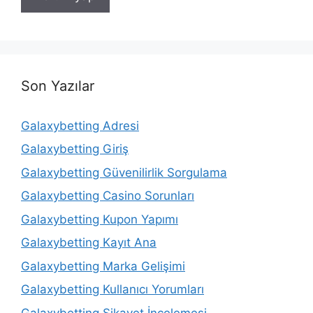
Son Yazılar
Galaxybetting Adresi
Galaxybetting Giriş
Galaxybetting Güvenilirlik Sorgulama
Galaxybetting Casino Sorunları
Galaxybetting Kupon Yapımı
Galaxybetting Kayıt Ana
Galaxybetting Marka Gelişimi
Galaxybetting Kullanıcı Yorumları
Galaxybetting Şikayet İncelemesi