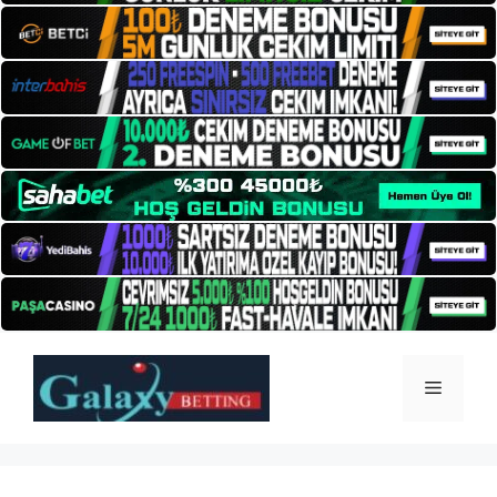
İçeriğe
atla
Menü