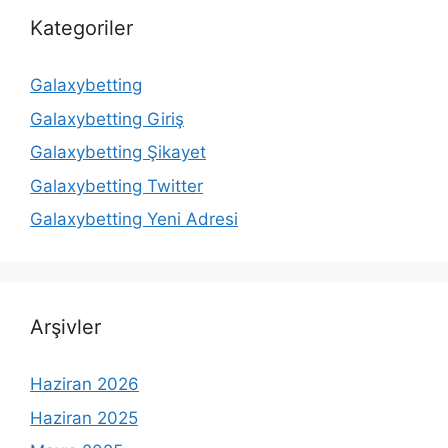
Kategoriler
Galaxybetting
Galaxybetting Giriş
Galaxybetting Şikayet
Galaxybetting Twitter
Galaxybetting Yeni Adresi
Arşivler
Haziran 2026
Haziran 2025