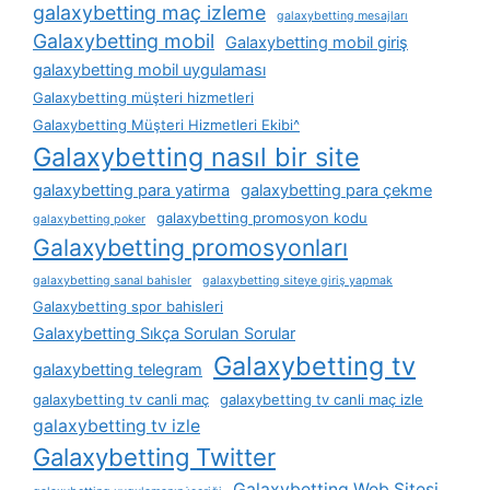
galaxybetting maç izleme
galaxybetting mesajları
Galaxybetting mobil
Galaxybetting mobil giriş
galaxybetting mobil uygulaması
Galaxybetting müşteri hizmetleri
Galaxybetting Müşteri Hizmetleri Ekibi^
Galaxybetting nasıl bir site
galaxybetting para yatirma
galaxybetting para çekme
galaxybetting promosyon kodu
galaxybetting poker
Galaxybetting promosyonları
galaxybetting sanal bahisler
galaxybetting siteye giriş yapmak
Galaxybetting spor bahisleri
Galaxybetting Sıkça Sorulan Sorular
Galaxybetting tv
galaxybetting telegram
galaxybetting tv canli maç
galaxybetting tv canli maç izle
galaxybetting tv izle
Galaxybetting Twitter
Galaxybetting Web Sitesi