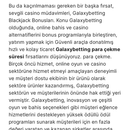
Bu da kaçırılmaması gereken bir başka fırsat,
sevgili casino müdavimleri, Galaxybetting
Blackjack Bonusları. Konu Galaxybetting
olduğunda, online bahis ve casino
alternatiflerini bonus programlarıyla birleştiren,
yatırım yapmak için Güvenli araçla donatılmış
hızlı ve kolay ticaret
Galaxybetting para çekme
süresi
fırsatlarını düşünüyoruz. para çekme.
Birçok öncü hizmet, online oyun ve casino
sektörüne hizmet etmeyi amaçlayan deneyimli
ve müşteri dostu ekibinin bir ürünü olarak
sektöre ürünler kazandırmış, Galaxybetting
sektörün ve müşterilerinin önünde hak ettiği yeri
vermiştir. Galaxybetting, inovasyon ve çeşitli
oyun ve bahis seçenekleri gibi müşteri eğlence
hizmetlerini destekleyen yüksek ödüllü ödül
programları sunarak müşterileri için en fazla
değeri yaratan ve kazanan şirketler arasında