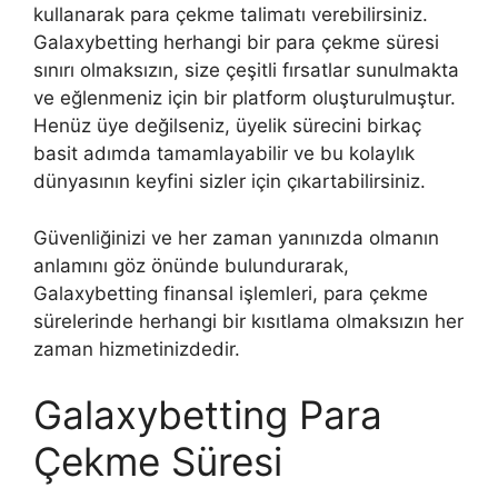
kullanarak para çekme talimatı verebilirsiniz.
Galaxybetting herhangi bir para çekme süresi
sınırı olmaksızın, size çeşitli fırsatlar sunulmakta
ve eğlenmeniz için bir platform oluşturulmuştur.
Henüz üye değilseniz, üyelik sürecini birkaç
basit adımda tamamlayabilir ve bu kolaylık
dünyasının keyfini sizler için çıkartabilirsiniz.
Güvenliğinizi ve her zaman yanınızda olmanın
anlamını göz önünde bulundurarak,
Galaxybetting finansal işlemleri, para çekme
sürelerinde herhangi bir kısıtlama olmaksızın her
zaman hizmetinizdedir.
Galaxybetting Para
Çekme Süresi