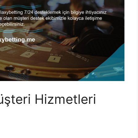
şteri Hizmetleri