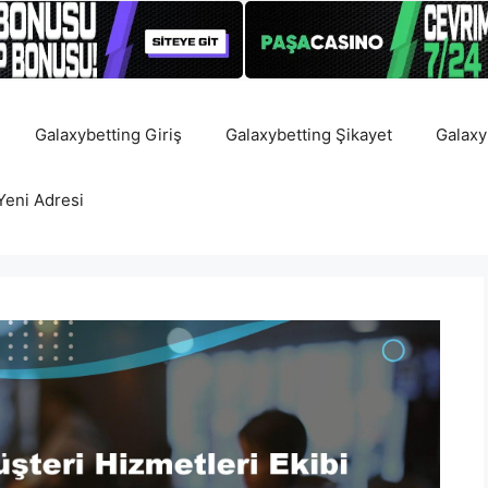
Galaxybetting Giriş
Galaxybetting Şikayet
Galaxy
Yeni Adresi