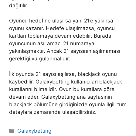
dağıtılır.
Oyuncu hedefine ulaşırsa yani 21’e yakınsa
oyunu kazanır. Hedefe ulaşılmazsa, oyuncu
kartları toplamaya devam edebilir. Burada
oyuncunun asıl amacı 21 numaraya
yakınlaşmaktır. Ancak 21 sayısının aşılmaması
gerektiği vurgulanmalıdır.
İlk oyunda 21 sayısı aşılırsa, blackjack oyunu
kaybedilir. Galaxybetting kullanıcıları blackjack
kurallarını bilmelidir. Oyun bu kurallara göre
devam eder. Galaxybetting ana sayfasının
blackjack bölümüne girdiğinizde oyunla ilgili tüm
detaylara zamanında ulaşabilirsiniz.
Kategoriler
Galaxybetting