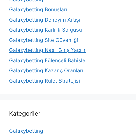
Galaxybetting Bonusları
Galaxybetting Deneyim Artışı
Galaxybetting Karlılık Sorgusu
Galaxybetting Site Güvenliği
Galaxybetting Nasıl Giriş Yapılır
Galaxybetting Eğlenceli Bahisler
Galaxybetting Kazanç Oranları
Galaxybetting Rulet Stratejisi
Kategoriler
Galaxybetting