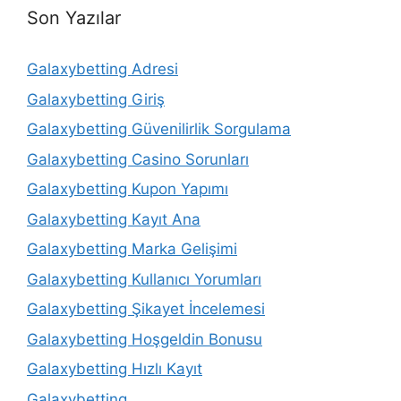
Son Yazılar
Galaxybetting Adresi
Galaxybetting Giriş
Galaxybetting Güvenilirlik Sorgulama
Galaxybetting Casino Sorunları
Galaxybetting Kupon Yapımı
Galaxybetting Kayıt Ana
Galaxybetting Marka Gelişimi
Galaxybetting Kullanıcı Yorumları
Galaxybetting Şikayet İncelemesi
Galaxybetting Hoşgeldin Bonusu
Galaxybetting Hızlı Kayıt
Galaxybetting