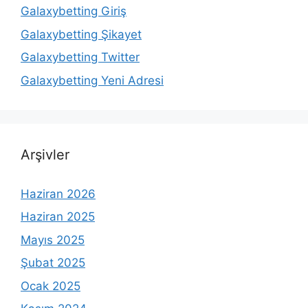
Galaxybetting Giriş
Galaxybetting Şikayet
Galaxybetting Twitter
Galaxybetting Yeni Adresi
Arşivler
Haziran 2026
Haziran 2025
Mayıs 2025
Şubat 2025
Ocak 2025