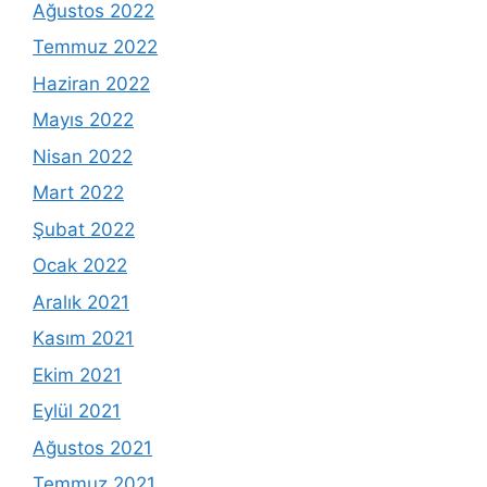
Ağustos 2022
Temmuz 2022
Haziran 2022
Mayıs 2022
Nisan 2022
Mart 2022
Şubat 2022
Ocak 2022
Aralık 2021
Kasım 2021
Ekim 2021
Eylül 2021
Ağustos 2021
Temmuz 2021