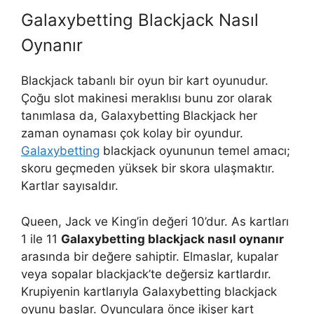
Galaxybetting Blackjack Nasıl
Oynanır
Blackjack tabanlı bir oyun bir kart oyunudur.
Çoğu slot makinesi meraklısı bunu zor olarak
tanımlasa da, Galaxybetting Blackjack her
zaman oynaması çok kolay bir oyundur.
Galaxybetting
blackjack oyununun temel amacı;
skoru geçmeden yüksek bir skora ulaşmaktır.
Kartlar sayısaldır.
Queen, Jack ve King’in değeri 10’dur. As kartları
1 ile 11
Galaxybetting blackjack nasıl oynanır
arasında bir değere sahiptir. Elmaslar, kupalar
veya sopalar blackjack’te değersiz kartlardır.
Krupiyenin kartlarıyla Galaxybetting blackjack
oyunu başlar. Oyunculara önce ikişer kart