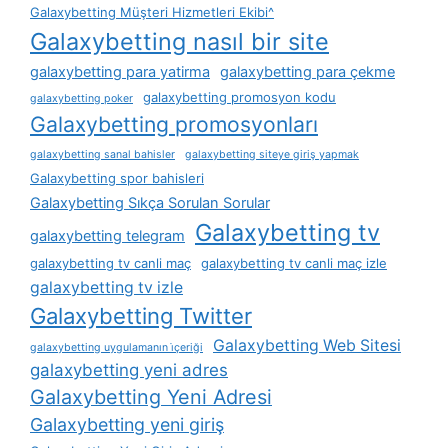
Galaxybetting Müşteri Hizmetleri Ekibi^
Galaxybetting nasıl bir site
galaxybetting para yatirma
galaxybetting para çekme
galaxybetting promosyon kodu
galaxybetting poker
Galaxybetting promosyonları
galaxybetting sanal bahisler
galaxybetting siteye giriş yapmak
Galaxybetting spor bahisleri
Galaxybetting Sıkça Sorulan Sorular
Galaxybetting tv
galaxybetting telegram
galaxybetting tv canli maç
galaxybetting tv canli maç izle
galaxybetting tv izle
Galaxybetting Twitter
Galaxybetting Web Sitesi
galaxybetting uygulamanın i̇çeriği
galaxybetting yeni adres
Galaxybetting Yeni Adresi
Galaxybetting yeni giriş