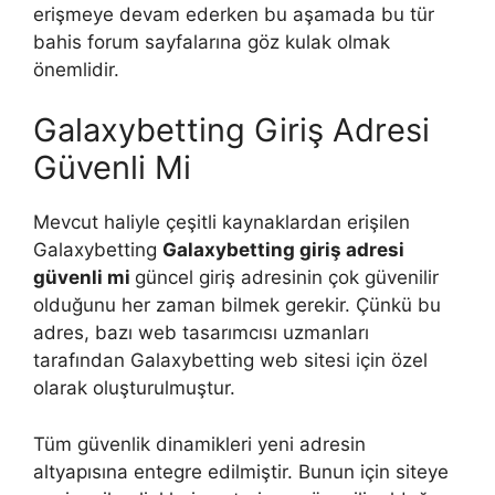
erişmeye devam ederken bu aşamada bu tür
bahis forum sayfalarına göz kulak olmak
önemlidir.
Galaxybetting Giriş Adresi
Güvenli Mi
Mevcut haliyle çeşitli kaynaklardan erişilen
Galaxybetting
Galaxybetting giriş adresi
güvenli mi
güncel giriş adresinin çok güvenilir
olduğunu her zaman bilmek gerekir. Çünkü bu
adres, bazı web tasarımcısı uzmanları
tarafından Galaxybetting web sitesi için özel
olarak oluşturulmuştur.
Tüm güvenlik dinamikleri yeni adresin
altyapısına entegre edilmiştir. Bunun için siteye