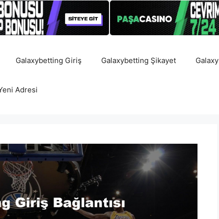
Galaxybetting Giriş
Galaxybetting Şikayet
Galaxy
Yeni Adresi