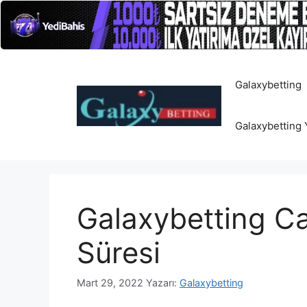
İçeriğe
atla
Galaxybetting
Galaxybetting 
Galaxybetting C
Süresi
Mart 29, 2022
Yazarı:
Galaxybetting