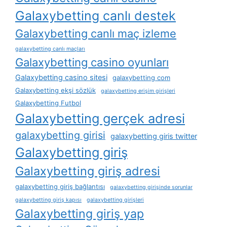
Galaxybetting canlı destek
Galaxybetting canlı maç izleme
galaxybetting canlı maçları
Galaxybetting casino oyunları
Galaxybetting casino sitesi
galaxybetting com
Galaxybetting ekşi sözlük
galaxybetting erişim girişleri
Galaxybetting Futbol
Galaxybetting gerçek adresi
galaxybetting girisi
galaxybetting giris twitter
Galaxybetting giriş
Galaxybetting giriş adresi
galaxybetting giriş bağlantısı
galaxybetting girişinde sorunlar
galaxybetting giriş kapısı
galaxybetting girişleri
Galaxybetting giriş yap