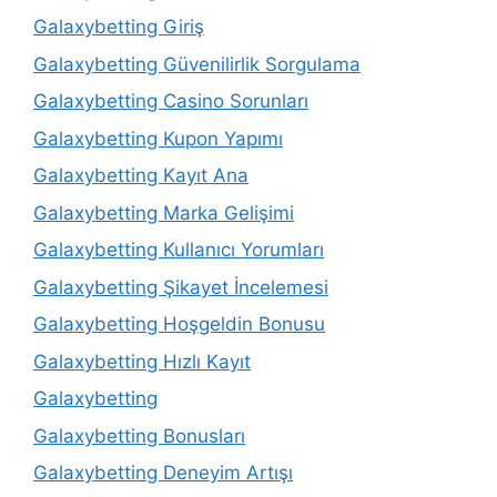
Galaxybetting Giriş
Galaxybetting Güvenilirlik Sorgulama
Galaxybetting Casino Sorunları
Galaxybetting Kupon Yapımı
Galaxybetting Kayıt Ana
Galaxybetting Marka Gelişimi
Galaxybetting Kullanıcı Yorumları
Galaxybetting Şikayet İncelemesi
Galaxybetting Hoşgeldin Bonusu
Galaxybetting Hızlı Kayıt
Galaxybetting
Galaxybetting Bonusları
Galaxybetting Deneyim Artışı