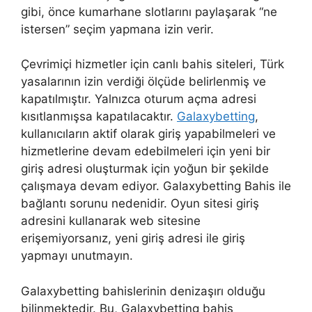
gibi, önce kumarhane slotlarını paylaşarak “ne
istersen” seçim yapmana izin verir.
Çevrimiçi hizmetler için canlı bahis siteleri, Türk
yasalarının izin verdiği ölçüde belirlenmiş ve
kapatılmıştır. Yalnızca oturum açma adresi
kısıtlanmışsa kapatılacaktır.
Galaxybetting
,
kullanıcıların aktif olarak giriş yapabilmeleri ve
hizmetlerine devam edebilmeleri için yeni bir
giriş adresi oluşturmak için yoğun bir şekilde
çalışmaya devam ediyor. Galaxybetting Bahis ile
bağlantı sorunu nedenidir. Oyun sitesi giriş
adresini kullanarak web sitesine
erişemiyorsanız, yeni giriş adresi ile giriş
yapmayı unutmayın.
Galaxybetting bahislerinin denizaşırı olduğu
bilinmektedir. Bu, Galaxybetting bahis