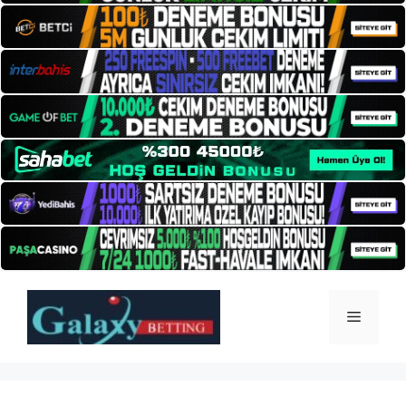
İçeriğe
atla
Menü