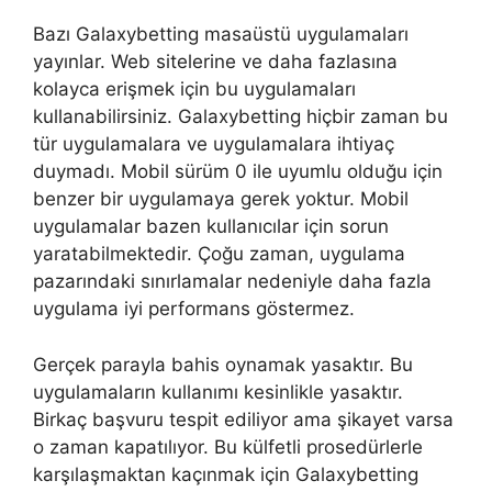
Bazı Galaxybetting masaüstü uygulamaları
yayınlar. Web sitelerine ve daha fazlasına
kolayca erişmek için bu uygulamaları
kullanabilirsiniz. Galaxybetting hiçbir zaman bu
tür uygulamalara ve uygulamalara ihtiyaç
duymadı. Mobil sürüm 0 ile uyumlu olduğu için
benzer bir uygulamaya gerek yoktur. Mobil
uygulamalar bazen kullanıcılar için sorun
yaratabilmektedir. Çoğu zaman, uygulama
pazarındaki sınırlamalar nedeniyle daha fazla
uygulama iyi performans göstermez.
Gerçek parayla bahis oynamak yasaktır. Bu
uygulamaların kullanımı kesinlikle yasaktır.
Birkaç başvuru tespit ediliyor ama şikayet varsa
o zaman kapatılıyor. Bu külfetli prosedürlerle
karşılaşmaktan kaçınmak için Galaxybetting