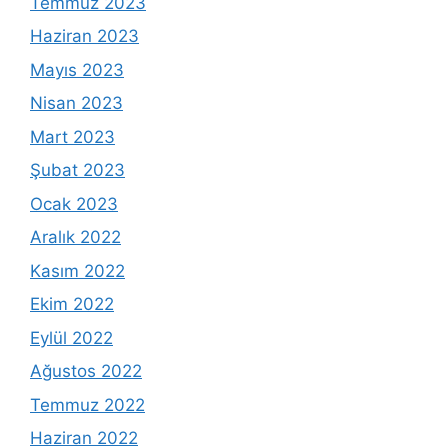
Temmuz 2023
Haziran 2023
Mayıs 2023
Nisan 2023
Mart 2023
Şubat 2023
Ocak 2023
Aralık 2022
Kasım 2022
Ekim 2022
Eylül 2022
Ağustos 2022
Temmuz 2022
Haziran 2022