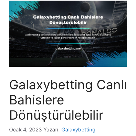
Galaxybetting Canlı
Bahislere
Dönüştürülebilir
Ocak 4, 2023
Yazarı:
Galaxybetting