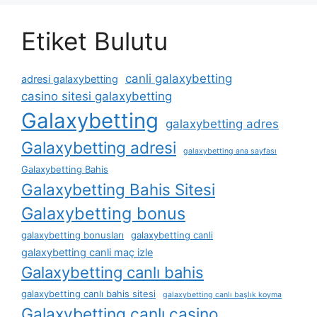
Etiket Bulutu
canli galaxybetting
adresi galaxybetting
casino sitesi galaxybetting
Galaxybetting
galaxybetting adres
Galaxybetting adresi
galaxybetting ana sayfası
Galaxybetting Bahis
Galaxybetting Bahis Sitesi
Galaxybetting bonus
galaxybetting bonusları
galaxybetting canli
galaxybetting canli maç izle
Galaxybetting canlı bahis
galaxybetting canlı bahis sitesi
galaxybetting canlı başlık koyma
Galaxybetting canlı casino