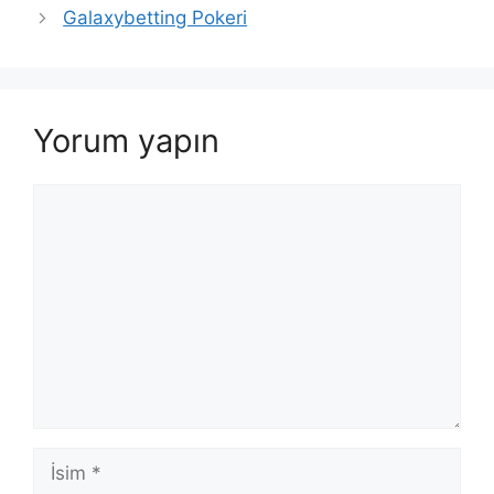
Galaxybetting Pokeri
Yorum yapın
Yorum
İsim