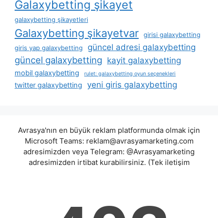
Galaxybetting şikayet
galaxybetting şikayetleri
Galaxybetting şikayetvar
girisi galaxybetting
güncel adresi galaxybetting
giris yap galaxybetting
güncel galaxybetting
kayit galaxybetting
mobil galaxybetting
rulet: galaxybetting oyun seçenekleri
yeni giris galaxybetting
twitter galaxybetting
Avrasya'nın en büyük reklam platformunda olmak için
Microsoft Teams:
reklam@avrasyamarketing.com
adresimizden veya Telegram: @Avrasyamarketing
adresimizden irtibat kurabilirsiniz. (Tek iletişim
adreslerimiz teams / telegram ve mail adresimizdir.
Harici hiçbir iletişim adresimiz bulunmamaktadır.
Lütfen itibar etmeyiniz.) Türkiye yasalarına göre 7258
sayılı kanun uyarınca yasa dışı bahis oynamanın
cezaları mevcuttur. Şu an bulunduğunuz site hiç bir