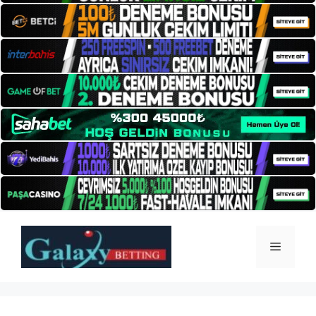
İçeriğe
atla
Menü