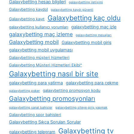
Galaxybetting hesap bilgileri
galaxybetting i̇letişimi
Galaxybetting kaydol
galaxybetting kaydı güvenli
Galaxybetting kaç oldu
Galaxybetting kayıt
galaxybetting maç izle
galaxybetting kullanıcı yorumları
galaxybetting maç izleme
galaxybetting mesajları
Galaxybetting mobil
Galaxybetting mobil giriş
galaxybetting mobil uygulaması
Galaxybetting müşteri hizmetleri
Galaxybetting Müşteri Hizmetleri Ekibi^
Galaxybetting nasıl bir site
galaxybetting para yatirma
galaxybetting para çekme
galaxybetting promosyon kodu
galaxybetting poker
Galaxybetting promosyonları
galaxybetting sanal bahisler
galaxybetting siteye giriş yapmak
Galaxybetting spor bahisleri
Galaxybetting Sıkça Sorulan Sorular
Galaxybetting tv
galaxybetting telegram