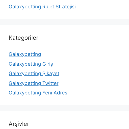
Galaxybetting Rulet Stratejisi
Kategoriler
Galaxybetting
Galaxybetting Giriş
Galaxybetting Şikayet
Galaxybetting Twitter
Galaxybetting Yeni Adresi
Arşivler