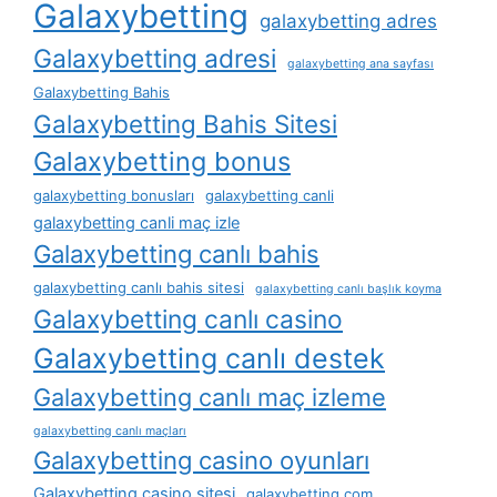
Galaxybetting
galaxybetting adres
Galaxybetting adresi
galaxybetting ana sayfası
Galaxybetting Bahis
Galaxybetting Bahis Sitesi
Galaxybetting bonus
galaxybetting bonusları
galaxybetting canli
galaxybetting canli maç izle
Galaxybetting canlı bahis
galaxybetting canlı bahis sitesi
galaxybetting canlı başlık koyma
Galaxybetting canlı casino
Galaxybetting canlı destek
Galaxybetting canlı maç izleme
galaxybetting canlı maçları
Galaxybetting casino oyunları
Galaxybetting casino sitesi
galaxybetting com