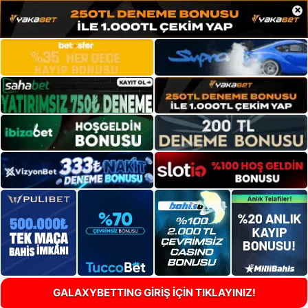
×
GALAXYBETTING GİRİŞ İÇİN TIKLAYINIZ!