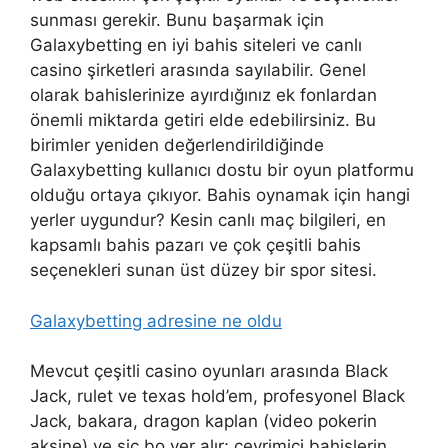
sunması gerekir. Bunu başarmak için
Galaxybetting en iyi bahis siteleri ve canlı
casino şirketleri arasında sayılabilir. Genel
olarak bahislerinize ayırdığınız ek fonlardan
önemli miktarda getiri elde edebilirsiniz. Bu
birimler yeniden değerlendirildiğinde
Galaxybetting kullanıcı dostu bir oyun platformu
olduğu ortaya çıkıyor. Bahis oynamak için hangi
yerler uygundur? Kesin canlı maç bilgileri, en
kapsamlı bahis pazarı ve çok çeşitli bahis
seçenekleri sunan üst düzey bir spor sitesi.
Galaxybetting adresine ne oldu
Mevcut çeşitli casino oyunları arasında Black
Jack, rulet ve texas hold’em, profesyonel Black
Jack, bakara, dragon kaplan (video pokerin
aksine) ve sic bo yer alır; çevrimiçi bahislerin