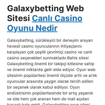
Galaxybetting Web
Sitesi
Canlı Casino
Oyunu Nedir
Galaxybetting, sürükleyici bir deneyim arayan
hevesli casino oyuncularının ihtiyaçlarını
karşılayan çok çeşitli çevrimiçi casino ve canlı
casino seçenekleri sunmaktadır.Bahis sitesi
Galaxybetting önemli bir takipçi kitlesine sahip
ve önemli miktarda gelir elde ediyor. Oyun web
sitesinin popülaritesi önemli ölçüde arttı ve artık
oyuncular arasında yaygın olarak tercih edilen
bir seçenek olarak kabul ediliyor. Oyun
endüstrisinin popülaritesinde bir artış yaşandı
ve site hem çok aranan hem de mali açıdan
başarılı hale geldi. Galaxybetting oyun sitesi,