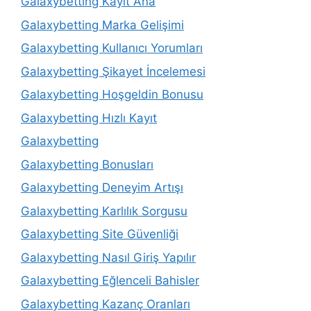
Galaxybetting Kayıt Ana
Galaxybetting Marka Gelişimi
Galaxybetting Kullanıcı Yorumları
Galaxybetting Şikayet İncelemesi
Galaxybetting Hoşgeldin Bonusu
Galaxybetting Hızlı Kayıt
Galaxybetting
Galaxybetting Bonusları
Galaxybetting Deneyim Artışı
Galaxybetting Karlılık Sorgusu
Galaxybetting Site Güvenliği
Galaxybetting Nasıl Giriş Yapılır
Galaxybetting Eğlenceli Bahisler
Galaxybetting Kazanç Oranları