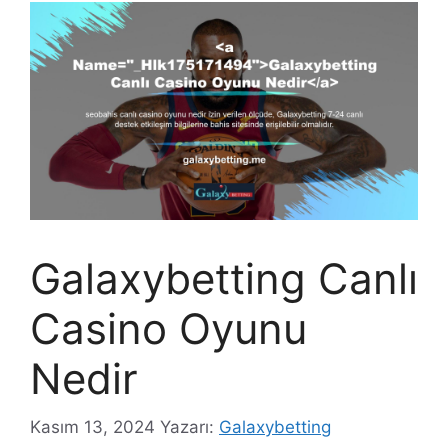
Galaxybetting Canlı
Casino Oyunu
Nedir
Kasım 13, 2024
Yazarı:
Galaxybetting