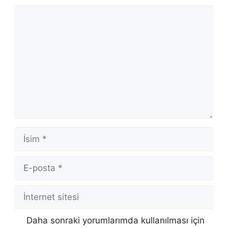
Yorum
İsim
E-
posta
İnternet
sitesi
Daha sonraki yorumlarımda kullanılması için