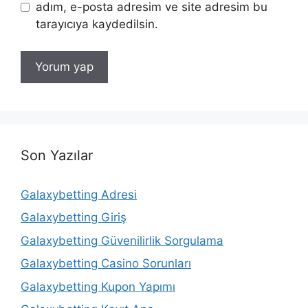
adım, e-posta adresim ve site adresim bu
tarayıcıya kaydedilsin.
Son Yazılar
Galaxybetting Adresi
Galaxybetting Giriş
Galaxybetting Güvenilirlik Sorgulama
Galaxybetting Casino Sorunları
Galaxybetting Kupon Yapımı