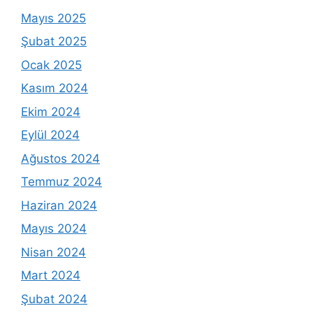
Mayıs 2025
Şubat 2025
Ocak 2025
Kasım 2024
Ekim 2024
Eylül 2024
Ağustos 2024
Temmuz 2024
Haziran 2024
Mayıs 2024
Nisan 2024
Mart 2024
Şubat 2024