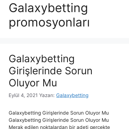
Galaxybetting
promosyonları
Galaxybetting
Girişlerinde Sorun
Oluyor Mu
Eylül 4, 2021
Yazarı:
Galaxybetting
Galaxybetting Girişlerinde Sorun Oluyor Mu
Galaxybetting Girişlerinde Sorun Oluyor Mu
Merak edilen noktalardan bir adeti gerçekte