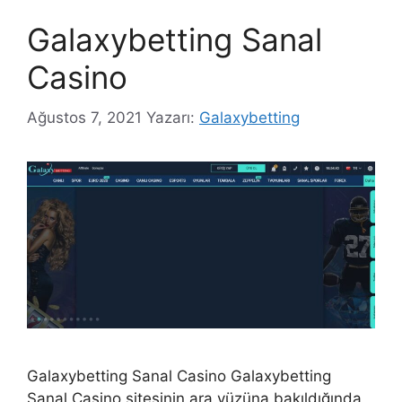
Galaxybetting Sanal
Casino
Ağustos 7, 2021
Yazarı:
Galaxybetting
Galaxybetting Sanal Casino Galaxybetting
Sanal Casino sitesinin ara yüzüna bakıldığında,