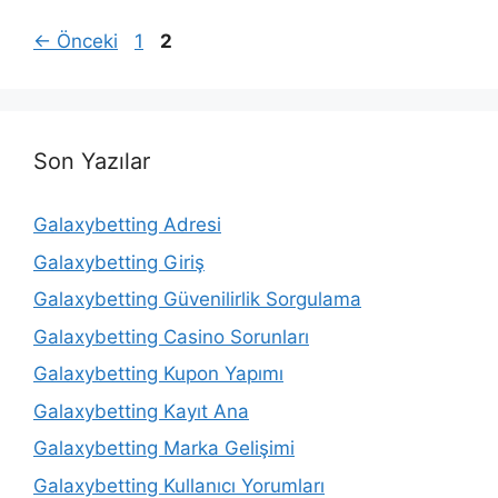
Sayfa
Sayfa
←
Önceki
1
2
Son Yazılar
Galaxybetting Adresi
Galaxybetting Giriş
Galaxybetting Güvenilirlik Sorgulama
Galaxybetting Casino Sorunları
Galaxybetting Kupon Yapımı
Galaxybetting Kayıt Ana
Galaxybetting Marka Gelişimi
Galaxybetting Kullanıcı Yorumları