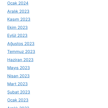
Ocak 2024
Aralık 2023
Kasım 2023
Ekim 2023
Eylül 2023
Ağustos 2023
Temmuz 2023
Haziran 2023
Mayıs 2023
Nisan 2023
Mart 2023
Şubat 2023
Ocak 2023