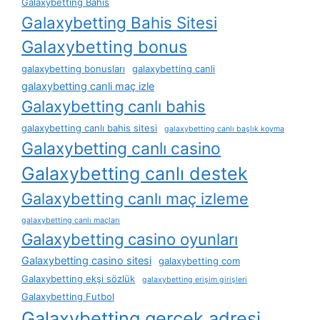
Galaxybetting Bahis
Galaxybetting Bahis Sitesi
Galaxybetting bonus
galaxybetting bonusları
galaxybetting canli
galaxybetting canli maç izle
Galaxybetting canlı bahis
galaxybetting canlı bahis sitesi
galaxybetting canlı başlık koyma
Galaxybetting canlı casino
Galaxybetting canlı destek
Galaxybetting canlı maç izleme
galaxybetting canlı maçları
Galaxybetting casino oyunları
Galaxybetting casino sitesi
galaxybetting com
Galaxybetting ekşi sözlük
galaxybetting erişim girişleri
Galaxybetting Futbol
Galaxybetting gerçek adresi