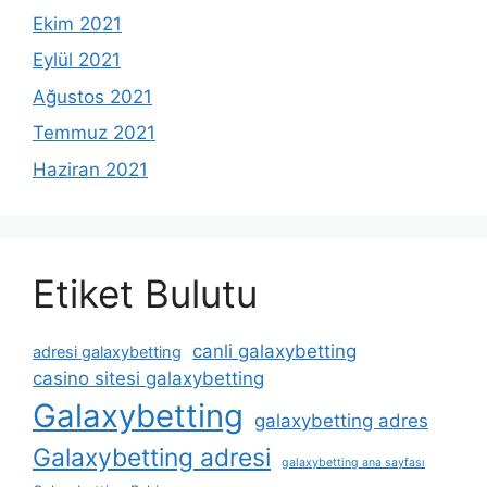
Ekim 2021
Eylül 2021
Ağustos 2021
Temmuz 2021
Haziran 2021
Etiket Bulutu
canli galaxybetting
adresi galaxybetting
casino sitesi galaxybetting
Galaxybetting
galaxybetting adres
Galaxybetting adresi
galaxybetting ana sayfası